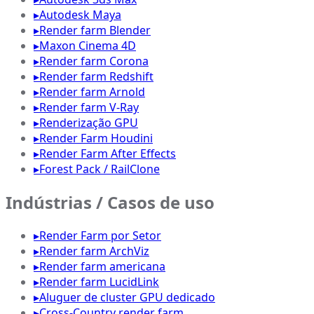
▸
Autodesk Maya
▸
Render farm Blender
▸
Maxon Cinema 4D
▸
Render farm Corona
▸
Render farm Redshift
▸
Render farm Arnold
▸
Render farm V-Ray
▸
Renderização GPU
▸
Render Farm Houdini
▸
Render Farm After Effects
▸
Forest Pack / RailClone
Indústrias / Casos de uso
▸
Render Farm por Setor
▸
Render farm ArchViz
▸
Render farm americana
▸
Render farm LucidLink
▸
Aluguer de cluster GPU dedicado
▸
Cross-Country render farm