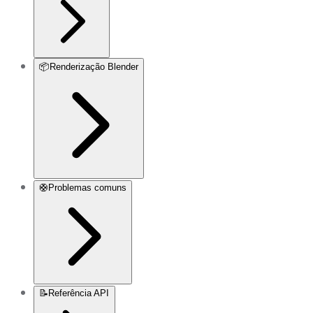
📦
Renderização Blender
🛟
Problemas comuns
📝
Referência API