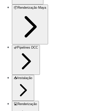
📦
Renderização Maya
🌿
Pipelines DCC
📥
Instalação
💻
Renderização