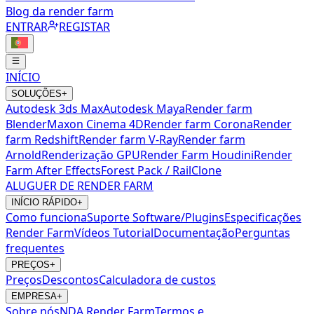
Blog da render farm
ENTRAR
REGISTAR
INÍCIO
SOLUÇÕES
+
Autodesk 3ds Max
Autodesk Maya
Render farm
Blender
Maxon Cinema 4D
Render farm Corona
Render
farm Redshift
Render farm V-Ray
Render farm
Arnold
Renderização GPU
Render Farm Houdini
Render
Farm After Effects
Forest Pack / RailClone
ALUGUER DE RENDER FARM
INÍCIO RÁPIDO
+
Como funciona
Suporte Software/Plugins
Especificações
Render Farm
Vídeos Tutorial
Documentação
Perguntas
frequentes
PREÇOS
+
Preços
Descontos
Calculadora de custos
EMPRESA
+
Sobre nós
NDA Render Farm
Termos e