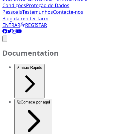
Condições
Proteção de Dados
Pessoais
Testemunhos
Contacte-nos
Blog da render farm
ENTRAR
REGISTAR
Documentation
⚡
Início Rápido
🚀
Comece por aqui