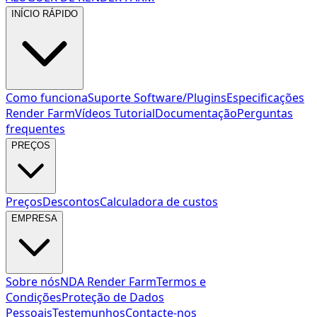
INÍCIO RÁPIDO
Como funciona
Suporte Software/Plugins
Especificações
Render Farm
Vídeos Tutorial
Documentação
Perguntas
frequentes
PREÇOS
Preços
Descontos
Calculadora de custos
EMPRESA
Sobre nós
NDA Render Farm
Termos e
Condições
Proteção de Dados
Pessoais
Testemunhos
Contacte-nos