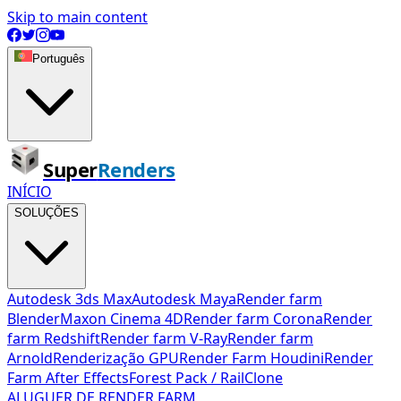
Skip to main content
Português
Super
Renders
INÍCIO
SOLUÇÕES
Autodesk 3ds Max
Autodesk Maya
Render farm
Blender
Maxon Cinema 4D
Render farm Corona
Render
farm Redshift
Render farm V-Ray
Render farm
Arnold
Renderização GPU
Render Farm Houdini
Render
Farm After Effects
Forest Pack / RailClone
ALUGUER DE RENDER FARM