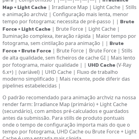
Map + Light Cache
| Irradiance Map | Light Cache | Stills
e animação archviz | Configuração mais lenta, menor
Brute
tempo por fotograma; necessita de pré-passo | |
Force + Light Cache
| Brute Force | Light Cache |
Iluminação complexa, iteração rápida | Maior tempo por
Brute
fotograma, sem cintilação para animação | |
Force + Brute Force
| Brute Force | Brute Force | Stills
de alta qualidade, sem ficheiros de cache GI | Mais lento
UHD Cache
por fotograma, maior qualidade | |
(V-Ray
6.x+) | (variável) | UHD Cache | Fluxo de trabalho
moderno simplificado | Mais recente, pode diferir das
pipelines estabelecidas |
O padrão recomendado para animação archviz na nossa
render farm: Irradiance Map (primário) + Light Cache
(secundário), com ambos pré-calculados e guardados
antes da submissão. Para stills de produto pontuais
onde o tempo de configuração importa mais do que o
tempo por fotograma, UHD Cache ou Brute Force + Light
Cache é uma entrada mais rápida.