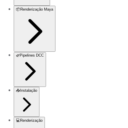
📦
Renderização Maya
🌿
Pipelines DCC
📥
Instalação
💻
Renderização