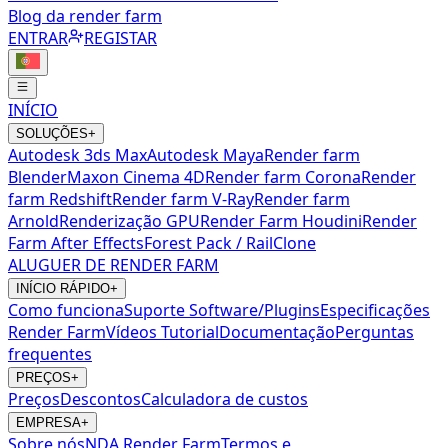
Blog da render farm
ENTRAR
REGISTAR
INÍCIO
SOLUÇÕES
+
Autodesk 3ds Max
Autodesk Maya
Render farm
Blender
Maxon Cinema 4D
Render farm Corona
Render
farm Redshift
Render farm V-Ray
Render farm
Arnold
Renderização GPU
Render Farm Houdini
Render
Farm After Effects
Forest Pack / RailClone
ALUGUER DE RENDER FARM
INÍCIO RÁPIDO
+
Como funciona
Suporte Software/Plugins
Especificações
Render Farm
Vídeos Tutorial
Documentação
Perguntas
frequentes
PREÇOS
+
Preços
Descontos
Calculadora de custos
EMPRESA
+
Sobre nós
NDA Render Farm
Termos e