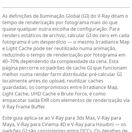
As definições de Iluminação Global (GI) do V-Ray ditam o
tempo de renderização por fotograma mais do que
quase qualquer outra escolha de configuração. Para
renders estáticos de archviz, calcular GI do zero em cada
fotograma é um desperdício — o mesmo Irradiance Map
e Light Cache pode ser reutilizado numa animação,
reduzindo o tempo de renderização por fotograma em
40–70% dependendo da complexidade da cena. Esta
página percorre os padrões de cache GI que funcionam
melhor numa render farm distribuída: pré-calcular GI
localmente antes do upload, reutilizar caches
guardadas, os compromissos entre Irradiance Map,
Light Cache, UHD Cache e Brute Force, e como
empacotar saída EXR com elementos de renderização via
V-Ray Frame Buffer.
Este guia aplica-se ao V-Ray para 3ds Max, V-Ray para
Maya, V-Ray para Cinema 4D e V-Ray para Houdini — os
padrões GI são consistentes entre DCCs. Os detalhes de