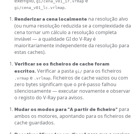
exemplo,
e
gi/cena_v01_ir.vrmap
.
gi/cena_v01_lc.vrlmap
Renderizar a cena localmente
na resolução alvo
(ou numa resolução reduzida se a complexidade da
cena tornar um cálculo a resolução completa
inviável — a qualidade GI do V-Ray é
maioritariamente independente da resolução para
estas caches).
Verificar se os ficheiros de cache foram
escritos.
Verificar a pasta
para os ficheiros
gi/
e
. Ficheiros de cache vazios ou com
.vrmap
.vrlmap
zero bytes significam que o pré-passo falhou
silenciosamente — executar novamente e observar
o registo do V-Ray para avisos.
Mudar os modos para "A partir de ficheiro"
para
ambos os motores, apontando para os ficheiros de
cache guardados.