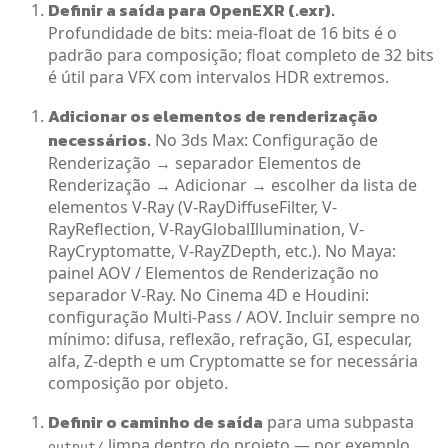
Definir a saída para OpenEXR (.exr).
Profundidade de bits: meia-float de 16 bits é o
padrão para composição; float completo de 32 bits
é útil para VFX com intervalos HDR extremos.
Adicionar os elementos de renderização
necessários.
No 3ds Max: Configuração de
Renderização → separador Elementos de
Renderização → Adicionar → escolher da lista de
elementos V-Ray (V-RayDiffuseFilter, V-
RayReflection, V-RayGlobalIllumination, V-
RayCryptomatte, V-RayZDepth, etc.). No Maya:
painel AOV / Elementos de Renderização no
separador V-Ray. No Cinema 4D e Houdini:
configuração Multi-Pass / AOV. Incluir sempre no
mínimo: difusa, reflexão, refração, GI, especular,
alfa, Z-depth e um Cryptomatte se for necessária
composição por objeto.
Definir o caminho de saída
para uma subpasta
limpa dentro do projeto — por exemplo,
output/