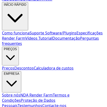
INÍCIO RÁPIDO
Como funciona
Suporte Software/Plugins
Especificações
Render Farm
Vídeos Tutorial
Documentação
Perguntas
frequentes
PREÇOS
Preços
Descontos
Calculadora de custos
EMPRESA
Sobre nós
NDA Render Farm
Termos e
Condições
Proteção de Dados
Pessoais
Testemunhos
Contacte-nos