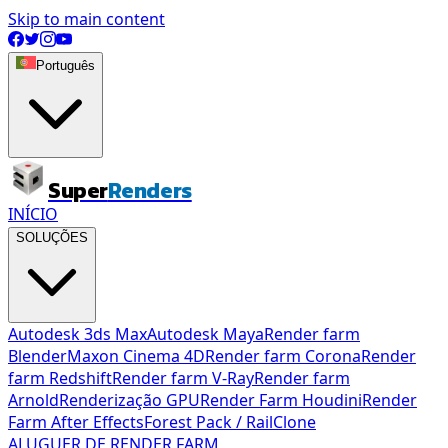
Skip to main content
Português
Super
Renders
INÍCIO
SOLUÇÕES
Autodesk 3ds Max
Autodesk Maya
Render farm
Blender
Maxon Cinema 4D
Render farm Corona
Render
farm Redshift
Render farm V-Ray
Render farm
Arnold
Renderização GPU
Render Farm Houdini
Render
Farm After Effects
Forest Pack / RailClone
ALUGUER DE RENDER FARM