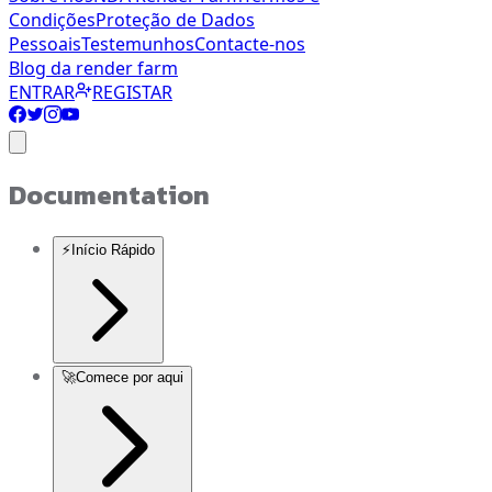
Condições
Proteção de Dados
Pessoais
Testemunhos
Contacte-nos
Blog da render farm
ENTRAR
REGISTAR
Documentation
⚡
Início Rápido
🚀
Comece por aqui