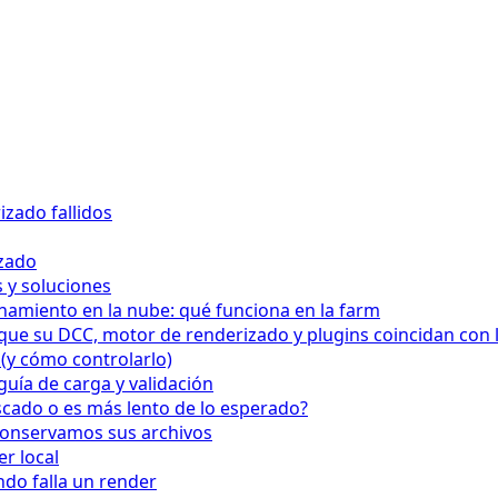
zado fallidos
izado
s y soluciones
namiento en la nube: qué funciona en la farm
que su DCC, motor de renderizado y plugins coincidan con 
(y cómo controlarlo)
guía de carga y validación
ascado o es más lento de lo esperado?
conservamos sus archivos
er local
do falla un render