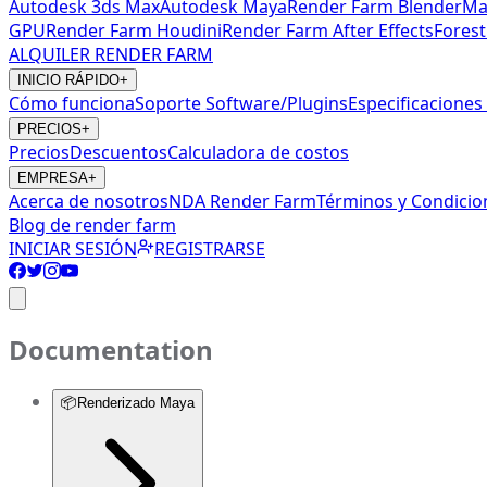
Autodesk 3ds Max
Autodesk Maya
Render Farm Blender
Ma
GPU
Render Farm Houdini
Render Farm After Effects
Forest
ALQUILER RENDER FARM
INICIO RÁPIDO
+
Cómo funciona
Soporte Software/Plugins
Especificacione
PRECIOS
+
Precios
Descuentos
Calculadora de costos
EMPRESA
+
Acerca de nosotros
NDA Render Farm
Términos y Condicio
Blog de render farm
INICIAR SESIÓN
REGISTRARSE
Documentation
📦
Renderizado Maya