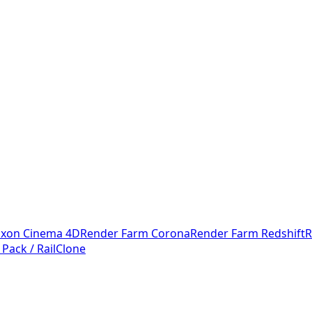
xon Cinema 4D
Render Farm Corona
Render Farm Redshift
R
 Pack / RailClone