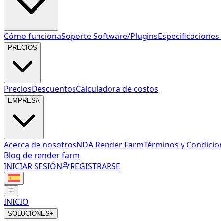
Cómo funciona
Soporte Software/Plugins
Especificacione
PRECIOS
Precios
Descuentos
Calculadora de costos
EMPRESA
Acerca de nosotros
NDA Render Farm
Términos y Condicio
Blog de render farm
INICIAR SESIÓN
REGISTRARSE
INICIO
SOLUCIONES
+