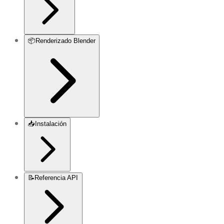
📦
Renderizado Blender
📥
Instalación
📝
Referencia API