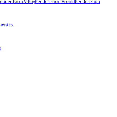
ender Farm V-Ray
Render Farm Arnold
Renderizado
uentes
s