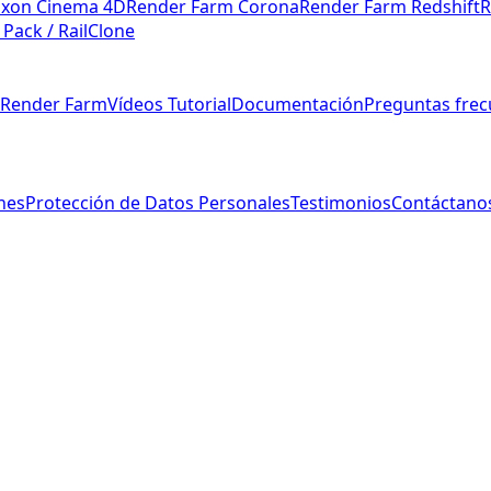
xon Cinema 4D
Render Farm Corona
Render Farm Redshift
R
 Pack / RailClone
s Render Farm
Vídeos Tutorial
Documentación
Preguntas frec
nes
Protección de Datos Personales
Testimonios
Contáctano