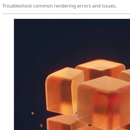
Troubleshoot common rendering errors and issues.