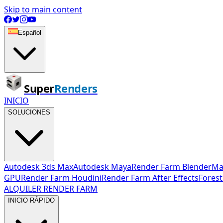
Skip to main content
Español
Super
Renders
INICIO
SOLUCIONES
Autodesk 3ds Max
Autodesk Maya
Render Farm Blender
Ma
GPU
Render Farm Houdini
Render Farm After Effects
Forest
ALQUILER RENDER FARM
INICIO RÁPIDO