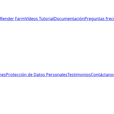
s Render Farm
Vídeos Tutorial
Documentación
Preguntas frec
nes
Protección de Datos Personales
Testimonios
Contáctano