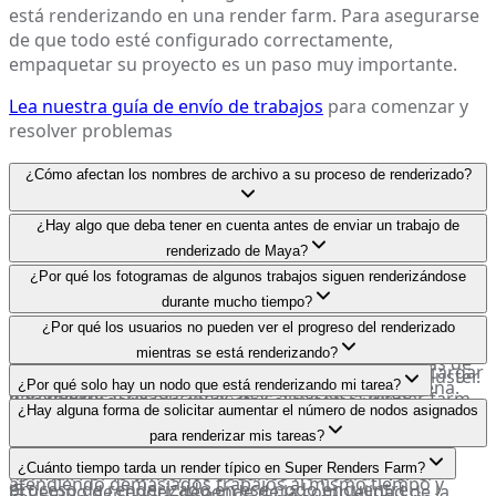
está renderizando en una render farm. Para asegurarse
de que todo esté configurado correctamente,
empaquetar su proyecto es un paso muy importante.
Lea nuestra guía de envío de trabajos
para comenzar y
resolver problemas
¿Cómo afectan los nombres de archivo a su proceso de renderizado?
Se sugiere que el usuario debe nombrar todos los
¿Hay algo que deba tener en cuenta antes de enviar un trabajo de
archivos de activos del proyecto (incluyendo texturas,
renderizado de Maya?
cámaras, etc.) con títulos apropiados con caracteres
Debido a que Maya no nos permite renderizar y
¿Por qué los fotogramas de algunos trabajos siguen renderizándose
alfabéticos, números y guiones bajos.
cargar/descargar archivos al mismo tiempo, el usuario
durante mucho tiempo?
debe cargar todos los proyectos a la vez y luego
Hay 2 posibles razones para esta situación. La primera
¿Por qué los usuarios no pueden ver el progreso del renderizado
El usuario también debe renombrar las texturas en su
comenzar a renderizarlos; o esperar a que sus
es que el usuario está probando con parámetros de
mientras se está renderizando?
computadora local, luego volver a coincidir las rutas de
renderizados actuales estén terminados antes de cargar
nivel más bajo o resoluciones más bajas, pero con
Nuestra plataforma hace uso del renderizado en clúster.
todos los archivos de textura necesarios en la escena.
¿Por qué solo hay un nodo que está renderizando mi tarea?
uno nuevo.
parámetros y resoluciones más altos en la render farm.
Y con el renderizado en clúster, el sistema utiliza
Probablemente está renderizando un fotograma de
Posteriormente, el usuario puede volver a guardar el
¿Hay alguna forma de solicitar aumentar el número de nodos asignados
automáticamente el renderizado por lotes de línea de
animación. Un nodo por fotograma sería suficiente.
archivo de escena y enviar el trabajo nuevamente.
para renderizar mis tareas?
La segunda podría ser que la escena tiene algunos
comandos. Esto difiere del renderizado de interfaz
Puede haber situaciones en las que el sistema esté
problemas de modelo o material que hacen que el
¿Cuánto tiempo tarda un render típico en Super Renders Farm?
normal. Por lo tanto, los usuarios no podrán ver el
atendiendo demasiados trabajos al mismo tiempo y
proceso de renderizado en ese nodo encuentre
El tiempo de render depende de la complejidad de la