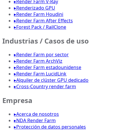
▸
Render Farm V-Ray
▸
Renderizado GPU
▸
Render Farm Houdini
▸
Render Farm After Effects
▸
Forest Pack / RailClone
Industrias / Casos de uso
▸
Render Farm por sector
▸
Render Farm ArchViz
▸
Render Farm estadounidense
▸
Render Farm LucidLink
▸
Alquiler de clúster GPU dedicado
▸
Cross-Country render farm
Empresa
▸
Acerca de nosotros
▸
NDA Render Farm
▸
Protección de datos personales