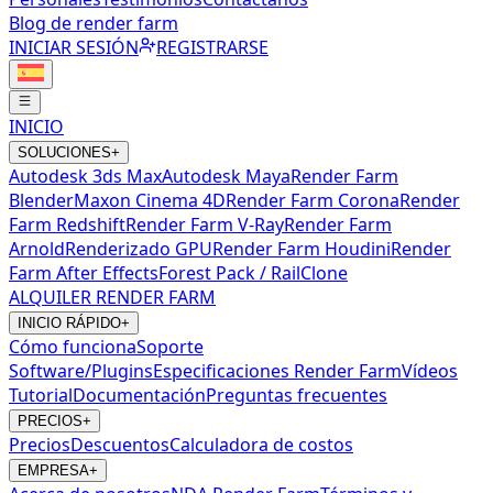
Blog de render farm
INICIAR SESIÓN
REGISTRARSE
INICIO
SOLUCIONES
+
Autodesk 3ds Max
Autodesk Maya
Render Farm
Blender
Maxon Cinema 4D
Render Farm Corona
Render
Farm Redshift
Render Farm V-Ray
Render Farm
Arnold
Renderizado GPU
Render Farm Houdini
Render
Farm After Effects
Forest Pack / RailClone
ALQUILER RENDER FARM
INICIO RÁPIDO
+
Cómo funciona
Soporte
Software/Plugins
Especificaciones Render Farm
Vídeos
Tutorial
Documentación
Preguntas frecuentes
PRECIOS
+
Precios
Descuentos
Calculadora de costos
EMPRESA
+