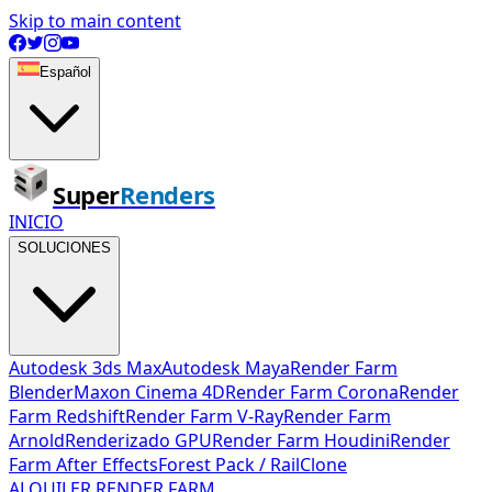
Skip to main content
Español
Super
Renders
INICIO
SOLUCIONES
Autodesk 3ds Max
Autodesk Maya
Render Farm
Blender
Maxon Cinema 4D
Render Farm Corona
Render
Farm Redshift
Render Farm V-Ray
Render Farm
Arnold
Renderizado GPU
Render Farm Houdini
Render
Farm After Effects
Forest Pack / RailClone
ALQUILER RENDER FARM