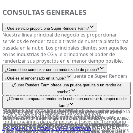
CONSULTAS GENERALES
¿Qué servicio proporciona Super Renders Farm?
Nuestra línea principal de negocio es proporcionar
servicios de renderizado a través de nuestra plataforma
basada en la nube. Los principales clientes son aquellos
en las industrias de CG y le brindamos el poder de
renderizar sus proyectos en el menor tiempo posible.
¿Cómo debo comenzar con un renderizado de prueba?
•
Regístrese
para obtener una cuenta de Super Renders
¿Qué es el renderizado en la nube?
Farm
El renderizado en la nube, también conocido como
¿Super Renders Farm ofrece una prueba gratuita o un render de
• Inicie sesión en su cuenta
renderizado distribuido, es el renderizado del archivo de
prueba?
•
Empaquete y cargue su proyecto a SuperRenders
escena de una aplicación 3D a través de una vasta red de
Sí. Las cuentas nuevas reciben créditos de render
¿Cómo se compara el render en la nube con construir tu propia render
Spaces o a través de la aplicación cliente SuperRenders
computadoras, conocida en toda la industria como una
gratuitos para probar el servicio con archivos de
farm?
siguiendo
nuestras instrucciones
"Render Farm". Cada fotograma individual se envía a
proyectos reales. Puedes verificar la compatibilidad de la
Construir una configuración comparable con más de
• Envíe trabajos de renderizado con algunas
través de la red y se le asigna su propio nodo. Los
escena, comprobar la calidad del resultado y comparar
20.000 núcleos CPU requeriría una inversión significativa
configuraciones de parámetros a través del formulario
estudios 3D, estudios de arquitectura, universidades y
ESPECIFICACIONES DE LA RENDER
los tiempos de render antes de comprometerte con un
en hardware, electricidad, refrigeración, mantenimiento
Agregar Nuevo Trabajo de Renderizado
otros similares tienden a usar render farms comerciales
trabajo de pago. No se requiere tarjeta de crédito para
y licencias de software. El render en la nube te permite