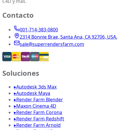
C4D y más.
Contacto
001-714-383-0800
2314 Bonnie Brae, Santa Ana, CA 92706, USA.
sale@superrendersfarm.com
Soluciones
▸
Autodesk 3ds Max
▸
Autodesk Maya
▸
Render Farm Blender
▸
Maxon Cinema 4D
▸
Render Farm Corona
▸
Render Farm Redshift
▸
Render Farm Arnold