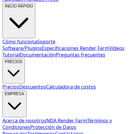
INICIO RÁPIDO
Cómo funciona
Soporte
Software/Plugins
Especificaciones Render Farm
Vídeos
Tutorial
Documentación
Preguntas frecuentes
PRECIOS
Precios
Descuentos
Calculadora de costos
EMPRESA
Acerca de nosotros
NDA Render Farm
Términos y
Condiciones
Protección de Datos
Personales
Testimonios
Contáctanos