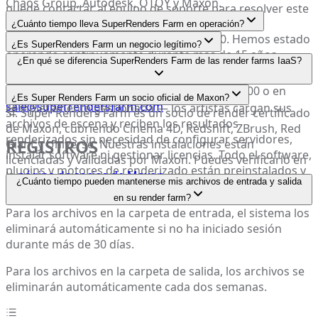
Chaos Group, Autodesk, OTOY y Maxon.
puede contactar al equipo de soporte para resolver este
problema.
¿Cuánto tiempo lleva SuperRenders Farm en operación?
SuperRenders Farm fue fundada en 2010. Hemos estado
¿Es SuperRenders Farm un negocio legítimo?
operando continuamente durante más de 15 años,
Sí. SuperRenders Farm es una empresa registrada en
¿En qué se diferencia SuperRenders Farm de las render farms IaaS?
sirviendo a clientes en más de 50 países.
EE.UU. con sede en 2314 Bonnie Brae, Santa Ana, CA
92706. Puede contactarnos al +1 (714) 383-0800 o en
SuperRenders Farm es una render farm SaaS
¿Es Super Renders Farm un socio oficial de Maxon?
sale@superrendersfarm.com
completamente gestionada — los artistas cargan sus
Sí. Super Renders Farm es un socio de render certificado
archivos de escena y reciben los resultados
de Maxon, cubriendo Cinema 4D, Redshift, ZBrush, Red
renderizados sin necesidad de configurar servidores,
REGISTROS
Giant y Universe. Nuestras instalaciones están
instalar software ni gestionar licencias. Todo el software,
licenciadas y validadas por Maxon. Puedes verificarlo en
plugins y motores de renderizado están preinstalados y
la
página de socios de Maxon
.
¿Cuánto tiempo pueden mantenerse mis archivos de entrada y salida
mantenidos por nuestro equipo.
en su render farm?
Para los archivos en la carpeta de entrada, el sistema los
eliminará automáticamente si no ha iniciado sesión
durante más de 30 días.
Para los archivos en la carpeta de salida, los archivos se
eliminarán automáticamente cada dos semanas.