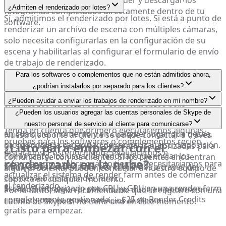
monitorear el progreso del render y descargar los
manualmente.
¿Admiten el renderizado por lotes?
fotogramas completados directamente dentro de tu
Sí, admitimos el renderizado por lotes. Si está a punto de
software.
renderizar un archivo de escena con múltiples cámaras,
solo necesita configurarlas en la configuración de su
escena y habilitarlas al configurar el formulario de envío
de trabajo de renderizado.
Para los softwares o complementos que no están admitidos ahora,
¿podrían instalarlos por separado para los clientes?
Sí, pero le aconsejaríamos que use las versiones
¿Pueden ayudar a enviar los trabajos de renderizado en mi nombre?
autorizadas del software o complementos para
Desafortunadamente, no podremos hacerlo. El servicio
¿Pueden los usuarios agregar las cuentas personales de Skype de
minimizar cualquier problema de incompatibilidad.
fue diseñado para optimizar para que pueda renderizar
nuestro personal de servicio al cliente para comunicarse?
Tenga en cuenta que primero ejecutaremos algunas
en cualquier momento y en cualquier lugar que desee,
Nuestro soporte al cliente se puede contactar a través
pruebas para los softwares o complementos recién
¿Listo para empezar con el
otorgándole la capacidad de renderizar a su disposición.
de sus cuentas de Skype corporativas autorizadas para
instalados. Posteriormente, evaluaremos e
Por lo tanto, los usuarios tendrían que enviar los
comunicarse con los clientes. Si los clientes encuentran
renderizado en la nube?
informaremos sobre cuánto tiempo necesitaríamos para
trabajos de renderizado por sí mismos a través del
algún problema, pueden contactar a nuestro equipo de
actualizar el sistema de render farm antes de comenzar
cliente web de la render farm.
soporte en cualquier momento.
el renderizado.
Escale el renderizado por CPU y GPU en una render farm
Si encuentra algún problema, no dude en ponerse en
Por lo tanto, sería recomendable que se registre con una
completamente gestionada — $25 en Render Credits
contacto con nuestros servicios al cliente.
cuenta de Skype si no tiene una en este momento.
gratis para empezar.