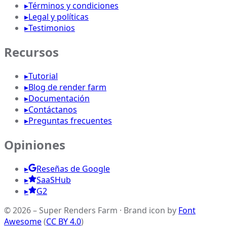
▸
Términos y condiciones
▸
Legal y políticas
▸
Testimonios
Recursos
▸
Tutorial
▸
Blog de render farm
▸
Documentación
▸
Contáctanos
▸
Preguntas frecuentes
Opiniones
▸
Reseñas de Google
▸
SaaSHub
▸
G2
© 2026 – Super Renders Farm
·
Brand icon by
Font
Awesome
(
CC BY 4.0
)