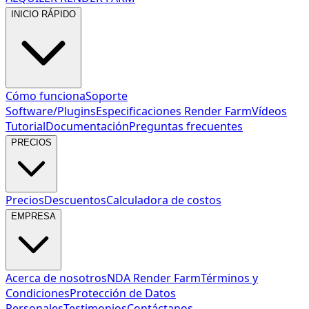
INICIO RÁPIDO
Cómo funciona
Soporte
Software/Plugins
Especificaciones Render Farm
Vídeos
Tutorial
Documentación
Preguntas frecuentes
PRECIOS
Precios
Descuentos
Calculadora de costos
EMPRESA
Acerca de nosotros
NDA Render Farm
Términos y
Condiciones
Protección de Datos
Personales
Testimonios
Contáctanos