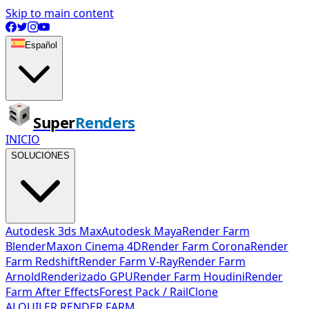
Skip to main content
Español
Super
Renders
INICIO
SOLUCIONES
Autodesk 3ds Max
Autodesk Maya
Render Farm
Blender
Maxon Cinema 4D
Render Farm Corona
Render
Farm Redshift
Render Farm V-Ray
Render Farm
Arnold
Renderizado GPU
Render Farm Houdini
Render
Farm After Effects
Forest Pack / RailClone
ALQUILER RENDER FARM