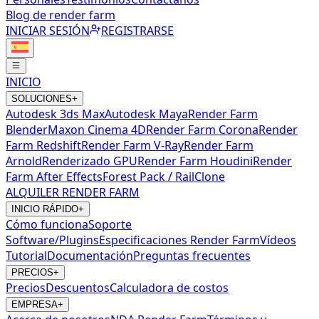
Blog de render farm
INICIAR SESIÓN
REGISTRARSE
INICIO
SOLUCIONES
+
Autodesk 3ds Max
Autodesk Maya
Render Farm
Blender
Maxon Cinema 4D
Render Farm Corona
Render
Farm Redshift
Render Farm V-Ray
Render Farm
Arnold
Renderizado GPU
Render Farm Houdini
Render
Farm After Effects
Forest Pack / RailClone
ALQUILER RENDER FARM
INICIO RÁPIDO
+
Cómo funciona
Soporte
Software/Plugins
Especificaciones Render Farm
Vídeos
Tutorial
Documentación
Preguntas frecuentes
PRECIOS
+
Precios
Descuentos
Calculadora de costos
EMPRESA
+