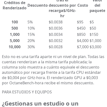
tras el
Valor
Créditos de
Descuento
descuento por
Costo
del
Renderizado
recarga
$/GHz-
paquete
hr
100
5%
$0.0038
$95
$5
500
10%
$0.0036
$450
$50
1,000
15%
$0.0034
$850
$150
5,000
20%
$0.0032
$4,000
$1,000
10,000
30%
$0.0028
$7,000
$3,000
Esto no es una tarifa aparte ni un nivel de plan. Todas las
cuentas renderizan a la misma tarifa publicada; la
columna solo muestra a cuánto equivale el descuento
automático por recarga frente a la tarifa CPU estándar
de $0,004 por GHz-hora. El renderizado GPU a $0,003
por OctaneBench-hora recibe el mismo descuento.
PARA ESTUDIOS Y EQUIPOS
¿Gestionas un estudio o un