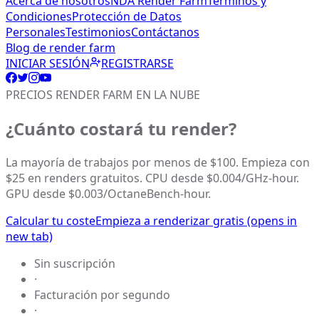
Acerca de nosotros
NDA Render Farm
Términos y
Condiciones
Protección de Datos
Personales
Testimonios
Contáctanos
Blog de render farm
INICIAR SESIÓN
REGISTRARSE
PRECIOS RENDER FARM EN LA NUBE
¿Cuánto costará tu render?
La mayoría de trabajos por menos de $100. Empieza con
$25 en renders gratuitos. CPU desde $0.004/GHz-hour.
GPU desde $0.003/OctaneBench-hour.
Calcular tu coste
Empieza a renderizar gratis
(opens in
new tab)
Sin suscripción
·
Facturación por segundo
·