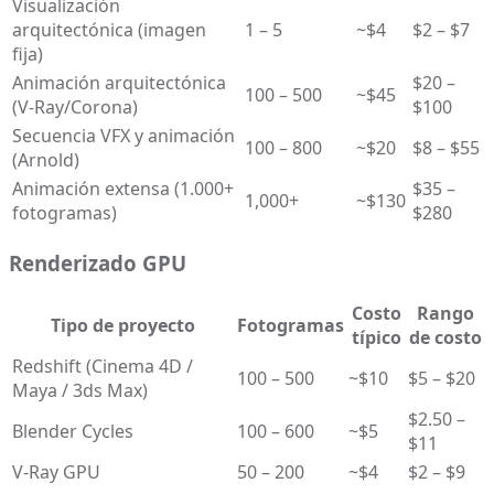
Visualización
arquitectónica (imagen
1 – 5
~$4
$2 – $7
fija)
Animación arquitectónica
$20 –
100 – 500
~$45
(V-Ray/Corona)
$100
Secuencia VFX y animación
100 – 800
~$20
$8 – $55
(Arnold)
Animación extensa (1.000+
$35 –
1,000+
~$130
fotogramas)
$280
Renderizado GPU
Costo
Rango
Tipo de proyecto
Fotogramas
típico
de costo
Redshift (Cinema 4D /
100 – 500
~$10
$5 – $20
Maya / 3ds Max)
$2.50 –
Blender Cycles
100 – 600
~$5
$11
V-Ray GPU
50 – 200
~$4
$2 – $9