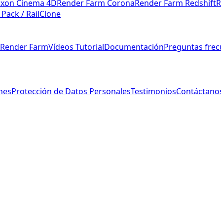
xon Cinema 4D
Render Farm Corona
Render Farm Redshift
R
 Pack / RailClone
s Render Farm
Vídeos Tutorial
Documentación
Preguntas frec
nes
Protección de Datos Personales
Testimonios
Contáctano