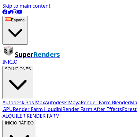
Skip to main content
Español
Super
Renders
INICIO
SOLUCIONES
Autodesk 3ds Max
Autodesk Maya
Render Farm Blender
Ma
GPU
Render Farm Houdini
Render Farm After Effects
Forest
ALQUILER RENDER FARM
INICIO RÁPIDO