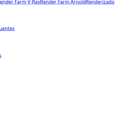
ender Farm V-Ray
Render Farm Arnold
Renderizado
uentes
s