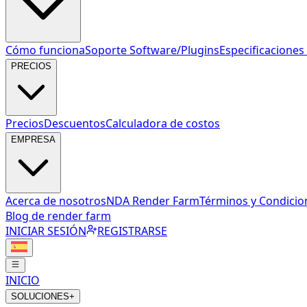
Cómo funciona
Soporte Software/Plugins
Especificacione
PRECIOS
Precios
Descuentos
Calculadora de costos
EMPRESA
Acerca de nosotros
NDA Render Farm
Términos y Condicio
Blog de render farm
INICIAR SESIÓN
REGISTRARSE
INICIO
SOLUCIONES
+