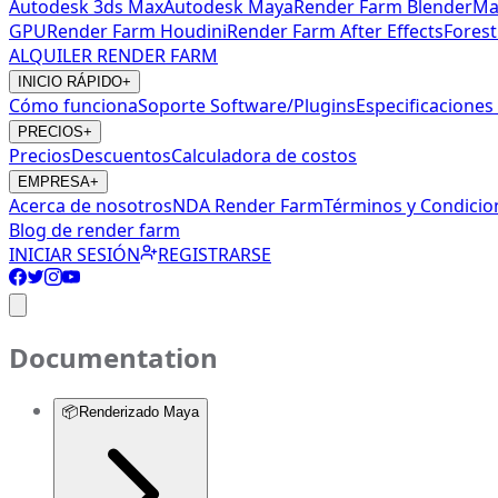
Autodesk 3ds Max
Autodesk Maya
Render Farm Blender
Ma
GPU
Render Farm Houdini
Render Farm After Effects
Forest
ALQUILER RENDER FARM
INICIO RÁPIDO
+
Cómo funciona
Soporte Software/Plugins
Especificacione
PRECIOS
+
Precios
Descuentos
Calculadora de costos
EMPRESA
+
Acerca de nosotros
NDA Render Farm
Términos y Condicio
Blog de render farm
INICIAR SESIÓN
REGISTRARSE
Documentation
📦
Renderizado Maya