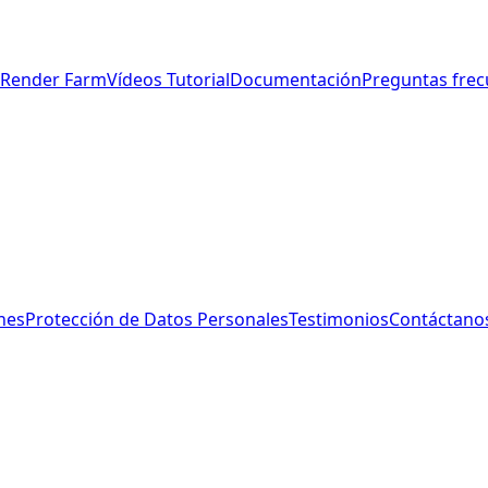
s Render Farm
Vídeos Tutorial
Documentación
Preguntas frec
nes
Protección de Datos Personales
Testimonios
Contáctano