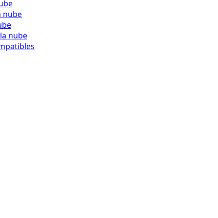
nube
a nube
ube
 la nube
mpatibles