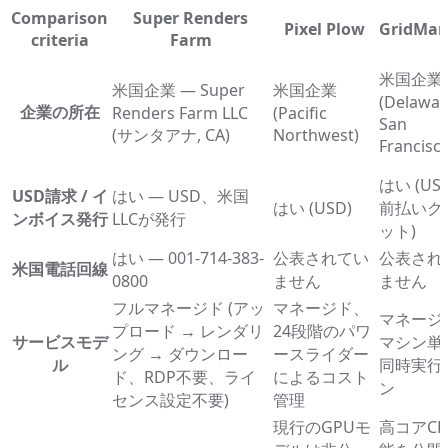
Comparison
Super Renders
Pixel Plow
GridMar
criteria
Farm
米国企業
米国企業 — Super
米国企業
(Delawar
企業の所在
Renders Farm LLC
(Pacific
San
(サンタアナ, CA)
Northwest)
Francisc
はい (US
USD請求 / イ
はい — USD、米国
はい (USD)
前払いク
ンボイス発行
LLCが発行
ット)
はい — 001-714-383-
公表されてい
公表され
米国電話回線
0800
ません
ません
フルマネージド (アッ
マネージド、
マネージ
プロード → レンダリ
24段階のパワ
サービスモデ
マシン単
ング → ダウンロー
ースライダー
ル
同時実行
ド、RDP不要、ライ
によるコスト
ン
センス設定不要)
管理
現行のGPUモ
高コアCP