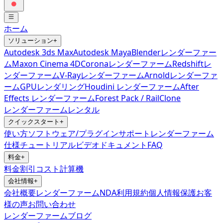
ホーム
ソリューション
+
Autodesk 3ds Max
Autodesk Maya
Blenderレンダーファー
ム
Maxon Cinema 4D
Coronaレンダーファーム
Redshiftレ
ンダーファーム
V-Rayレンダーファーム
Arnoldレンダーファ
ーム
GPUレンダリング
Houdini レンダーファーム
After
Effects レンダーファーム
Forest Pack / RailClone
レンダーファームレンタル
クイックスタート
+
使い方
ソフトウェア/プラグインサポート
レンダーファーム
仕様
チュートリアルビデオ
ドキュメント
FAQ
料金
+
料金
割引
コスト計算機
会社情報
+
会社概要
レンダーファームNDA
利用規約
個人情報保護
お客
様の声
お問い合わせ
レンダーファームブログ