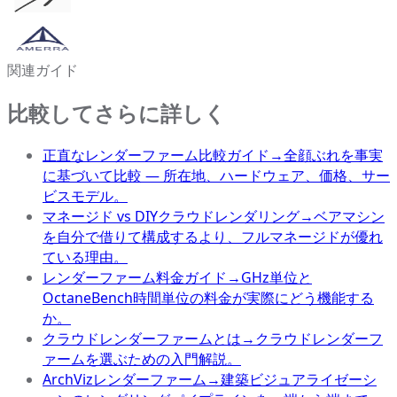
関連ガイド
比較してさらに詳しく
正直なレンダーファーム比較ガイド
→
全顔ぶれを事実
に基づいて比較 — 所在地、ハードウェア、価格、サー
ビスモデル。
マネージド vs DIYクラウドレンダリング
→
ベアマシン
を自分で借りて構成するより、フルマネージドが優れ
ている理由。
レンダーファーム料金ガイド
→
GHz単位と
OctaneBench時間単位の料金が実際にどう機能する
か。
クラウドレンダーファームとは
→
クラウドレンダーフ
ァームを選ぶための入門解説。
ArchVizレンダーファーム
→
建築ビジュアライゼーシ