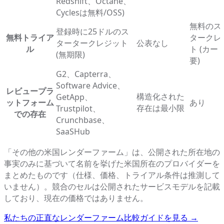
Redshift、Octane、
Cyclesは無料/OSS)
無料のス
登録時に25ドルのス
無料トライア
タークレ
タータークレジット
公表なし
ル
ト (カー
(無期限)
要)
G2、Capterra、
Software Advice、
レビュープラ
構造化された
GetApp、
ットフォーム
あり
存在は最小限
Trustpilot、
での存在
Crunchbase、
SaaSHub
「その他の米国レンダーファーム」は、公開された所在地の
事実のみに基づいて名前を挙げた米国所在のプロバイダーを
まとめたものです（仕様、価格、トライアル条件は推測して
いません）。競合のセルは公開されたサービスモデルを記載
しており、現在の価格ではありません。
私たちの正直なレンダーファーム比較ガイドを見る
→