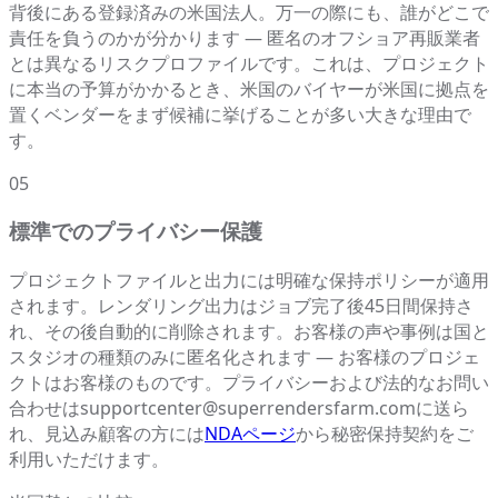
背後にある登録済みの米国法人。万一の際にも、誰がどこで
責任を負うのかが分かります — 匿名のオフショア再販業者
とは異なるリスクプロファイルです。これは、プロジェクト
に本当の予算がかかるとき、米国のバイヤーが米国に拠点を
置くベンダーをまず候補に挙げることが多い大きな理由で
す。
05
標準でのプライバシー保護
プロジェクトファイルと出力には明確な保持ポリシーが適用
されます。レンダリング出力はジョブ完了後45日間保持さ
れ、その後自動的に削除されます。お客様の声や事例は国と
スタジオの種類のみに匿名化されます — お客様のプロジェ
クトはお客様のものです。プライバシーおよび法的なお問い
合わせはsupportcenter@superrendersfarm.comに送ら
れ、見込み顧客の方には
NDAページ
から秘密保持契約をご
利用いただけます。