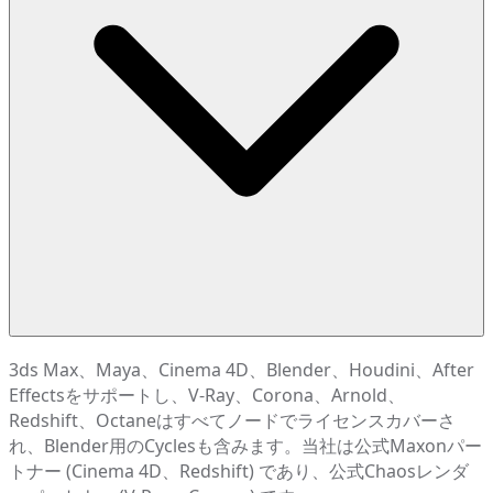
3ds Max、Maya、Cinema 4D、Blender、Houdini、After
Effectsをサポートし、V-Ray、Corona、Arnold、
Redshift、Octaneはすべてノードでライセンスカバーさ
れ、Blender用のCyclesも含みます。当社は公式Maxonパー
トナー (Cinema 4D、Redshift) であり、公式Chaosレンダ