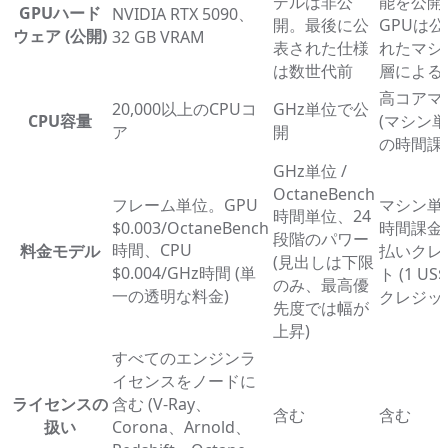
デルは非公
能を公開
GPUハード
NVIDIA RTX 5090、
開。最後に公
GPUは
ウェア (公開)
32 GB VRAM
表された仕様
れたマシ
は数世代前
層による
高コアマ
20,000以上のCPUコ
GHz単位で公
CPU容量
(マシン
ア
開
の時間課
GHz単位 /
OctaneBench
フレーム単位。GPU
マシン単
時間単位、24
$0.003/OctaneBench
時間課金
段階のパワー
時間、CPU
料金モデル
払いクレ
(見出しは下限
$0.004/GHz時間 (単
ト (1 US$
のみ、最高優
一の透明な料金)
クレジッ
先度では幅が
上昇)
すべてのエンジンラ
イセンスをノードに
ライセンスの
含む (V-Ray、
含む
含む
扱い
Corona、Arnold、