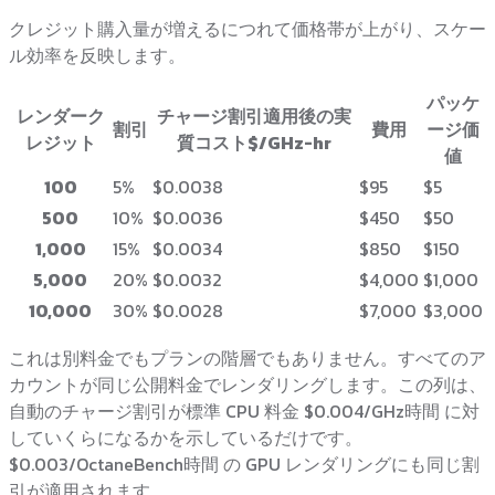
クレジット購入量が増えるにつれて価格帯が上がり、スケー
ル効率を反映します。
パッケ
レンダーク
チャージ割引適用後の実
割引
費用
ージ価
レジット
質コスト
$/GHz-hr
値
100
5%
$0.0038
$95
$5
500
10%
$0.0036
$450
$50
1,000
15%
$0.0034
$850
$150
5,000
20%
$0.0032
$4,000
$1,000
10,000
30%
$0.0028
$7,000
$3,000
これは別料金でもプランの階層でもありません。すべてのア
カウントが同じ公開料金でレンダリングします。この列は、
自動のチャージ割引が標準 CPU 料金 $0.004/GHz時間 に対
していくらになるかを示しているだけです。
$0.003/OctaneBench時間 の GPU レンダリングにも同じ割
引が適用されます。