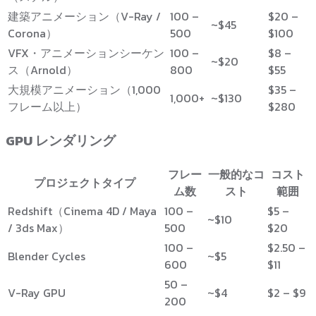
建築アニメーション（V-Ray /
100 –
$20 –
~$45
Corona）
500
$100
VFX・アニメーションシーケン
100 –
$8 –
~$20
ス（Arnold）
800
$55
大規模アニメーション（1,000
$35 –
1,000+
~$130
フレーム以上）
$280
GPU レンダリング
フレー
一般的なコ
コスト
プロジェクトタイプ
ム数
スト
範囲
Redshift（Cinema 4D / Maya
100 –
$5 –
~$10
/ 3ds Max）
500
$20
100 –
$2.50 –
Blender Cycles
~$5
600
$11
50 –
V-Ray GPU
~$4
$2 – $9
200