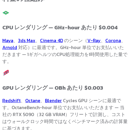
CPU レンダリング — GHz-hour あたり $0.004
Maya
、
3ds Max
、
Cinema 4D
のシーン（
V-Ray
、
Corona
、
Arnold
対応）に最適です。GHz-hour 単位でお支払いいた
だきます — 1ギガヘルツのCPU処理能力を1時間使用した量で
す。
GPU レンダリング — OBh あたり $0.003
Redshift
、
Octane
、
Blender
Cycles GPU シーンに最適で
す。OctaneBench-hour 単位でお支払いいただきます — 当
社の RTX 5090（32 GB VRAM）フリートで計測し、コスト
はウォールクロック時間ではなくベンチマーク済みの計算量
に基づきます。