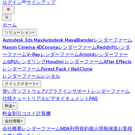
ログイン
サインアップ
ホーム
ソリューション
+
Autodesk 3ds Max
Autodesk Maya
Blenderレンダーファーム
Maxon Cinema 4D
Coronaレンダーファーム
Redshiftレンダ
ーファーム
V-Rayレンダーファーム
Arnoldレンダーファー
ム
GPUレンダリング
Houdini レンダーファーム
After Effects
レンダーファーム
Forest Pack / RailClone
レンダーファームレンタル
クイックスタート
+
使い方
ソフトウェア/プラグインサポート
レンダーファーム
仕様
チュートリアルビデオ
ドキュメント
FAQ
料金
+
料金
割引
コスト計算機
会社情報
+
会社概要
レンダーファームNDA
利用規約
個人情報保護
お客様