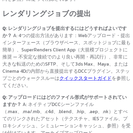
レンダリングジョブの提出
Q: レンダリングジョブを提出するにはどうすればよいです
か？
A: 4つの提出方法があります：Webアップロード・提出
インターフェース（ブラウザベース、スポットジョブに最も
簡単）、SuperRenders Client App（大規模プロジェクトに
推奨 — 不安定な接続でのより良い再開・再試行）、非常に
大きな転送のためのSFTP、そして3ds Max、Maya、または
Cinema 4Dの内部から直接提出するDCCプラグイン。ステッ
プごとのウォークスルーは
クイックスタートガイド
を参照し
てください。
Q: アップロードにはどのファイル形式がサポートされてい
ますか？
A: ネイティブDCCシーンファイル
（.max、.ma/.mb、.c4d、.blend、.hip、.aep、.nk）とすべ
てのリンクされたアセット（テクスチャ、IESファイル、プ
ロキシメッシュ、シミュレーションキャッシュ、参照）を受
け付けています。アーカイブアップロード