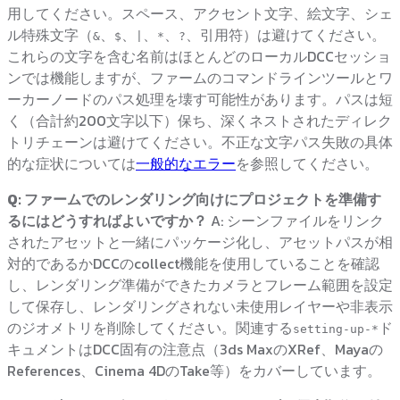
用してください。スペース、アクセント文字、絵文字、シェ
ル特殊文字（
、
、
、
、
、引用符）は避けてください。
&
$
|
*
?
これらの文字を含む名前はほとんどのローカルDCCセッショ
ンでは機能しますが、ファームのコマンドラインツールとワ
ーカーノードのパス処理を壊す可能性があります。パスは短
く（合計約200文字以下）保ち、深くネストされたディレク
トリチェーンは避けてください。不正な文字パス失敗の具体
的な症状については
一般的なエラー
を参照してください。
Q: ファームでのレンダリング向けにプロジェクトを準備す
るにはどうすればよいですか？
A: シーンファイルをリンク
されたアセットと一緒にパッケージ化し、アセットパスが相
対的であるかDCCのcollect機能を使用していることを確認
し、レンダリング準備ができたカメラとフレーム範囲を設定
して保存し、レンダリングされない未使用レイヤーや非表示
のジオメトリを削除してください。関連する
ド
setting-up-*
キュメントはDCC固有の注意点（3ds MaxのXRef、Mayaの
References、Cinema 4DのTake等）をカバーしています。