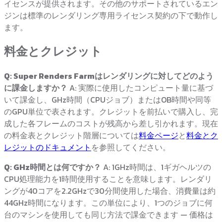
イセンスが提供されます。その他のサポートされているエン
ジンは標準のレンダリング専用ライセンス契約の下で動作し
ます。
料金とクレジット
Q: Super Renders Farmはレンダリングに対してどのよう
に課金しますか？
A: 実際に使用したコンピュート量に基づ
いて課金し、GHz時間（CPUジョブ）またはOB時間や同等
のGPU単位で表されます。クレジットを前払いで購入し、完
成した各フレームのコストが残高から差し引かれます。現在
の料金表とクレジット階層については
料金ページ
と
料金とク
レジットのドキュメント
を参照してください。
Q: GHz時間とは何ですか？
A: 1GHz時間は、1ギガヘルツの
CPU処理能力を1時間使用することを意味します。レンダリ
ングが40コアを2.2GHzで30分間使用した場合、消費量は約
44GHz時間になります。この単位により、1つのジョブに何
台のマシンを使用しても同じ方法で課金できます — 価格は