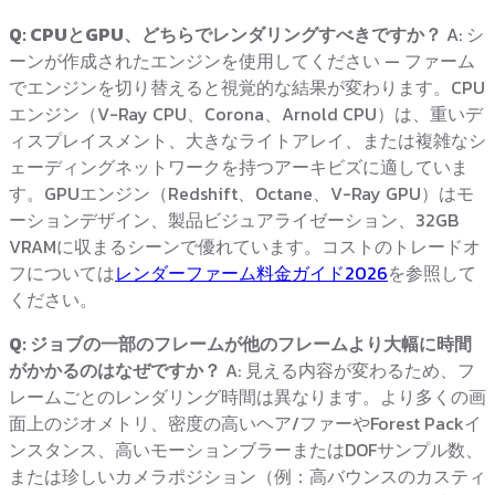
Q: CPUとGPU、どちらでレンダリングすべきですか？
A: シ
ーンが作成されたエンジンを使用してください — ファーム
でエンジンを切り替えると視覚的な結果が変わります。CPU
エンジン（V-Ray CPU、Corona、Arnold CPU）は、重いデ
ィスプレイスメント、大きなライトアレイ、または複雑なシ
ェーディングネットワークを持つアーキビズに適していま
す。GPUエンジン（Redshift、Octane、V-Ray GPU）はモ
ーションデザイン、製品ビジュアライゼーション、32GB
VRAMに収まるシーンで優れています。コストのトレードオ
フについては
レンダーファーム料金ガイド2026
を参照して
ください。
Q: ジョブの一部のフレームが他のフレームより大幅に時間
がかかるのはなぜですか？
A: 見える内容が変わるため、フ
レームごとのレンダリング時間は異なります。より多くの画
面上のジオメトリ、密度の高いヘア/ファーやForest Packイ
ンスタンス、高いモーションブラーまたはDOFサンプル数、
または珍しいカメラポジション（例：高バウンスのカスティ