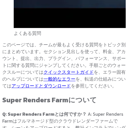
よくある質問
このページでは、チームが最もよく受ける質問をトピック別
にまとめています。セクション見出しを使って、料金、アカ
ウント、提出、出力、プラグイン、パフォーマンス、サポー
トに関する質問にジャンプしてください。手順ごとのウォー
クスルーについては
クイックスタートガイド
を、エラー固有
のヘルプについては
一般的なエラー
を、転送の仕組みについ
ては
アップロードとダウンロード
を参照してください。
Super Renders Farmについて
Q: Super Renders Farmとは何ですか？
A: Super Renders
Farmはフルマネージド型のクラウドレンダーファームで
す。シーンをアップロードすると、弊社インフラ上でレンダ