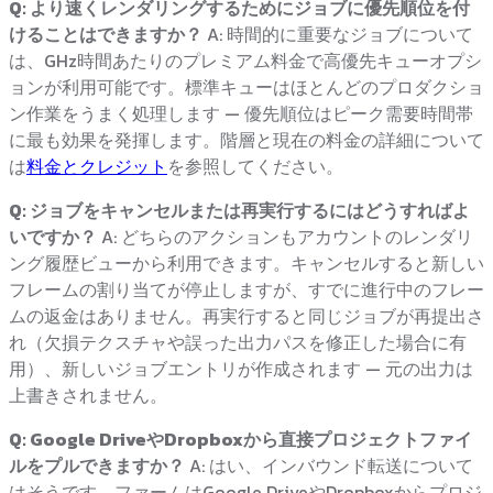
Q: より速くレンダリングするためにジョブに優先順位を付
けることはできますか？
A: 時間的に重要なジョブについて
は、GHz時間あたりのプレミアム料金で高優先キューオプシ
ョンが利用可能です。標準キューはほとんどのプロダクショ
ン作業をうまく処理します — 優先順位はピーク需要時間帯
に最も効果を発揮します。階層と現在の料金の詳細について
は
料金とクレジット
を参照してください。
Q: ジョブをキャンセルまたは再実行するにはどうすればよ
いですか？
A: どちらのアクションもアカウントのレンダリ
ング履歴ビューから利用できます。キャンセルすると新しい
フレームの割り当てが停止しますが、すでに進行中のフレー
ムの返金はありません。再実行すると同じジョブが再提出さ
れ（欠損テクスチャや誤った出力パスを修正した場合に有
用）、新しいジョブエントリが作成されます — 元の出力は
上書きされません。
Q: Google DriveやDropboxから直接プロジェクトファイ
ルをプルできますか？
A: はい、インバウンド転送について
はそうです。ファームはGoogle DriveやDropboxからプロジ