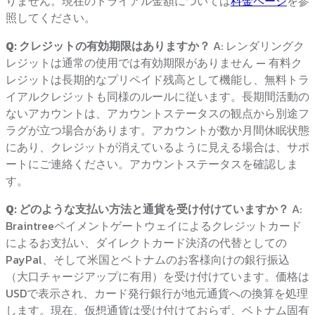
りません。現在のトライアル金額については
料金ページ
を参
照してください。
Q: クレジットの有効期限はありますか？
A: レンダリングク
レジットは通常の使用では有効期限がありません — 有料ク
レジットは長期的なプリペイド残高として機能し、無料トラ
イアルクレジットも同様のルールに従います。長期間活動の
ないアカウントは、アカウントステータスの観点から別途フ
ラグが立つ場合があります。アカウントが数か月間休眠状態
にあり、クレジットが消えているように見える場合は、サポ
ートにご連絡ください。アカウントステータスを確認しま
す。
Q: どのような支払い方法と通貨を受け付けていますか？
A:
Braintreeペイメントゲートウェイによるクレジットカード
によるお支払い、ダイレクトカード決済の代替としての
PayPal、そして米国とベトナムのお客様向けの銀行振込
（大口チャージアップに有用）を受け付けています。価格は
USDで表示され、カード発行銀行が地元通貨への換算を処理
します。現在、仮想通貨は受け付けておらず、ベトナム固有