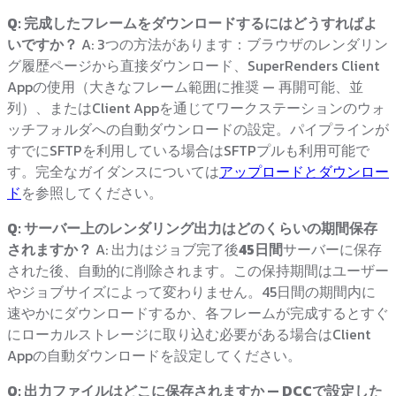
Q: 完成したフレームをダウンロードするにはどうすればよ
いですか？
A: 3つの方法があります：ブラウザのレンダリン
グ履歴ページから直接ダウンロード、SuperRenders Client
Appの使用（大きなフレーム範囲に推奨 — 再開可能、並
列）、またはClient Appを通じてワークステーションのウォ
ッチフォルダへの自動ダウンロードの設定。パイプラインが
すでにSFTPを利用している場合はSFTPプルも利用可能で
す。完全なガイダンスについては
アップロードとダウンロー
ド
を参照してください。
Q: サーバー上のレンダリング出力はどのくらいの期間保存
されますか？
A: 出力はジョブ完了後
45日間
サーバーに保存
された後、自動的に削除されます。この保持期間はユーザー
やジョブサイズによって変わりません。45日間の期間内に
速やかにダウンロードするか、各フレームが完成するとすぐ
にローカルストレージに取り込む必要がある場合はClient
Appの自動ダウンロードを設定してください。
Q: 出力ファイルはどこに保存されますか — DCCで設定した