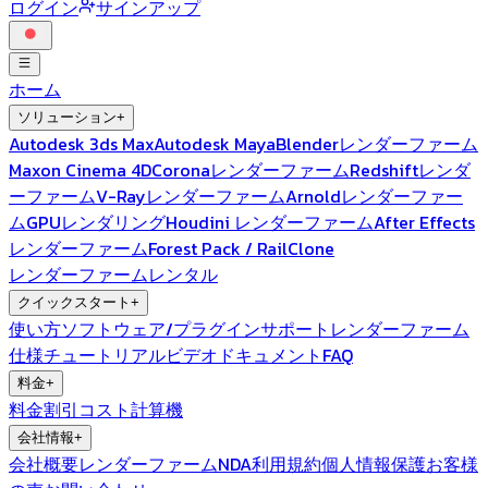
ログイン
サインアップ
ホーム
ソリューション
+
Autodesk 3ds Max
Autodesk Maya
Blenderレンダーファーム
Maxon Cinema 4D
Coronaレンダーファーム
Redshiftレンダ
ーファーム
V-Rayレンダーファーム
Arnoldレンダーファー
ム
GPUレンダリング
Houdini レンダーファーム
After Effects
レンダーファーム
Forest Pack / RailClone
レンダーファームレンタル
クイックスタート
+
使い方
ソフトウェア/プラグインサポート
レンダーファーム
仕様
チュートリアルビデオ
ドキュメント
FAQ
料金
+
料金
割引
コスト計算機
会社情報
+
会社概要
レンダーファームNDA
利用規約
個人情報保護
お客様