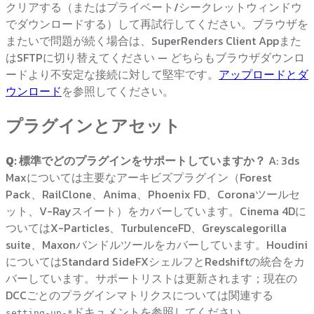
クリアする（またはプライベート/シークレットウィンドウ
でダウンロードする）して再試行してください。ブラウザを
またいで問題が続く場合は、SuperRenders Client Appまた
はSFTPに切り替えてください — どちらもブラウザダウンロ
ードより不安定な接続に対して堅牢です。
アップロードとダ
ウンロード
を参照してください。
プラグインとアセット
Q: 標準でどのプラグインをサポートしていますか？
A: 3ds
Maxについては主要なアーキビズプラグイン（Forest
Pack、RailClone、Anima、Phoenix FD、Coronaツールセ
ット、V-Rayスイート）をカバーしています。Cinema 4Dに
ついてはX-Particles、TurbulenceFD、Greyscalegorilla
suite、Maxonバンドルツールをカバーしています。Houdini
についてはStandard SideFXシェルフとRedshiftの統合をカ
バーしています。サポートリストは更新されます；現在の
DCCごとのプラグインマトリクスについては関連する
ドキュメントを参照してください。
setting-up-*