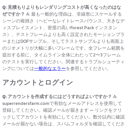
Q: 見積もりよりもレンダリングコストが高くなったのはな
ぜですか？
A: 最も一般的な理由は、非線形にスケールする
シーンの複雑さ（ヘビーなレイトレースバウンス、大きなデ
ィスプレイスメント、密度の高いForest Packインスタン
ス）、テストフレームよりも高く設定されたモーションブラ
ーまたはDOFサンプル、そしてテストサンプルよりも画面上
のジオメトリが大幅に多いフレームです。全フレーム範囲を
提出する前に、タイムライン全体にわたって2〜3フレーム
のテストを実行してください。関連するトラブルシューティ
ングについては
一般的なエラー
を参照してください。
アカウントとログイン
Q: アカウントを作成するにはどうすればよいですか？
A:
superrendersfarm.comで有効なメールアドレスを使用して
登録してください。確認メールが届きます — リンクをクリ
ックしてアカウントを有効にしてください。数分以内に確認
メールが届かない場合は、スパムフォルダを確認してくださ