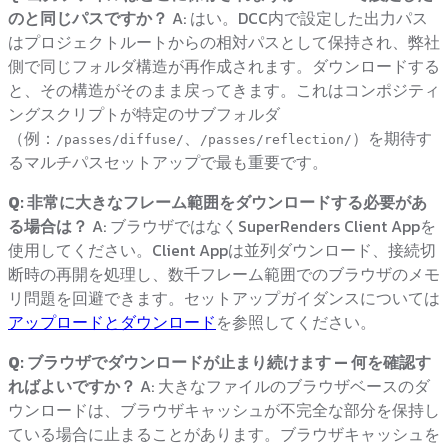
のと同じパスですか？
A: はい。DCC内で設定した出力パス
はプロジェクトルートからの相対パスとして保持され、弊社
側で同じフォルダ構造が再作成されます。ダウンロードする
と、その構造がそのまま戻ってきます。これはコンポジティ
ングスクリプトが特定のサブフォルダ
（例：
、
）を期待す
/passes/diffuse/
/passes/reflection/
るマルチパスセットアップで最も重要です。
Q: 非常に大きなフレーム範囲をダウンロードする必要があ
る場合は？
A: ブラウザではなくSuperRenders Client Appを
使用してください。Client Appは並列ダウンロード、接続切
断時の再開を処理し、数千フレーム範囲でのブラウザのメモ
リ問題を回避できます。セットアップガイダンスについては
アップロードとダウンロード
を参照してください。
Q: ブラウザでダウンロードが止まり続けます — 何を確認す
ればよいですか？
A: 大きなファイルのブラウザベースのダ
ウンロードは、ブラウザキャッシュが不完全な部分を保持し
ている場合に止まることがあります。ブラウザキャッシュを