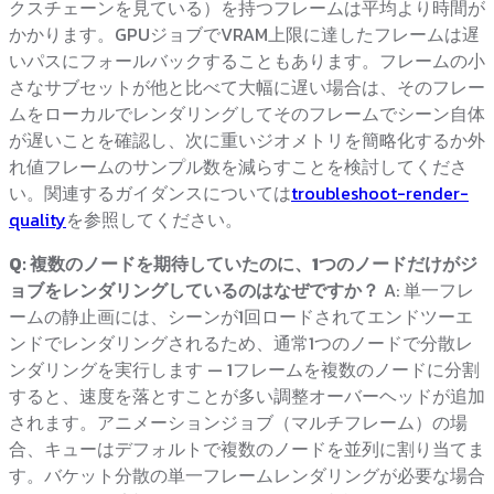
クスチェーンを見ている）を持つフレームは平均より時間が
かかります。GPUジョブでVRAM上限に達したフレームは遅
いパスにフォールバックすることもあります。フレームの小
さなサブセットが他と比べて大幅に遅い場合は、そのフレー
ムをローカルでレンダリングしてそのフレームでシーン自体
が遅いことを確認し、次に重いジオメトリを簡略化するか外
れ値フレームのサンプル数を減らすことを検討してくださ
い。関連するガイダンスについては
troubleshoot-render-
quality
を参照してください。
Q: 複数のノードを期待していたのに、1つのノードだけがジ
ョブをレンダリングしているのはなぜですか？
A: 単一フレ
ームの静止画には、シーンが1回ロードされてエンドツーエ
ンドでレンダリングされるため、通常1つのノードで分散レ
ンダリングを実行します — 1フレームを複数のノードに分割
すると、速度を落とすことが多い調整オーバーヘッドが追加
されます。アニメーションジョブ（マルチフレーム）の場
合、キューはデフォルトで複数のノードを並列に割り当てま
す。バケット分散の単一フレームレンダリングが必要な場合