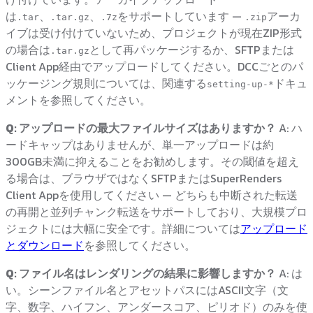
は
、
、
をサポートしています —
アーカ
.tar
.tar.gz
.7z
.zip
イブは受け付けていないため、プロジェクトが現在ZIP形式
の場合は
として再パッケージするか、SFTPまたは
.tar.gz
Client App経由でアップロードしてください。DCCごとのパ
ッケージング規則については、関連する
ドキュ
setting-up-*
メントを参照してください。
Q: アップロードの最大ファイルサイズはありますか？
A: ハ
ードキャップはありませんが、単一アップロードは約
300GB未満に抑えることをお勧めします。その閾値を超え
る場合は、ブラウザではなくSFTPまたはSuperRenders
Client Appを使用してください — どちらも中断された転送
の再開と並列チャンク転送をサポートしており、大規模プロ
ジェクトには大幅に安全です。詳細については
アップロード
とダウンロード
を参照してください。
Q: ファイル名はレンダリングの結果に影響しますか？
A: は
い。シーンファイル名とアセットパスにはASCII文字（文
字、数字、ハイフン、アンダースコア、ピリオド）のみを使