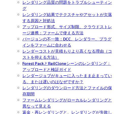
レンダリング品質の問題をトラブルシューティン
グ
レンダリング結果でテクスチャやアセットが欠落
する原因と対処法
アップロード形式、サイズ制限、クラウドストレ
ージ連携：ファームで使える方法
バージョンの不一致：DCC、レンダラー、プラグ
インをファームに合わせる
レンダーコストが見積もりより高くなる理由（コ
ストを抑える方法）
Forest PackとRailCloneシーンのレンダリング：
アップロードと検証ガイド
レンダージョブがキューに入ったまま止まってい
る、または遅いのはなぜですか？
レンダリングのダウンロード方法とファイルの保
存期間
ファームレンダリングがローカルレンダリングと
異なって見える
返金・再レンダリングと、レンダリングが失敗し