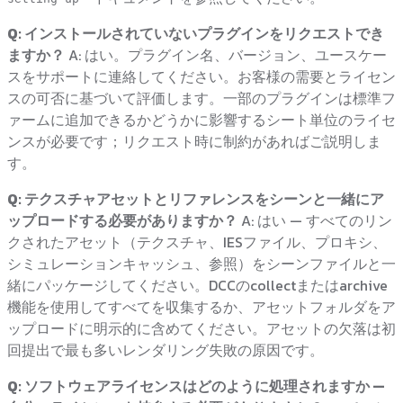
Q: インストールされていないプラグインをリクエストでき
ますか？
A: はい。プラグイン名、バージョン、ユースケー
スをサポートに連絡してください。お客様の需要とライセン
スの可否に基づいて評価します。一部のプラグインは標準フ
ァームに追加できるかどうかに影響するシート単位のライセ
ンスが必要です；リクエスト時に制約があればご説明しま
す。
Q: テクスチャアセットとリファレンスをシーンと一緒にア
ップロードする必要がありますか？
A: はい — すべてのリン
クされたアセット（テクスチャ、IESファイル、プロキシ、
シミュレーションキャッシュ、参照）をシーンファイルと一
緒にパッケージしてください。DCCのcollectまたはarchive
機能を使用してすべてを収集するか、アセットフォルダをア
ップロードに明示的に含めてください。アセットの欠落は初
回提出で最も多いレンダリング失敗の原因です。
Q: ソフトウェアライセンスはどのように処理されますか —