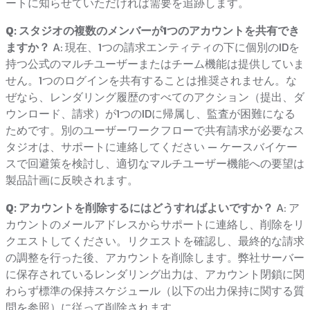
ートに知らせていただければ需要を追跡します。
Q: スタジオの複数のメンバーが1つのアカウントを共有でき
ますか？
A: 現在、1つの請求エンティティの下に個別のIDを
持つ公式のマルチユーザーまたはチーム機能は提供していま
せん。1つのログインを共有することは推奨されません。な
ぜなら、レンダリング履歴のすべてのアクション（提出、ダ
ウンロード、請求）が1つのIDに帰属し、監査が困難になる
ためです。別のユーザーワークフローで共有請求が必要なス
タジオは、サポートに連絡してください — ケースバイケー
スで回避策を検討し、適切なマルチユーザー機能への要望は
製品計画に反映されます。
Q: アカウントを削除するにはどうすればよいですか？
A: ア
カウントのメールアドレスからサポートに連絡し、削除をリ
クエストしてください。リクエストを確認し、最終的な請求
の調整を行った後、アカウントを削除します。弊社サーバー
に保存されているレンダリング出力は、アカウント閉鎖に関
わらず標準の保持スケジュール（以下の出力保持に関する質
問を参照）に従って削除されます。