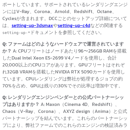
ポートしています。サポートされているレンダリングエンジ
ンにはV-Ray、Corona、Arnold、Redshift、Octane、
Cyclesが含まれます。DCCごとのセットアップ詳細について
は、
setting-up-3dsmax
や
setting-up-c4d
などの関連する
ドキュメントを参照してください。
setting-up-*
Q: ファームはどのようなハードウェアで運営されています
か？
A: CPUフリートはノードあたり96〜256GB RAMを搭載
したDual Intel Xeon E5-2699 V4ノードを使用し、合計
20,000以上のCPUコアがあります。GPUフリートはそれぞ
れ32GB VRAMを搭載したNVIDIA RTX 5090カードを使用し
ています。CPUレンダリングは弊社が処理するジョブの約
70%を占め、GPUは残りの30%でその比率は増加中です。
Q: レンダリングエンジンベンダーとの公式パートナーシッ
プはありますか？
A: Maxon（Cinema 4D、Redshift）、
Chaos（V-Ray、Corona）、AXYZ design（Anima）と公式
パートナーシップを結んでいます。これらのパートナーシッ
プにより、弊社ファームでのこれらのエンジンの検証済みラ