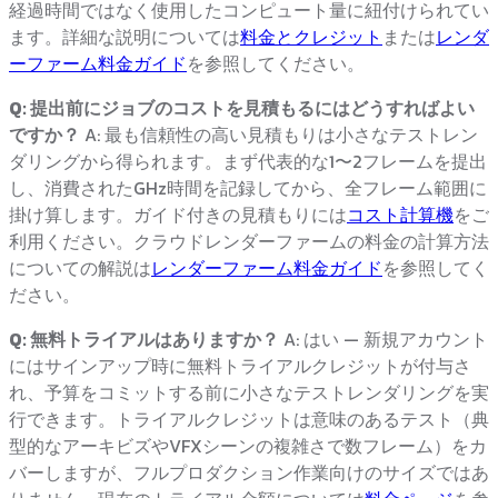
経過時間ではなく使用したコンピュート量に紐付けられてい
ます。詳細な説明については
料金とクレジット
または
レンダ
ーファーム料金ガイド
を参照してください。
Q: 提出前にジョブのコストを見積もるにはどうすればよい
ですか？
A: 最も信頼性の高い見積もりは小さなテストレン
ダリングから得られます。まず代表的な1〜2フレームを提出
し、消費されたGHz時間を記録してから、全フレーム範囲に
掛け算します。ガイド付きの見積もりには
コスト計算機
をご
利用ください。クラウドレンダーファームの料金の計算方法
についての解説は
レンダーファーム料金ガイド
を参照してく
ださい。
Q: 無料トライアルはありますか？
A: はい — 新規アカウント
にはサインアップ時に無料トライアルクレジットが付与さ
れ、予算をコミットする前に小さなテストレンダリングを実
行できます。トライアルクレジットは意味のあるテスト（典
型的なアーキビズやVFXシーンの複雑さで数フレーム）をカ
バーしますが、フルプロダクション作業向けのサイズではあ