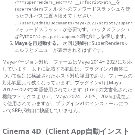
を
/***superrenders_end***/
__srfscriptPath__
フォルダへのフォワードスラッシュを使
superrenders
ったフルパスに置き換えてください：
C:/Users/admin/Documents/maya/2023/scripts/superre
フォワードスラッシュが必要です。バックスラッシュ
はPythonの
の呼び出しを壊します。
sys.path.append
Mayaを再起動する。
次回起動時にSuperRendersシ
ェルフとメニューが表示されるはずです。
Mayaバージョン対応。ファームはMaya 2014〜2027に対応
しています。以下に記載する範囲は、プラグインv1自体に
ついて個別に検証されたホスト対応範囲であり、ファームの
対応範囲より狭くなっています。プラグインv1はMaya
2017〜2023で本番使用されています（Crispの文書化された
機能マトリクスより）。Maya 2024、2025、2026は現在よ
く使用されていますが、プラグインv1のインストールにつ
いてSRFが独自に検証していません。
Cinema 4D（Client App自動インスト