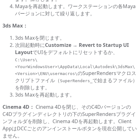
Mayaを再起動します。ワークステーションの各Maya
バージョンに対して繰り返します。
3ds Max：
3ds Maxを閉じます。
次回起動時に
Customize → Revert to Startup UI
Layout
でUIをデフォルトにリセットするか、
C:\Users\
<YourWindowsUser>\AppData\Local\Autodesk\3dsMax\
のSuperRendersマクロス
<Version>\ENU\usermacros\
クリプトファイル（
で始まるファイル）
SuperRenders_
を削除します。
3ds Maxを再起動します。
Cinema 4D：
Cinema 4Dを閉じ、そのC4Dバージョンの
C4Dプラグインディレクトリの下のSuperRendersプラグイ
ンフォルダを削除し、Cinema 4Dを再起動します。Client
AppはDCCごとのアンインストールボタンを現在公開してい
ません。