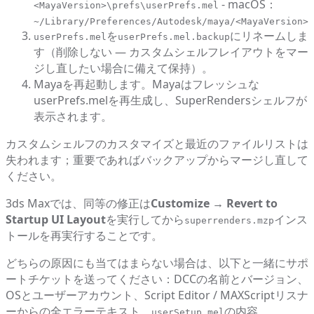
- macOS：
<MayaVersion>\prefs\userPrefs.mel
~/Library/Preferences/Autodesk/maya/<MayaVersion>/
を
にリネームしま
userPrefs.mel
userPrefs.mel.backup
す（削除しない — カスタムシェルフレイアウトをマー
ジし直したい場合に備えて保持）。
Mayaを再起動します。Mayaはフレッシュな
userPrefs.melを再生成し、SuperRendersシェルフが
表示されます。
カスタムシェルフのカスタマイズと最近のファイルリストは
失われます；重要であればバックアップからマージし直して
ください。
3ds Maxでは、同等の修正は
Customize → Revert to
Startup UI Layout
を実行してから
インス
superrenders.mzp
トールを再実行することです。
どちらの原因にも当てはまらない場合は、以下と一緒にサポ
ートチケットを送ってください：DCCの名前とバージョン、
OSとユーザーアカウント、Script Editor / MAXScriptリスナ
ーからの全エラーテキスト、
の内容
userSetup.mel