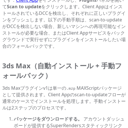
です：
Client App
をインストールし、
Plugins
パネルを開い
て
Scan to update
をクリックします。Client Appはインス
トールされているDCCを検出し、それぞれに正しいプラグイ
ンをプッシュします。以下の手動手順は、scan-to-update
がDCCを検出しない場合、新しいマシンへの再現可能なイン
ストールが必要な場合、またはClient Appサービスをバック
グラウンドで実行せずにプラグインをインストールしたい場
合のフォールバックです。
3ds Max（自動インストール + 手動フ
ォールバック）
3ds Maxプラグインv1は単一の
MAXScriptパッケージ
.mzp
として提供されます。Client Appのscan-to-updateフローが
通常のケースでインストールを処理します。手動インストー
ルは2ステップのプロセスです。
パッケージをダウンロードする。
アカウントダッシュ
ボードが提供するSuperRendersスタティックリンク