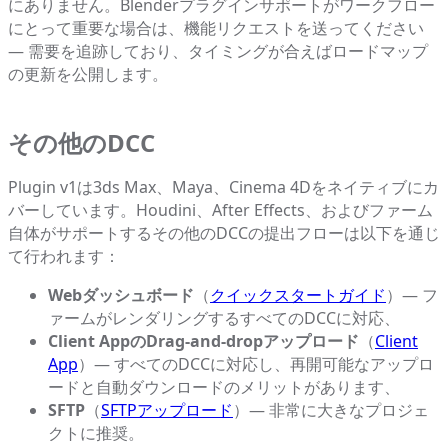
にありません。Blenderプラグインサポートがワークフロー
にとって重要な場合は、機能リクエストを送ってください
— 需要を追跡しており、タイミングが合えばロードマップ
の更新を公開します。
その他のDCC
Plugin v1は3ds Max、Maya、Cinema 4Dをネイティブにカ
バーしています。Houdini、After Effects、およびファーム
自体がサポートするその他のDCCの提出フローは以下を通じ
て行われます：
Webダッシュボード
（
クイックスタートガイド
）— フ
ァームがレンダリングするすべてのDCCに対応、
Client AppのDrag-and-dropアップロード
（
Client
App
）— すべてのDCCに対応し、再開可能なアップロ
ードと自動ダウンロードのメリットがあります、
SFTP
（
SFTPアップロード
）— 非常に大きなプロジェ
クトに推奨。