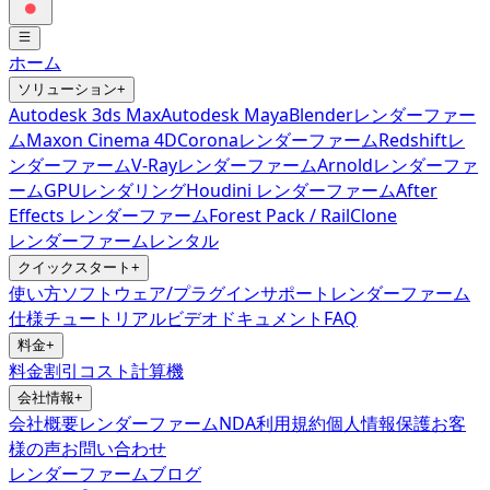
ホーム
ソリューション
+
Autodesk 3ds Max
Autodesk Maya
Blenderレンダーファー
ム
Maxon Cinema 4D
Coronaレンダーファーム
Redshiftレ
ンダーファーム
V-Rayレンダーファーム
Arnoldレンダーファ
ーム
GPUレンダリング
Houdini レンダーファーム
After
Effects レンダーファーム
Forest Pack / RailClone
レンダーファームレンタル
クイックスタート
+
使い方
ソフトウェア/プラグインサポート
レンダーファーム
仕様
チュートリアルビデオ
ドキュメント
FAQ
料金
+
料金
割引
コスト計算機
会社情報
+
会社概要
レンダーファームNDA
利用規約
個人情報保護
お客
様の声
お問い合わせ
レンダーファームブログ