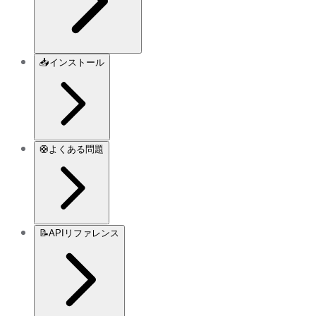
📥
インストール
🛟
よくある問題
📝
APIリファレンス