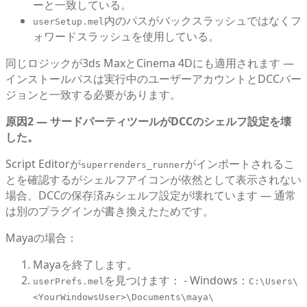
ーと一致している。
内のパスがバックスラッシュではなくフ
userSetup.mel
ォワードスラッシュを使用している。
同じロジックが3ds MaxとCinema 4Dにも適用されます —
インストールパスは実行中のユーザーアカウントとDCCバー
ジョンと一致する必要があります。
原因2 — サードパーティツールがDCCのシェルフ設定を壊
した。
Script Editorが
がインポートされるこ
superrenders_runner
とを確認するがシェルフアイコンが依然として表示されない
場合、DCCの保存済みシェルフ設定が壊れています — 通常
は別のプラグインが書き換えたためです。
Mayaの場合：
Mayaを終了します。
を見つけます： - Windows：
userPrefs.mel
C:\Users\
<YourWindowsUser>\Documents\maya\