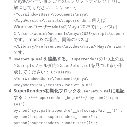
Mayaのバージョンごとのスクリプトディレクトリに
解凍してください：
C:\Users\
<YourWindowsUser>\Documents\maya\
例えば、
<MayaVersion>\scripts\superrenders
Windowsユーザー
のMaya 2023では、パスは
admin
C:\Users\admin\Documents\maya\2023\scripts\superre
です。 macOSの場合、同等のパスは
~/Library/Preferences/Autodesk/maya/<MayaVersion>/
です。
を編集する。
の1つ上の親
userSetup.mel
superrenders
の
フォルダ内の
を見つけるか作
scripts
userSetup.mel
成してください：
C:\Users\
<YourWindowsUser>\Documents\maya\
<MayaVersion>\scripts\userSetup.mel
SuperRenders初期化ブロックを
に追記
userSetup.mel
する：
/***superrenders_begin***/ python("import
sys");
python("sys.path.append(u'__srfscriptPath__')");
python("import superrenders_runner");
python("superrenders_runner.init()");