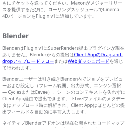
もにチケットを送ってください。Maxonがメジャーリリー
スを提供するたびに、ローリングスケジュールでCinema
4DバージョンをPlugin v1に追加しています。
Blender
BlenderはPlugin v1にSuperRenders提出プラグインが現在
ありません。Blenderからの提出は
Client AppのDrag-and-
dropアップロードフロー
または
Webダッシュボード
を通じ
て行われます。
Blenderユーザーは引き続きBlender内でジョブをプレビュ
ーおよび設定し（フレーム範囲、出力形式、エンジン選択
— CyclesまたはEevee）、シーンのコンテキストを失わずに
Client App経由で提出できます。
ファイルのメタデー
.blend
タはアップロード時に解析され、Client Appはほとんどの提
出フィールドを自動的に事前入力します。
ネイティブBlenderアドオンは現在公開されたロードマップ