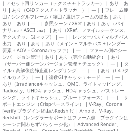
| アセット再リンカー（テクスチャトラッカー） | あり | あ
り | あり（C4Dテクスチャトラッカー） | — | | フレーム範
囲 / シングルフレーム / 範囲 / 選択フレームの提出 | あり |
あり | あり | — | | 参照シーン / XRef | あり | あり（バイ
ナリ
+ ASCII
） | あり（XRef、ファイルシーケンス、
.mb
.ma
テクスチャ、GIマップ） | — | | レンダーパス / マルチパス
出力 | あり | あり | あり（メイン + マルチパス + レンダー
要素 + AOV + Coronaバッファ） | — | | ファーム側のシー
ンバージョン管理 | あり | あり（完全自動統合） | あり
（サーバー側シーンバージョン管理 + チェック） | — | | タ
イル / 高解像度静止画レンダリング | — | — | あり（C4Dタ
イルカメラ） | — | | 複数GIキャッシュモード | — | — |
あり（Irradianceキャッシュ、QMC、ライトマッピング、
Radiosity、UHDキャッシュ、HDキャッシュ、パストレー
シング、ライトキャッシュ、ブルートフォース） | — | | サ
ポートエンジン（Crispベースライン） | V-Ray、Corona
[verify プラグイン経由のRedshift] | Arnold、V-Ray、
Redshift（レンダラーサポートはファーム側；プラグインは
シーンに関わらずパッケージ化） | Advanced Render、