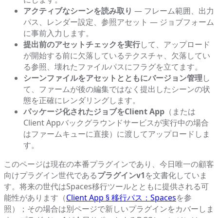
アクティブなシーンを読み取り
— フレーム範囲、出力
パス、レンダー設定、参照アセット — ジョブフォーム
に事前入力します。
提出前のアセットチェックを実行
して、アップロード
が開始する前に欠落しているテクスチャ、欠落してい
る参照、壊れたファイルパスにフラグを立てます。
シーンファイルをアセットとともにバージョン管理
し
て、ファームが後の編集ではなく提出したシーンの状
態を正確にレンダリングします。
パッケージ化されたジョブをClient App
（または
Client Appバックグラウンドサービスが実行中の場合
はファームキューに直接）に渡してアップロードしま
す。
このページは現在の本番プラグインであり、今日唯一の顧客
向けプラグイン世代である
プラグインv1
を文書化していま
す。将来の世代はSpaces移行ツールとともに提供される可
能性があります（
Client App § 移行パス：Spaces
を参
照）；その場合は別ページで新しいプラグインをカバーしま