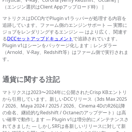
Physical、V-Ray、Corona [verify Redshift、Octane] |
（エンジン選択はClient Appアップロード時） |
マトリクスはDCC内でPlugin v1ラッパーが処理する内容を
追跡しています。ファーム側のエンジンサポート — 実際に
ジョブをレンダリングするエンジン — はより広く、関連す
る
DCCセットアップドキュメント
で追跡されています。
Plugin v1はシーンをパッケージ化します；レンダラー
（Arnold、V-Ray、Redshift等）はファーム側で実行されま
す。
通貨に関する注記
マトリクスは2023〜2024年に公開されたCrisp KBエントリ
から引用しています。新しいDCCリリース（3ds Max 2025
/ 2026、Maya 2024 / 2025 / 2026、Cinema 4DのR26以降
の命名、継続的なRedshift / Octaneのアップデート）は高
い確率で動作します — Plugin v1は増分的にメンテナンスさ
れてきました — しかしSRFは各新しいリリースに対して新