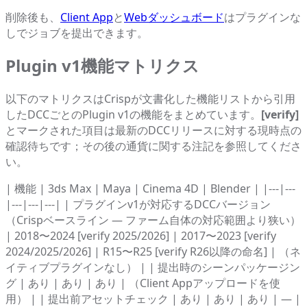
削除後も、
Client App
と
Webダッシュボード
はプラグインな
しでジョブを提出できます。
Plugin v1機能マトリクス
以下のマトリクスはCrispが文書化した機能リストから引用
したDCCごとのPlugin v1の機能をまとめています。
[verify]
とマークされた項目は最新のDCCリリースに対する現時点の
確認待ちです；その後の通貨に関する注記を参照してくださ
い。
| 機能 | 3ds Max | Maya | Cinema 4D | Blender | |---|---
|---|---|---| | プラグインv1が対応するDCCバージョン
（Crispベースライン — ファーム自体の対応範囲より狭い）
| 2018〜2024 [verify 2025/2026] | 2017〜2023 [verify
2024/2025/2026] | R15〜R25 [verify R26以降の命名] | （ネ
イティブプラグインなし） | | 提出時のシーンパッケージン
グ | あり | あり | あり | （Client Appアップロードを使
用） | | 提出前アセットチェック | あり | あり | あり | — |