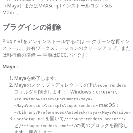
（Maya）またはMAXScriptインストールログ（3ds
Max）。
プラグインの削除
Plugin v1をアンインストールするには — クリーンな再イン
ストール、共有ワークステーションのクリーンアップ、また
は移行前の準備 — 手順はDCCごとです。
Maya：
Mayaを終了します。
Mayaのスクリプトディレクトリの下の
superrenders
フォルダを削除します： - Windows：
C:\Users\
<YourWindowsUser>\Documents\maya\
- macOS：
<MayaVersion>\scripts\superrenders
~/Library/Preferences/Autodesk/maya/<MayaVersion>/
を開いて
userSetup.mel
/***superrenders_begin***/
と
の間のブロックを削除し
/***superrenders_end***/
ます。保存します。