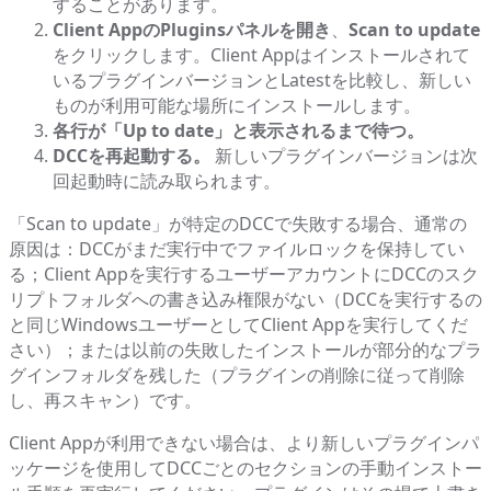
することがあります。
Client AppのPluginsパネルを開き
、
Scan to update
をクリックします。Client Appはインストールされて
いるプラグインバージョンとLatestを比較し、新しい
ものが利用可能な場所にインストールします。
各行が「Up to date」と表示されるまで待つ。
DCCを再起動する。
新しいプラグインバージョンは次
回起動時に読み取られます。
「Scan to update」が特定のDCCで失敗する場合、通常の
原因は：DCCがまだ実行中でファイルロックを保持してい
る；Client Appを実行するユーザーアカウントにDCCのスク
リプトフォルダへの書き込み権限がない（DCCを実行するの
と同じWindowsユーザーとしてClient Appを実行してくだ
さい）；または以前の失敗したインストールが部分的なプラ
グインフォルダを残した（
プラグインの削除
に従って削除
し、再スキャン）です。
Client Appが利用できない場合は、より新しいプラグインパ
ッケージを使用してDCCごとのセクションの手動インストー