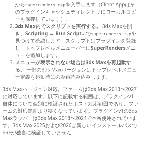
から
を入手します（Client Appはそ
superrenders.mzp
のプラグインキャッシュディレクトリにローカルコピ
ーも保存しています）。
3ds Max内でスクリプトを実行する。
3ds Maxを開
き、
Scripting → Run Script…
で
を
superrenders.mzp
見つけて確認します。スクリプトはプラグインを登録
し、トップレベルメニューバーに
SuperRenders
メニ
ューを追加します。
メニューが表示されない場合は3ds Maxを再起動す
る。
一部の3ds Maxバージョンはトップレベルメニュ
ー定義を起動時にのみ再読み込みします。
3ds Maxバージョン対応。ファームは3ds Max 2013〜2027
に対応しています。以下に記載する範囲は、プラグインv1
自体について個別に検証されたホスト対応範囲であり、ファ
ームの対応範囲より狭くなっています。プラグインv1の3ds
Maxラッパーは3ds Max 2018〜2024で本番使用されていま
す。3ds Max 2025および2026は新しいインストールパスで
SRFが独自に検証していません。