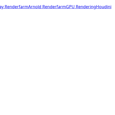
ay Renderfarm
Arnold Renderfarm
GPU Rendering
Houdini