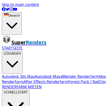
Skip to main content
Deutsch
Super
Renders
STARTSEITE
LÖSUNGEN
Autodesk 3ds Max
Autodesk Maya
Blender Renderfarm
Max
Renderfarm
After Effects Renderfarm
Forest Pack / RailClo
RENDERFARM MIETEN
SCHNELLSTART