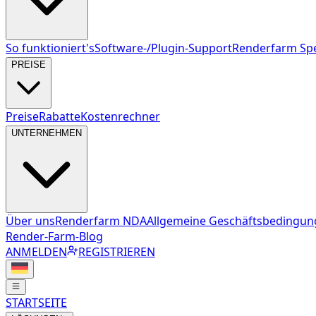
So funktioniert's
Software-/Plugin-Support
Renderfarm Spe
PREISE
Preise
Rabatte
Kostenrechner
UNTERNEHMEN
Über uns
Renderfarm NDA
Allgemeine Geschäftsbedingu
Render-Farm-Blog
ANMELDEN
REGISTRIEREN
STARTSEITE