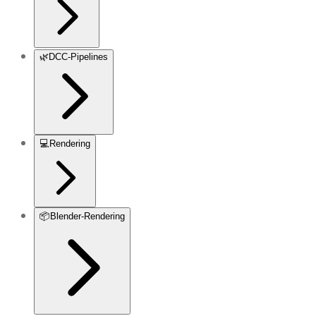
🌿
DCC-Pipelines
💻
Rendering
📦
Blender-Rendering