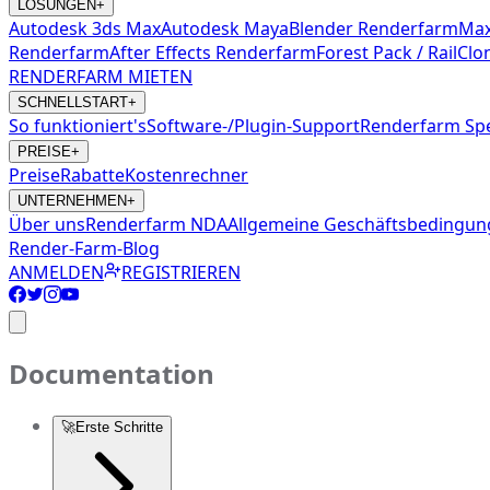
LÖSUNGEN
+
Autodesk 3ds Max
Autodesk Maya
Blender Renderfarm
Max
Renderfarm
After Effects Renderfarm
Forest Pack / RailClo
RENDERFARM MIETEN
SCHNELLSTART
+
So funktioniert's
Software-/Plugin-Support
Renderfarm Spe
PREISE
+
Preise
Rabatte
Kostenrechner
UNTERNEHMEN
+
Über uns
Renderfarm NDA
Allgemeine Geschäftsbedingu
Render-Farm-Blog
ANMELDEN
REGISTRIEREN
Documentation
🚀
Erste Schritte