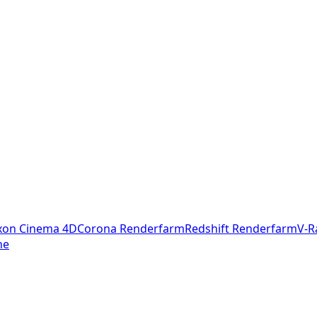
on Cinema 4D
Corona Renderfarm
Redshift Renderfarm
V-R
ne