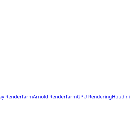
ay Renderfarm
Arnold Renderfarm
GPU Rendering
Houdini