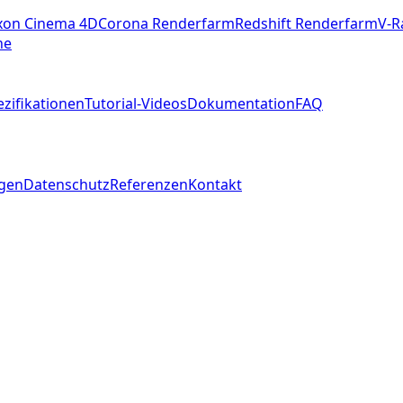
on Cinema 4D
Corona Renderfarm
Redshift Renderfarm
V-R
ne
zifikationen
Tutorial-Videos
Dokumentation
FAQ
ngen
Datenschutz
Referenzen
Kontakt