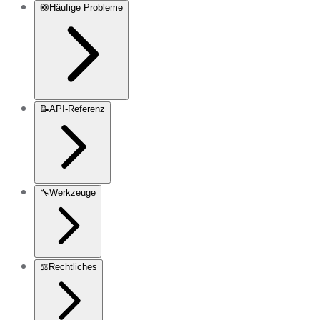
🛟
Häufige Probleme
📝
API-Referenz
🔧
Werkzeuge
⚖️
Rechtliches