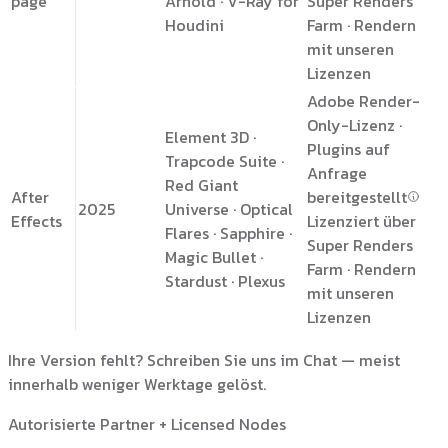
page
Arnold · V-Ray for
Super Renders
Houdini
Farm · Rendern
mit unseren
Lizenzen
Adobe Render-
Only-Lizenz ·
Element 3D ·
Plugins auf
Trapcode Suite ·
Anfrage
Red Giant
After
bereitgestellt
2025
Universe · Optical
Effects
Lizenziert über
Flares · Sapphire ·
Super Renders
Magic Bullet ·
Farm · Rendern
Stardust · Plexus
mit unseren
Lizenzen
Ihre Version fehlt? Schreiben Sie uns im Chat — meist
innerhalb weniger Werktage gelöst.
Autorisierte Partner + Licensed Nodes