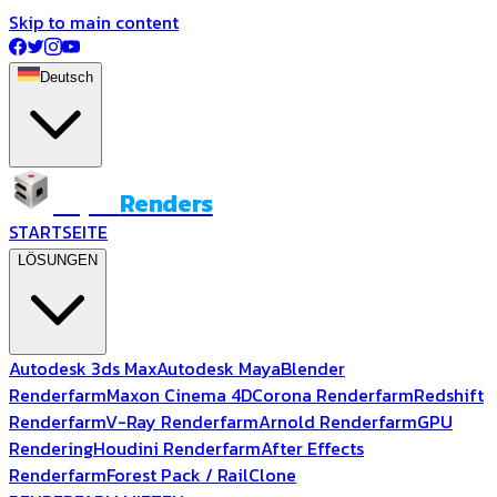
Skip to main content
Deutsch
Super
Renders
STARTSEITE
LÖSUNGEN
Autodesk 3ds Max
Autodesk Maya
Blender
Renderfarm
Maxon Cinema 4D
Corona Renderfarm
Redshift
Renderfarm
V-Ray Renderfarm
Arnold Renderfarm
GPU
Rendering
Houdini Renderfarm
After Effects
Renderfarm
Forest Pack / RailClone