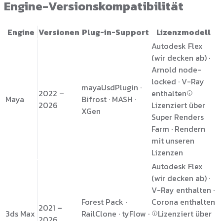
Engine-Versionskompatibilität
Engine
Versionen
Plug-in-Support
Lizenzmodell
Autodesk Flex
(wir decken ab) ·
Arnold node-
locked · V-Ray
mayaUsdPlugin ·
2022 –
enthalten
Maya
Bifrost · MASH ·
2026
Lizenziert über
XGen
Super Renders
Farm · Rendern
mit unseren
Lizenzen
Autodesk Flex
(wir decken ab) ·
V-Ray enthalten ·
Forest Pack ·
Corona enthalten
2021 –
3ds Max
RailClone · tyFlow ·
Lizenziert über
2026