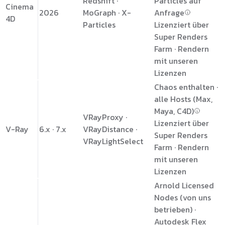
Redshift ·
Particles auf
Cinema
2026
MoGraph · X-
Anfrage
4D
Particles
Lizenziert über
Super Renders
Farm · Rendern
mit unseren
Lizenzen
Chaos enthalten ·
alle Hosts (Max,
Maya, C4D)
VRayProxy ·
Lizenziert über
V-Ray
6.x · 7.x
VRayDistance ·
Super Renders
VRayLightSelect
Farm · Rendern
mit unseren
Lizenzen
Arnold Licensed
Nodes (von uns
betrieben) ·
Autodesk Flex