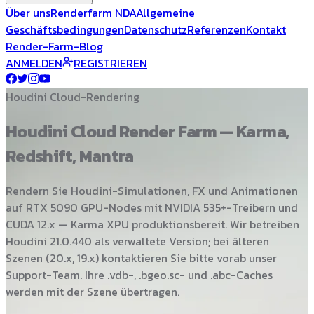
Über uns
Renderfarm NDA
Allgemeine
Geschäftsbedingungen
Datenschutz
Referenzen
Kontakt
Render-Farm-Blog
ANMELDEN
REGISTRIEREN
Houdini Cloud-Rendering
Houdini Cloud Render Farm — Karma,
Redshift, Mantra
Rendern Sie Houdini-Simulationen, FX und Animationen
auf RTX 5090 GPU-Nodes mit NVIDIA 535+-Treibern und
CUDA 12.x — Karma XPU produktionsbereit. Wir betreiben
Houdini 21.0.440 als verwaltete Version; bei älteren
Szenen (20.x, 19.x) kontaktieren Sie bitte vorab unser
Support-Team. Ihre .vdb-, .bgeo.sc- und .abc-Caches
werden mit der Szene übertragen.