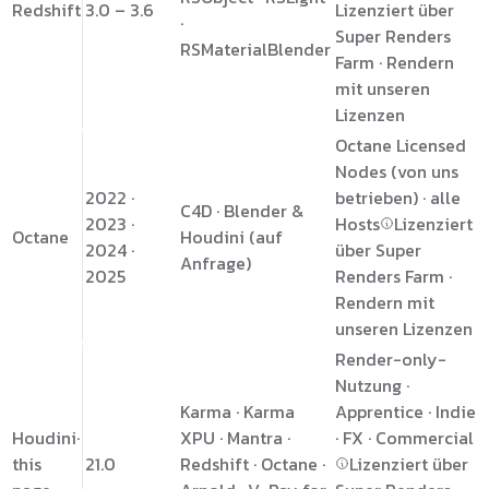
Redshift
3.0 – 3.6
Lizenziert über
·
Super Renders
RSMaterialBlender
Farm · Rendern
mit unseren
Lizenzen
Octane Licensed
Nodes (von uns
2022 ·
betrieben) · alle
C4D · Blender &
2023 ·
Hosts
Lizenziert
Octane
Houdini (auf
2024 ·
über Super
Anfrage)
2025
Renders Farm ·
Rendern mit
unseren Lizenzen
Render-only-
Nutzung ·
Karma · Karma
Apprentice · Indie
Houdini
·
XPU · Mantra ·
· FX · Commercial
this
21.0
Redshift · Octane ·
Lizenziert über