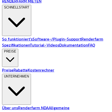
RENDERFARM MIETEN
SCHNELLSTART
So funktioniert's
Software-/Plugin-Support
Renderfarm
Spezifikationen
Tutorial-Videos
Dokumentation
FAQ
PREISE
Preise
Rabatte
Kostenrechner
UNTERNEHMEN
Über uns
Renderfarm NDA
Allgemeine