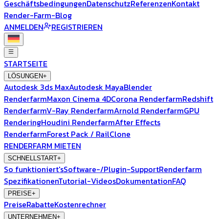
Geschäftsbedingungen
Datenschutz
Referenzen
Kontakt
Render-Farm-Blog
ANMELDEN
REGISTRIEREN
STARTSEITE
LÖSUNGEN
+
Autodesk 3ds Max
Autodesk Maya
Blender
Renderfarm
Maxon Cinema 4D
Corona Renderfarm
Redshift
Renderfarm
V-Ray Renderfarm
Arnold Renderfarm
GPU
Rendering
Houdini Renderfarm
After Effects
Renderfarm
Forest Pack / RailClone
RENDERFARM MIETEN
SCHNELLSTART
+
So funktioniert's
Software-/Plugin-Support
Renderfarm
Spezifikationen
Tutorial-Videos
Dokumentation
FAQ
PREISE
+
Preise
Rabatte
Kostenrechner
UNTERNEHMEN
+