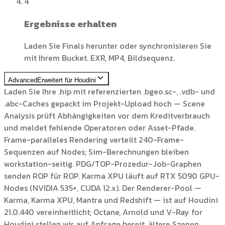
4
Ergebnisse erhalten
Laden Sie Finals herunter oder synchronisieren Sie
mit Ihrem Bucket. EXR, MP4, Bildsequenz.
Advanced
Erweitert für Houdini
Laden Sie Ihre .hip mit referenzierten .bgeo.sc-, .vdb- und
.abc-Caches gepackt im Projekt-Upload hoch — Scene
Analysis prüft Abhängigkeiten vor dem Kreditverbrauch
und meldet fehlende Operatoren oder Asset-Pfade.
Frame-paralleles Rendering verteilt 240-Frame-
Sequenzen auf Nodes; Sim-Berechnungen bleiben
workstation-seitig. PDG/TOP-Prozedur-Job-Graphen
senden ROP für ROP. Karma XPU läuft auf RTX 5090 GPU-
Nodes (NVIDIA 535+, CUDA 12.x). Der Renderer-Pool —
Karma, Karma XPU, Mantra und Redshift — ist auf Houdini
21.0.440 vereinheitlicht; Octane, Arnold und V-Ray for
Houdini stellen wir auf Anfrage bereit, ältere Szenen