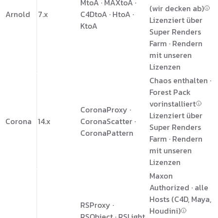
MtoA · MAXtoA ·
(wir decken ab)
Arnold
7.x
C4DtoA · HtoA ·
Lizenziert über
KtoA
Super Renders
Farm · Rendern
mit unseren
Lizenzen
Chaos enthalten ·
Forest Pack
vorinstalliert
CoronaProxy ·
Lizenziert über
Corona
14.x
CoronaScatter ·
Super Renders
CoronaPattern
Farm · Rendern
mit unseren
Lizenzen
Maxon
Authorized · alle
Hosts (C4D, Maya,
RSProxy ·
Houdini)
RSObject · RSLight