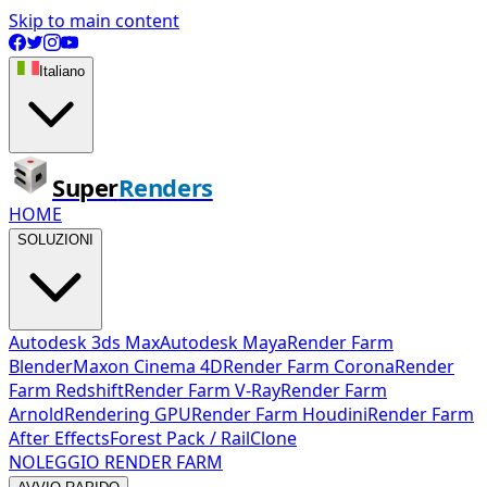
Skip to main content
Italiano
Super
Renders
HOME
SOLUZIONI
Autodesk 3ds Max
Autodesk Maya
Render Farm
Blender
Maxon Cinema 4D
Render Farm Corona
Render
Farm Redshift
Render Farm V-Ray
Render Farm
Arnold
Rendering GPU
Render Farm Houdini
Render Farm
After Effects
Forest Pack / RailClone
NOLEGGIO RENDER FARM