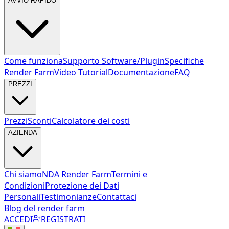
AVVIO RAPIDO
Come funziona
Supporto Software/Plugin
Specifiche
Render Farm
Video Tutorial
Documentazione
FAQ
PREZZI
Prezzi
Sconti
Calcolatore dei costi
AZIENDA
Chi siamo
NDA Render Farm
Termini e
Condizioni
Protezione dei Dati
Personali
Testimonianze
Contattaci
Blog del render farm
ACCEDI
REGISTRATI