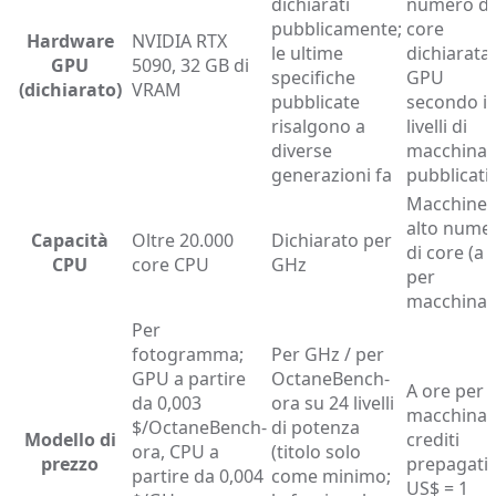
dichiarati
numero di
pubblicamente;
core
Hardware
NVIDIA RTX
le ultime
dichiarata;
GPU
5090, 32 GB di
specifiche
GPU
(dichiarato)
VRAM
pubblicate
secondo i
risalgono a
livelli di
diverse
macchina
generazioni fa
pubblicati
Macchine 
alto nume
Capacità
Oltre 20.000
Dichiarato per
di core (a 
CPU
core CPU
GHz
per
macchina)
Per
fotogramma;
Per GHz / per
GPU a partire
OctaneBench-
A ore per
da 0,003
ora su 24 livelli
macchina,
$/OctaneBench-
di potenza
Modello di
crediti
ora, CPU a
(titolo solo
prezzo
prepagati 
partire da 0,004
come minimo;
US$ = 1