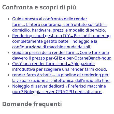
Confronta e scopri di più
Guida onesta al confronto delle render
farm
→
L'intero panorama, confrontato sui fatti —
domicilio, hardware, prezzi e modello di servizio.
Rendering cloud gestito o DIY
→
Perché il rendering
completamente gestito batte il noleggio e la
configurazione di macchine nude da soli.
Guida ai prezzi della render farm
→
Come funziona
davvero il prezzo per-GHz e per-OctaneBench-hour.
Cos'è una render farm cloud
→
Spiegazione
introduttiva per scegliere una render farm cloud.
render farm ArchViz
→
La pipeline di rendering per
la visualizzazione architettonica, dall'inizio alla fine.
Noleggio di server dedicati
→
Preferisci macchine
pure? Noleggia server CPU/GPU dedicati a ore.
Domande frequenti