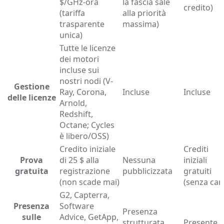
$/GHz-ora
la fascia sale
credito)
(tariffa
alla priorità
trasparente
massima)
unica)
Tutte le licenze
dei motori
incluse sui
nostri nodi (V-
Gestione
Ray, Corona,
Incluse
Incluse
delle licenze
Arnold,
Redshift,
Octane; Cycles
è libero/OSS)
Credito iniziale
Crediti
Prova
di 25 $ alla
Nessuna
iniziali
gratuita
registrazione
pubblicizzata
gratuiti
(non scade mai)
(senza car
G2, Capterra,
Presenza
Software
Presenza
sulle
Advice, GetApp,
strutturata
Presente