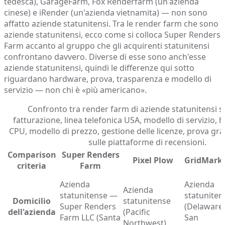
tedesca), GarageFarm, Fox Renderfarm (un'azienda
cinese) e iRender (un'azienda vietnamita) — non sono
affatto aziende statunitensi. Tra le render farm che sono
aziende statunitensi, ecco come si colloca Super Renders
Farm accanto al gruppo che gli acquirenti statunitensi
confrontano davvero. Diverse di esse sono anch'esse
aziende statunitensi, quindi le differenze qui sotto
riguardano hardware, prova, trasparenza e modello di
servizio — non chi è «più americano».
Confronto tra render farm di aziende statunitensi su
fatturazione, linea telefonica USA, modello di servizio,
CPU, modello di prezzo, gestione delle licenze, prova gra
sulle piattaforme di recensioni.
Comparison
Super Renders
Pixel Plow
GridMark
criteria
Farm
Azienda
Azienda
Azienda
statunitense —
statuniten
Domicilio
statunitense
Super Renders
(Delaware 
dell'azienda
(Pacific
Farm LLC (Santa
San
Northwest)