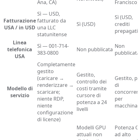
Ana, CA)
Francisco)
Sì — USD,
Sì (USD,
Fatturazione
fatturato da
Sì (USD)
crediti
USA / in USD
una LLC
prepagati)
statunitense
Linea
Sì — 001-714-
Non
telefonica
Non pubblicata
383-0800
pubblicata
USA
Completamente
gestito
Gestito,
(caricare →
Gestito, pi
controllo dei
renderizzare →
di
Modello di
costi tramite
scaricare;
concorren
servizio
cursore di
niente RDP,
per
potenza a 24
niente
macchina
livelli
configurazione
di licenze)
Modelli GPU
Potenza C
attuali non
ad alto