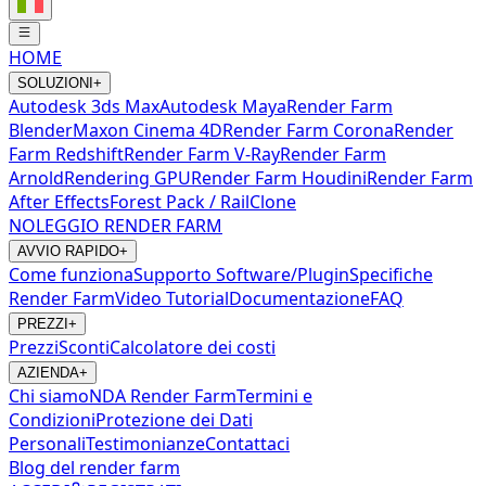
HOME
SOLUZIONI
+
Autodesk 3ds Max
Autodesk Maya
Render Farm
Blender
Maxon Cinema 4D
Render Farm Corona
Render
Farm Redshift
Render Farm V-Ray
Render Farm
Arnold
Rendering GPU
Render Farm Houdini
Render Farm
After Effects
Forest Pack / RailClone
NOLEGGIO RENDER FARM
AVVIO RAPIDO
+
Come funziona
Supporto Software/Plugin
Specifiche
Render Farm
Video Tutorial
Documentazione
FAQ
PREZZI
+
Prezzi
Sconti
Calcolatore dei costi
AZIENDA
+
Chi siamo
NDA Render Farm
Termini e
Condizioni
Protezione dei Dati
Personali
Testimonianze
Contattaci
Blog del render farm