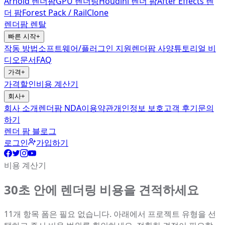
Arnold 렌더팜
GPU 렌더링
Houdini 렌더 팜
After Effects 렌
더 팜
Forest Pack / RailClone
렌더팜 렌탈
빠른 시작
+
작동 방법
소프트웨어/플러그인 지원
렌더팜 사양
튜토리얼 비
디오
문서
FAQ
가격
+
가격
할인
비용 계산기
회사
+
회사 소개
렌더팜 NDA
이용약관
개인정보 보호
고객 후기
문의
하기
렌더 팜 블로그
로그인
가입하기
비용 계산기
30초 안에 렌더링 비용을 견적하세요
11개 항목 폼은 필요 없습니다. 아래에서 프로젝트 유형을 선