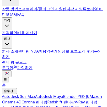
작동 방법
소프트웨어/플러그인 지원
렌더팜 사양
튜토리얼 비
디오
문서
FAQ
가격
가격
할인
비용 계산기
회사
회사 소개
렌더팜 NDA
이용약관
개인정보 보호
고객 후기
문의
하기
렌더 팜 블로그
로그인
가입하기
홈
솔루션
+
Autodesk 3ds Max
Autodesk Maya
Blender 렌더팜
Maxon
Cinema 4D
Corona 렌더팜
Redshift 렌더팜
V-Ray 렌더팜