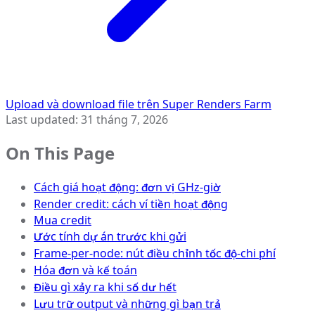
Upload và download file trên Super Renders Farm
Last updated:
31 tháng 7, 2026
On This Page
Cách giá hoạt động: đơn vị GHz-giờ
Render credit: cách ví tiền hoạt động
Mua credit
Ước tính dự án trước khi gửi
Frame-per-node: nút điều chỉnh tốc độ-chi phí
Hóa đơn và kế toán
Điều gì xảy ra khi số dư hết
Lưu trữ output và những gì bạn trả