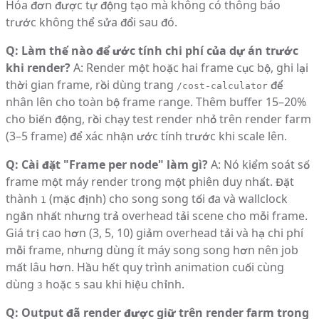
Hóa đơn được tự động tạo mà không có thông báo
trước không thể sửa đổi sau đó.
Q: Làm thế nào để ước tính chi phí của dự án trước
khi render?
A: Render một hoặc hai frame cục bộ, ghi lại
thời gian frame, rồi dùng trang
để
/cost-calculator
nhân lên cho toàn bộ frame range. Thêm buffer 15–20%
cho biến động, rồi chạy test render nhỏ trên render farm
(3–5 frame) để xác nhận ước tính trước khi scale lên.
Q: Cài đặt "Frame per node" làm gì?
A: Nó kiểm soát số
frame một máy render trong một phiên duy nhất. Đặt
thành
(mặc định) cho song song tối đa và wallclock
1
ngắn nhất nhưng trả overhead tải scene cho mỗi frame.
Giá trị cao hơn (3, 5, 10) giảm overhead tải và hạ chi phí
mỗi frame, nhưng dùng ít máy song song hơn nên job
mất lâu hơn. Hầu hết quy trình animation cuối cùng
dùng
hoặc
sau khi hiệu chỉnh.
3
5
Q: Output đã render được giữ trên render farm trong