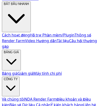
BẮT ĐẦU NHANH
Cách hoạt động
Hỗ trợ Phần mềm/Plugin
Thông số
Render Farm
Video Hướng dẫn
Tài liệu
Câu hỏi thường
gặp
BẢNG GIÁ
Bảng giá
Giảm giá
Máy tính chi phí
CÔNG TY
Về chúng tôi
NDA Render Farm
Điều khoản và Điều
kiện
Bảo vệ Dữ liệu Cá nhân
Ý kiến khách hàng
Liên hệ