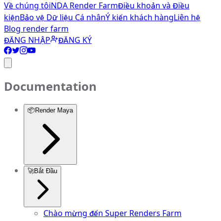
Về chúng tôi
NDA Render Farm
Điều khoản và Điều
kiện
Bảo vệ Dữ liệu Cá nhân
Ý kiến khách hàng
Liên hệ
Blog render farm
ĐĂNG NHẬP
ĐĂNG KÝ
Documentation
📦
Render Maya
🚀
Bắt Đầu
Chào mừng đến Super Renders Farm