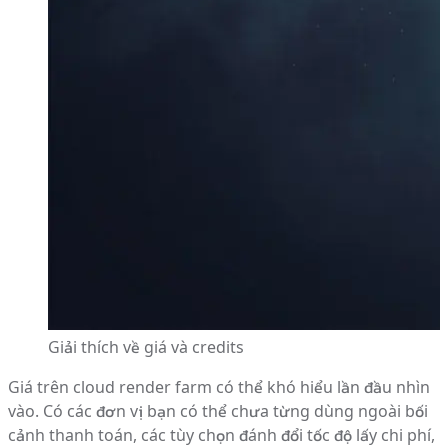
Giải thích về giá và credits
Giá trên cloud render farm có thể khó hiểu lần đầu nhìn
vào. Có các đơn vị bạn có thể chưa từng dùng ngoài bối
cảnh thanh toán, các tùy chọn đánh đổi tốc độ lấy chi phí,