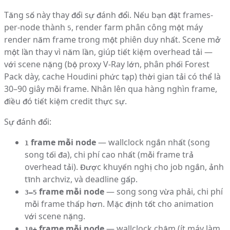
Tăng số này thay đổi sự đánh đổi. Nếu bạn đặt frames-
per-node thành
, render farm phân công một máy
5
render năm frame trong một phiên duy nhất. Scene mở
một lần thay vì năm lần, giúp tiết kiệm overhead tải —
với scene nặng (bộ proxy V-Ray lớn, phân phối Forest
Pack dày, cache Houdini phức tạp) thời gian tải có thể là
30–90 giây mỗi frame. Nhân lên qua hàng nghìn frame,
điều đó tiết kiệm credit thực sự.
Sự đánh đổi:
frame mỗi node
— wallclock ngắn nhất (song
1
song tối đa), chi phí cao nhất (mỗi frame trả
overhead tải). Được khuyến nghị cho job ngắn, ảnh
tĩnh archviz, và deadline gấp.
frame mỗi node
— song song vừa phải, chi phí
3–5
mỗi frame thấp hơn. Mặc định tốt cho animation
với scene nặng.
frame mỗi node
— wallclock chậm (ít máy làm
10+