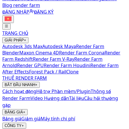
Blog render farm
ĐĂNG NHẬP
ĐĂNG KÝ
TRANG CHỦ
GIẢI PHÁP
+
Autodesk 3ds Max
Autodesk Maya
Render Farm
Blender
Maxon Cinema 4D
Render Farm Corona
Render
Farm Redshift
Render Farm V-Ray
Render Farm
Arnold
Render GPU
Render Farm Houdini
Render Farm
After Effects
Forest Pack / RailClone
THUÊ RENDER FARM
BẮT ĐẦU NHANH
+
Cách hoạt động
Hỗ trợ Phần mềm/Plugin
Thông số
Render Farm
Video Hướng dẫn
Tài liệu
Câu hỏi thường
gặp
BẢNG GIÁ
+
Bảng giá
Giảm giá
Máy tính chi phí
CÔNG TY
+