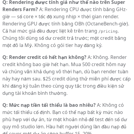
Q: Rendering được tính giá như thế nào trên Super
Renders Farm?
A: Rendering CPU được tính bằng GHz-
giờ — số core × tốc độ xung nhịp × thời gian render.
Rendering GPU được tính bằng OBh (OctaneBench-giờ).
Cả hai mức giá đều được liệt kê trên trang
.
/pricing
Chúng tôi dùng số dư credit trả trước; một credit bằng
một đô la Mỹ. Không có gói tier hay đăng ký.
Q: Render credit có hết hạn không?
A: Không. Render
credit không bao giờ hết hạn. Mua 500 credit hôm nay
và chúng vẫn khả dụng vô thời hạn, dù bạn render tuần
này hay năm sau. $25 credit dùng thử miễn phí được cấp
khi đăng ký tuân theo cùng quy tắc trong điều kiện sử
dụng tài khoản bình thường.
Q: Mức nạp tiền tối thiểu là bao nhiêu?
A: Không có
mức tối thiểu cố định. Bạn có thể nạp bất kỳ mức nào
phù hợp với dự án, từ một khoản nhỏ để test đến số dư
quy mô studio lớn. Hầu hết người dùng lần đầu nạp đủ
để cover một dự án cộng buffer 15–20%.