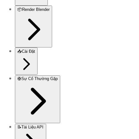
📦
Render Blender
📥
Cài Đặt
🛟
Sự Cố Thường Gặp
📝
Tài Liệu API