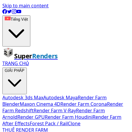
Skip to main content
Tiếng Việt
Super
Renders
TRANG CHỦ
GIẢI PHÁP
Autodesk 3ds Max
Autodesk Maya
Render Farm
Blender
Maxon Cinema 4D
Render Farm Corona
Render
Farm Redshift
Render Farm V-Ray
Render Farm
Arnold
Render GPU
Render Farm Houdini
Render Farm
After Effects
Forest Pack / RailClone
THUÊ RENDER FARM