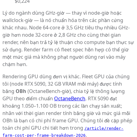
$0,224
Lý do ngành dùng GHz-giờ — thay vì node-giờ hoặc
wallclock-giờ — là nó chuẩn hóa trên các phần cứng
khác nhau. Node 64-core ở 3,5 GHz tiêu thụ nhiều GHz-
giờ hơn node 32-core ở 2,8 GHz cho cùng thời gian
render, nên bạn trả tỷ lệ thuận cho compute bạn thực sự
sử dụng. Render farm có fleet spec hỗn hợp có thể giữ
một mức giá mà không phạt người dùng rơi vào máy
chậm hơn.
Rendering GPU dùng đơn vị khác. Fleet GPU của chúng
tôi (node RTX 5090, 32 GB VRAM mỗi máy) được tính
bằng
OBh
(OctaneBench-giờ), chia tỷ lệ thông lượng
GPU theo điểm chuẩn
OctaneBench
. RTX 5090 đạt
khoảng 1.050–1.100 OB trong các lần chạy sản xuất;
nhân với thời gian render tính bằng giờ và mức giá mỗi
OBh là bạn có chi phí frame GPU. Chúng tôi đề cập phép
toán chi phí GPU chi tiết hơn trong
/article/render-
.
farm-cost-per-frame-breakdown-2026