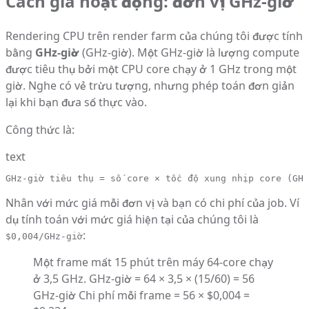
Cách giá hoạt động: đơn vị GHz-giờ
Rendering CPU trên render farm của chúng tôi được tính
bằng
GHz-giờ
(GHz-giờ). Một GHz-giờ là lượng compute
được tiêu thụ bởi một CPU core chạy ở 1 GHz trong một
giờ. Nghe có vẻ trừu tượng, nhưng phép toán đơn giản
lại khi bạn đưa số thực vào.
Công thức là:
text
GHz-giờ tiêu thụ = số core × tốc độ xung nhịp core (GHz
Nhân với mức giá mỗi đơn vị và bạn có chi phí của job. Ví
dụ tính toán với mức giá hiện tại của chúng tôi là
:
$0,004/GHz-giờ
Một frame mất 15 phút trên máy 64-core chạy
ở 3,5 GHz. GHz-giờ = 64 × 3,5 × (15/60) = 56
GHz-giờ Chi phí mỗi frame = 56 × $0,004 =