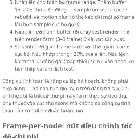
Nhân lên cho toàn bộ frame range. Thêm buffer
15–20% cho biến động — sample noise, GI cache
rebuild, và motion blur có thể kéo dài một số frame
lâu hơn sample cục bộ gợi ý.
Nạp tiền ước tính buffer, rồi chạy
test render
nhỏ
trên render farm (3–5 frame) ở cài đặt sản xuất.
So sánh thời gian frame farm với thời gian frame
cục bộ. Nếu khớp trong ~20%, scale lên. Nếu lệch,
kiểm tra lại đóng gói (map thiếu sẽ rơi vào node ưu
tiên thấp và làm lệch test).
Công cụ tính toán là công cụ lập kế hoạch, không phải
hợp đồng — nó cho bạn giới hạn trên đáng tin cậy. Chi
phí thực tế là bất cứ thứ gì máy farm thực sự tiêu thụ,
phụ thuộc vào đặc thù scene mà không có công cụ tính
toán nào có thể dự đoán hoàn hảo.
Frame-per-node: nút điều chỉnh tốc
độ-chi phí