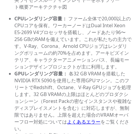
央ライセンスルーティングレイヤーを示すフリー
ト概要アーキテクチャ図
CPUレンダリング容量：
ファーム全体で20,000以上の
CPUコアを保有。ワーカーノードはDual Intel Xeon
E5-2699 V4プロセッサを搭載し、ノードあたり96〜
256 GBのRAMを備えています。これが私たちの主力で
す。V-Ray、Corona、Arnold CPUジョブはレンダリ
ングボリュームの約70%を占めます。アーキビズイン
テリア、キャラクターアニメーションパス、長編モー
ションデザインプロジェクトが主に利用します。
GPUレンダリング容量：
各32 GB VRAMを搭載した
NVIDIA RTX 5090を使用した専用GPUマシン。このフ
リートでRedshift、Octane、V-Ray GPUジョブを処理
します。32 GB VRAMの上限はほとんどのプロダクシ
ョンシーン（Forest Packの密なインスタンスや複雑な
ディスプレイスメントを含む）に対応しますが、無制
限ではありません。上限を超えた場合のVRAMオーバ
ーフロー対処については
よくあるエラー
をご覧くださ
い。