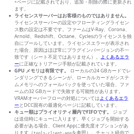
ページに記載されており、追加・削除の際に更新され
*
ます。
ライセンスサーバーはお客様のものではありません。
ライセンスサーバーの設定やフローティングライセン
ス数の設定は不要です。ファームはV-Ray、Corona、
Arnold、Redshift、Octane、Cyclesのライセンスを独
自にプールしています。ライセンスエラーが表示され
た場合、原因はほぼ常にプラグインバージョンの不一
致です（シート不足ではありません）。
よくあるエラ
ー
に正確なトリアージ手順が記載されています。
GPU メモリは有限です。
ローカルの24 GBカードでレ
ンダリングできるシーンが、ローカルカードがシステ
ムメモリへのフォールバックを使っていた場合、ファ
ームの32 GBカードで失敗する可能性があります。
VRAMオーバーフローの対処については
よくあるエラ
ー
とDCC固有の最適化ページに記載しています。
キュー順はプライオリティ層内でFIFOです。
ジョブ
は送信時にキューに入ります。早くジョブを開始する
必要がある場合、Client Appに優先度オプションがあ
ります（
を参照）。チャット経由で
tools-client-app