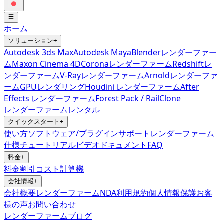
ホーム
ソリューション
+
Autodesk 3ds Max
Autodesk Maya
Blenderレンダーファー
ム
Maxon Cinema 4D
Coronaレンダーファーム
Redshiftレ
ンダーファーム
V-Rayレンダーファーム
Arnoldレンダーファ
ーム
GPUレンダリング
Houdini レンダーファーム
After
Effects レンダーファーム
Forest Pack / RailClone
レンダーファームレンタル
クイックスタート
+
使い方
ソフトウェア/プラグインサポート
レンダーファーム
仕様
チュートリアルビデオ
ドキュメント
FAQ
料金
+
料金
割引
コスト計算機
会社情報
+
会社概要
レンダーファームNDA
利用規約
個人情報保護
お客
様の声
お問い合わせ
レンダーファームブログ