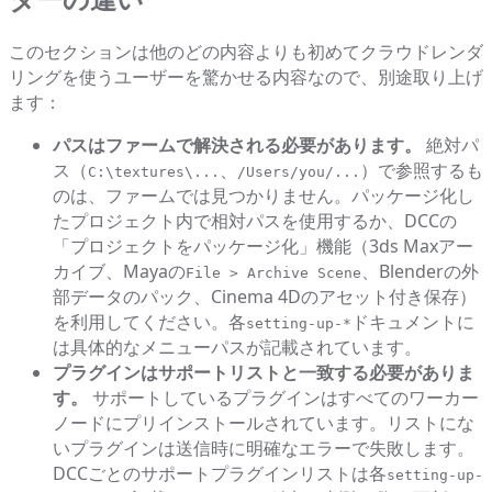
このセクションは他のどの内容よりも初めてクラウドレンダ
リングを使うユーザーを驚かせる内容なので、別途取り上げ
ます：
パスはファームで解決される必要があります。
絶対パ
ス（
、
）で参照するも
C:\textures\...
/Users/you/...
のは、ファームでは見つかりません。パッケージ化し
たプロジェクト内で相対パスを使用するか、DCCの
「プロジェクトをパッケージ化」機能（3ds Maxアー
カイブ、Mayaの
、Blenderの外
File > Archive Scene
部データのパック、Cinema 4Dのアセット付き保存）
を利用してください。各
ドキュメントに
setting-up-*
は具体的なメニューパスが記載されています。
プラグインはサポートリストと一致する必要がありま
す。
サポートしているプラグインはすべてのワーカー
ノードにプリインストールされています。リストにな
いプラグインは送信時に明確なエラーで失敗します。
DCCごとのサポートプラグインリストは各
setting-up-