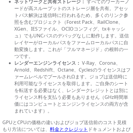
ネットワークと共有ストレージ：
すべてのワーカーノ
ードが高スループットのストレージ層を共有。アセッ
トパス解決は送信時に行われるため、多くのリンク参
照を含むプロジェクト（Forest Pack、RailClone、
XGen、IESファイル、OCIOコンフィグ、txキャッシ
ュ）でもUNCパスのデバッグなしに動作します。送信
レイヤーがローカルパスをファームローカルパスに自
動変換します。これが「フルマネージド」の根幹の一
つです。
レンダーエンジンライセンス：
V-Ray、Corona、
Arnold、Redshift、Octane、Cyclesのライセンスはフ
ァームレベルでプールされΩます。ジョブは送信時に
利用可能なライセンスを取得します。ご自身のシート
を転送する必要はなく、レンダークレジットとは別に
ライセンス料を支払う必要もありません（GHz時間単
価にはコンピュートとエンジンライセンスの両方が含
まれています）。
GPUとCPUの価格の違いおよびジョブ送信前のコスト見積
もり方法については、
料金とクレジット
ドキュメントおよび