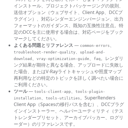
インストール、プロジェクトパッケージングの規則、
送信オプション（ウェブサイト、Client App、DCCプ
ラグイン）、対応レンダーエンジンバージョン、出力
フォーマットのガイダンス、既知の互換性注意点。特
定のDCCを主に使用する場合は、対応ページをブック
マークしてください。
よくある問題とリファレンス
—
、
common-errors
、
troubleshoot-render-quality
upload-and-
、
、
。レンダリ
download
vray-optimization-guide
faq
ング結果が期待と異なる場合、アップロードに失敗し
た場合、またはV-Rayライトキャッシュや照度マップ
再利用などの特定のトピックを詳しく調べたい場合に
ご利用ください。
ツール
—
、
tools-client-app
tools-plugin-
、
。SuperRenders
installation
tools-utilities
Client App（Spacesの移行パスを含む）、DCCプラグ
インインストーラー、ヘルパーユーティリティ（テス
トレンダープリセット、アーカイブパッカー、ログリ
ーダー）のリファレンスです。