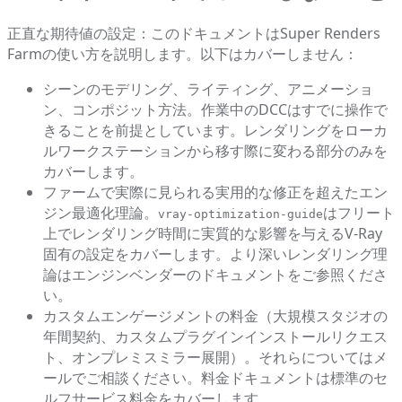
正直な期待値の設定：このドキュメントはSuper Renders
Farmの使い方を説明します。以下はカバーしません：
シーンのモデリング、ライティング、アニメーショ
ン、コンポジット方法。作業中のDCCはすでに操作で
きることを前提としています。レンダリングをローカ
ルワークステーションから移す際に変わる部分のみを
カバーします。
ファームで実際に見られる実用的な修正を超えたエン
ジン最適化理論。
はフリート
vray-optimization-guide
上でレンダリング時間に実質的な影響を与えるV-Ray
固有の設定をカバーします。より深いレンダリング理
論はエンジンベンダーのドキュメントをご参照くださ
い。
カスタムエンゲージメントの料金（大規模スタジオの
年間契約、カスタムプラグインインストールリクエス
ト、オンプレミスミラー展開）。それらについてはメ
ールでご相談ください。料金ドキュメントは標準のセ
ルフサービス料金をカバーします。