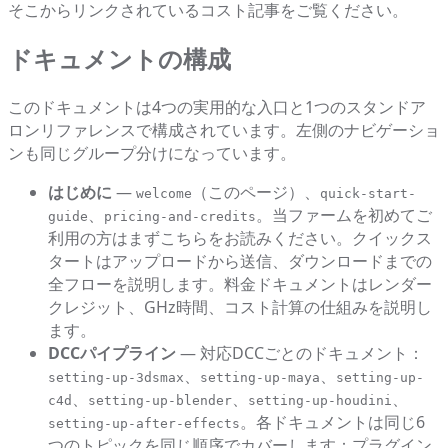
そこからリンクされているコスト記事をご覧ください。
ドキュメントの構成
このドキュメントは4つの実用的な入口と1つのスタンドア
ロンリファレンスで構成されています。左側のナビゲーショ
ンも同じグループ分けになっています。
はじめに
—
（このページ）、
welcome
quick-start-
、
。当ファームを初めてご
guide
pricing-and-credits
利用の方はまずこちらをお読みください。クイックス
タートはアップロードから送信、ダウンロードまでの
全フローを説明します。料金ドキュメントはレンダー
クレジット、GHz時間、コスト計算の仕組みを説明し
ます。
DCCパイプライン
— 対応DCCごとのドキュメント：
、
、
setting-up-3dsmax
setting-up-maya
setting-up-
、
、
、
c4d
setting-up-blender
setting-up-houdini
。各ドキュメントは同じ6
setting-up-after-effects
つのトピックを同じ順序でカバーします：プラグイン