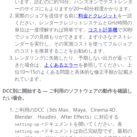
います。読むのに約10分、ハンズオンでテストレンダ
ーのサイズにもよりますが20〜40分程度かかります。
実際のジョブを送信する前に
料金とクレジット
を一読
ください。レンダークレジットシステムとGHz時間の
単位は一度理解すれば簡単です。
コスト計算機
で30秒
でジョブの見積もりができます。まず小さなテストレ
ンダーを実行し、その実測コストを使ってフルジョブ
のコストを推算することをお勧めします。
レンダリングに失敗したり、予期しない出力が返って
きた場合は、
よくあるエラー
を参照してください。上
位10〜15のよくある問題と具体的な修正手順が記載さ
れています。
DCC別に開始する — ご利用のソフトウェアの動作を確認し
たい場合。
ご利用のDCC（3ds Max、Maya、Cinema 4D、
Blender、Houdini、After Effects）に対応する
ドキュメントを開いてください。各
setting-up-*
ドキュメントは自己完結型です。最初の
setting-up-*