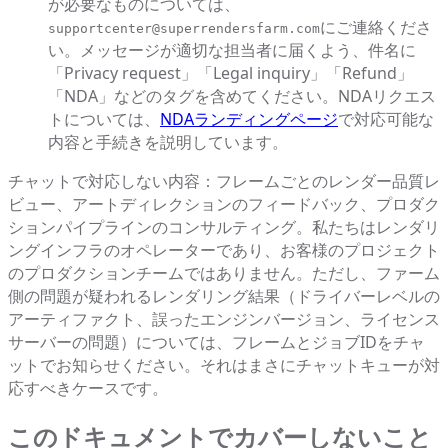
が必要なものについては、
にご連絡くださ
supportcenter@superrendersfarm.com
い。メッセージが適切な担当者に届くよう、件名に
「Privacy request」「Legal inquiry」「Refund」
「NDA」などのタグを含めてください。NDAリクエス
トについては、
NDAランディングページ
で対応可能な
内容と手続きを説明しています。
チャットで対応しない内容：フレームごとのレンダー品質レ
ビュー、アートディレクションのフィードバック、プロダク
ションパイプラインのコンサルティング。私たちはレンダリ
ングインフラのオペレーターであり、お客様のプロジェクト
のプロダクションチームではありません。ただし、ファーム
側の問題が疑われるレンダリング結果（ドライバーレベルの
アーティファクト、誤ったエンジンバージョン、ライセンス
サーバーの問題）については、フレームとジョブIDをチャ
ットでお知らせください。それはまさにチャットキューが対
応すべきケースです。
このドキュメントでカバーしないこと