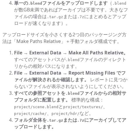
単一の
ファイルをアップロードします
（
.blend
.blend
が数GB未満であればアーカイブは不要です。大きなフ
ァイルの場合は
または
にまとめるとアップ
.tar.gz
.7z
ロードが速くなります）。
アップロードサイズを小さくする2つ目のパッケージング方
法は「Make Paths Relative」＋手動フォルダ構成です。
File → External Data → Make All Paths Relative。
すべてのアセットパスが
ファイルのディレクト
.blend
リからの相対パスになります。
File → External Data → Report Missing Files でフ
ァイルが解決されるか確認します。
レポートに見つか
らないファイルが表示されないようにしてください。
すべての参照アセットを
ファイルからの相対サ
.blend
ブフォルダに配置します。
標準的な構成：
と
、
project/scene.blend
project/textures/
、
など。
project/cache/
project/hdr/
フォルダ全体を
または
にアーカイブしてア
.tar.gz
.7z
ップロードします。