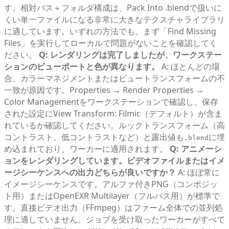
す。相対パス＋フォルダ構成は、Pack Into .blendで扱いに
くい単一ファイルになる非常に大きなテクスチャライブラリ
に適しています。いずれの方法でも、まず「Find Missing
Files」を実行してローカルで問題がないことを確認してく
ださい。
Q: レンダリングは完了しましたが、ワークステー
ションのビューポートと色が異なります。
A: ほとんどの場
合、カラーマネジメントまたはビュートランスフォームの不
一致が原因です。Properties → Render Properties →
Color Managementをワークステーションで確認し、保存
された設定にView Transform: Filmic（デフォルト）が含ま
れているか確認してください。ルックトランスフォーム（高
コントラスト、低コントラストなど）と露出値も
に埋
.blend
め込まれており、ワーカーに適用されます。
Q: アニメーシ
ョンをレンダリングしています。ビデオファイルまたはイメ
ージシーケンスへの出力どちらが良いですか？
A: ほぼ常に
イメージシーケンスです。アルファ付きPNG（コンポジッ
ト用）またはOpenEXR Multilayer（フルパス用）が標準で
す。直接ビデオ出力（FFmpeg）はファーム全体での並列処
理に適していません。ジョブを受け取ったワーカーがすべて