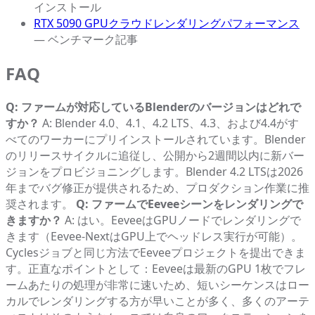
インストール
RTX 5090 GPUクラウドレンダリングパフォーマンス
— ベンチマーク記事
FAQ
Q: ファームが対応しているBlenderのバージョンはどれで
すか？
A: Blender 4.0、4.1、4.2 LTS、4.3、および4.4がす
べてのワーカーにプリインストールされています。Blender
のリリースサイクルに追従し、公開から2週間以内に新バー
ジョンをプロビジョニングします。Blender 4.2 LTSは2026
年までバグ修正が提供されるため、プロダクション作業に推
奨されます。
Q: ファームでEeveeシーンをレンダリングで
きますか？
A: はい。EeveeはGPUノードでレンダリングで
きます（Eevee-NextはGPU上でヘッドレス実行が可能）。
Cyclesジョブと同じ方法でEeveeプロジェクトを提出できま
す。正直なポイントとして：Eeveeは最新のGPU 1枚でフレ
ームあたりの処理が非常に速いため、短いシーケンスはロー
カルでレンダリングする方が早いことが多く、多くのアーテ