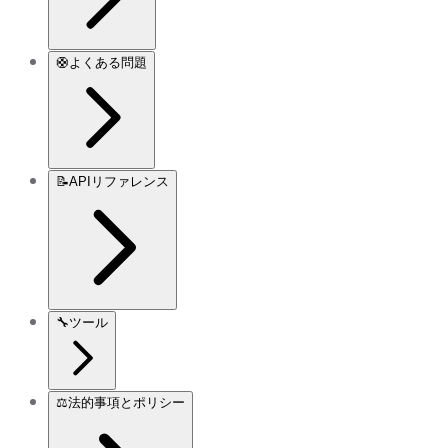
🛟
よくある問題
📝
APIリファレンス
🔧
ツール
⚖️
法的事項とポリシー