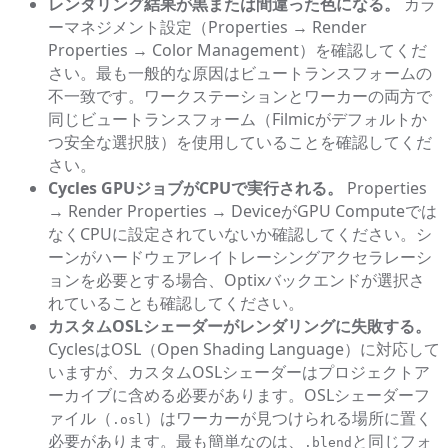
レンダリング結果が黒または間違った色になる。
カラ
ーマネジメント設定（Properties → Render
Properties → Color Management）を確認してくだ
さい。最も一般的な原因はビュートランスフォームの
不一致です。ワークステーションとワーカーの両方で
同じビュートランスフォーム（Filmicがデフォルトか
つ安全な選択肢）を使用していることを確認してくだ
さい。
Cycles GPUジョブがCPUで実行される。
Properties
→ Render Properties → DeviceがGPU Computeでは
なくCPUに設定されていないか確認してください。シ
ーンがハードウェアレイトレーシングアクセラレーシ
ョンを必要とする場合、Optixバックエンドが選択さ
れていることも確認してください。
カスタムOSLシェーダーがレンダリングに失敗する。
CyclesはOSL（Open Shading Language）に対応して
いますが、カスタムOSLシェーダーはプロジェクトア
ーカイブに含める必要があります。OSLシェーダーフ
ァイル（
）はワーカーが見つけられる場所に置く
.osl
必要があります。最も簡単なのは、
と同じフォ
.blend