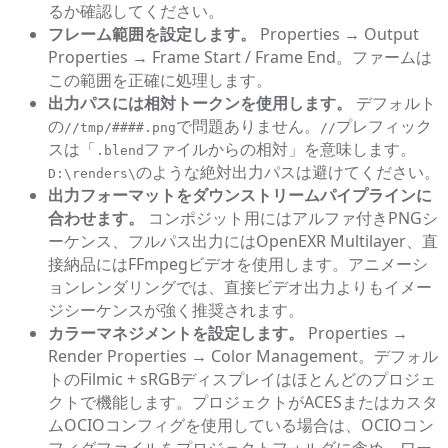
るか確認してください。
フレーム範囲を設定します。
Properties → Output
Properties → Frame Start / Frame End。ファームは
この範囲を正確に処理します。
出力パスには相対トークンを使用します。
デフォルト
の
で問題ありません。
プレフィック
//tmp/####.png
//
スは「
ファイルからの相対」を意味します。
.blend
のような絶対出力パスは避けてください。
D:\renders\
出力フォーマットをダウンストリームパイプラインに
合わせます。
コンポジット用にはアルファ付きPNGシ
ーケンス、フルパス出力にはOpenEXR Multilayer、直
接納品にはFFmpegビデオを使用します。アニメーシ
ョンレンダリングでは、直接ビデオ出力よりもイメー
ジシーケンスが強く推奨されます。
カラーマネジメントを設定します。
Properties →
Render Properties → Color Management。デフォル
トのFilmic + sRGBディスプレイはほとんどのプロジェ
クトで機能します。プロジェクトがACESまたはカスタ
ムOCIOコンフィグを使用している場合は、OCIOコン