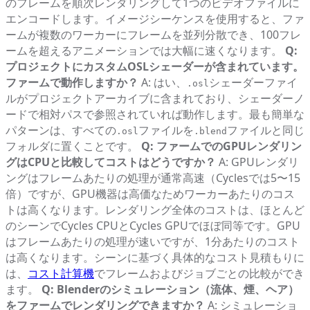
のフレームを順次レンダリングして1つのビデオファイルに
エンコードします。イメージシーケンスを使用すると、ファ
ームが複数のワーカーにフレームを並列分散でき、100フレ
ームを超えるアニメーションでは大幅に速くなります。
Q:
プロジェクトにカスタムOSLシェーダーが含まれています。
ファームで動作しますか？
A: はい、
シェーダーファイ
.osl
ルがプロジェクトアーカイブに含まれており、シェーダーノ
ードで相対パスで参照されていれば動作します。最も簡単な
パターンは、すべての
ファイルを
ファイルと同じ
.osl
.blend
フォルダに置くことです。
Q: ファームでのGPUレンダリン
グはCPUと比較してコストはどうですか？
A: GPUレンダリ
ングはフレームあたりの処理が通常高速（Cyclesでは5〜15
倍）ですが、GPU機器は高価なためワーカーあたりのコス
トは高くなります。レンダリング全体のコストは、ほとんど
のシーンでCycles CPUとCycles GPUでほぼ同等です。GPU
はフレームあたりの処理が速いですが、1分あたりのコスト
は高くなります。シーンに基づく具体的なコスト見積もりに
は、
コスト計算機
でフレームおよびジョブごとの比較ができ
ます。
Q: Blenderのシミュレーション（流体、煙、ヘア）
をファームでレンダリングできますか？
A: シミュレーショ