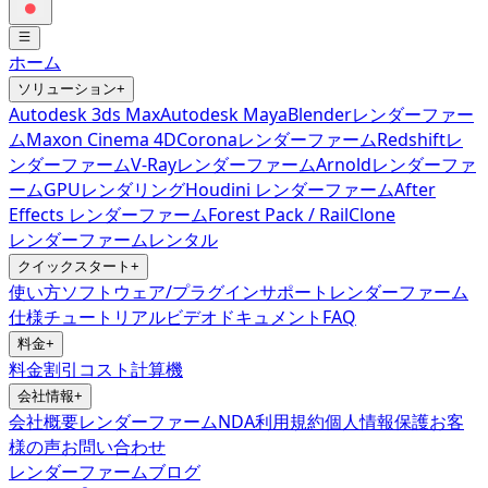
ホーム
ソリューション
+
Autodesk 3ds Max
Autodesk Maya
Blenderレンダーファー
ム
Maxon Cinema 4D
Coronaレンダーファーム
Redshiftレ
ンダーファーム
V-Rayレンダーファーム
Arnoldレンダーファ
ーム
GPUレンダリング
Houdini レンダーファーム
After
Effects レンダーファーム
Forest Pack / RailClone
レンダーファームレンタル
クイックスタート
+
使い方
ソフトウェア/プラグインサポート
レンダーファーム
仕様
チュートリアルビデオ
ドキュメント
FAQ
料金
+
料金
割引
コスト計算機
会社情報
+
会社概要
レンダーファームNDA
利用規約
個人情報保護
お客
様の声
お問い合わせ
レンダーファームブログ