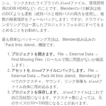
シュ、リンクされたライブラリの
ファイル、環境照明
.blend
用のEXR HDRIなど）のことです。Blenderのパス解決は他
のDCCよりも柔軟（絶対パスと相対パスの両方を使用し、複
数の検索場所をフォールバックします）ですが、クラウドレ
ンダリングでは一貫したプロジェクトフォルダにすべてをま
とめることをお勧めします。
最も簡単なパッケージング方法は、Blender組み込みの
「Pack Into .blend」機能です。
プロジェクトを開きます。
File → External Data →
Find Missing Files（ローカルで既に問題がないか確認
します）。
アセットを
ファイルにパックします。
File →
.blend
External Data → Pack All Into .blend。Blenderはす
べてのテクスチャ、サウンド、リンク画像を
フ
.blend
ァイル自体に埋め込みます。
プロジェクトを保存します。
ファイルはこれで
.blend
自己完結型になります。テクスチャ数によっては、元
のサイズの10〜100倍になることがあります。