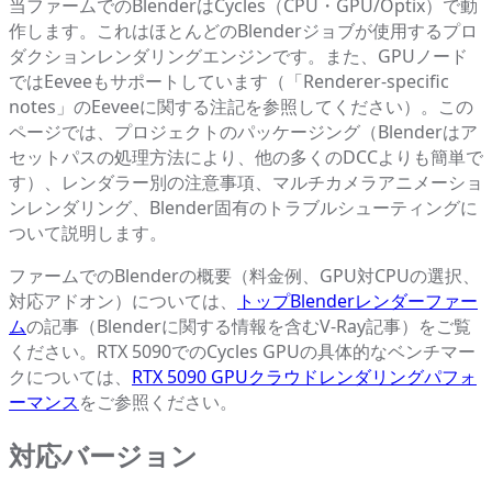
当ファームでのBlenderはCycles（CPU・GPU/Optix）で動
作します。これはほとんどのBlenderジョブが使用するプロ
ダクションレンダリングエンジンです。また、GPUノード
ではEeveeもサポートしています（「Renderer-specific
notes」のEeveeに関する注記を参照してください）。この
ページでは、プロジェクトのパッケージング（Blenderはア
セットパスの処理方法により、他の多くのDCCよりも簡単で
す）、レンダラー別の注意事項、マルチカメラアニメーショ
ンレンダリング、Blender固有のトラブルシューティングに
ついて説明します。
ファームでのBlenderの概要（料金例、GPU対CPUの選択、
対応アドオン）については、
トップBlenderレンダーファー
ム
の記事（Blenderに関する情報を含むV-Ray記事）をご覧
ください。RTX 5090でのCycles GPUの具体的なベンチマー
クについては、
RTX 5090 GPUクラウドレンダリングパフォ
ーマンス
をご参照ください。
対応バージョン