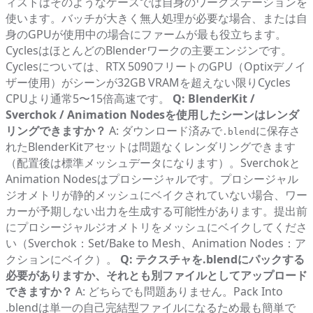
ィストはそのようなケースでは自身のワークステーションを
使います。バッチが大きく無人処理が必要な場合、または自
身のGPUが使用中の場合にファームが最も役立ちます。
CyclesはほとんどのBlenderワークの主要エンジンです。
Cyclesについては、RTX 5090フリートのGPU（Optixデノイ
ザー使用）がシーンが32GB VRAMを超えない限りCycles
CPUより通常5〜15倍高速です。
Q: BlenderKit /
Sverchok / Animation Nodesを使用したシーンはレンダ
リングできますか？
A: ダウンロード済みで
に保存さ
.blend
れたBlenderKitアセットは問題なくレンダリングできます
（配置後は標準メッシュデータになります）。Sverchokと
Animation Nodesはプロシージャルです。プロシージャル
ジオメトリが静的メッシュにベイクされていない場合、ワー
カーが予期しない出力を生成する可能性があります。提出前
にプロシージャルジオメトリをメッシュにベイクしてくださ
い（Sverchok：Set/Bake to Mesh、Animation Nodes：ア
クションにベイク）。
Q: テクスチャを.blendにパックする
必要がありますか、それとも別ファイルとしてアップロード
できますか？
A: どちらでも問題ありません。Pack Into
.blendは単一の自己完結型ファイルになるため最も簡単で