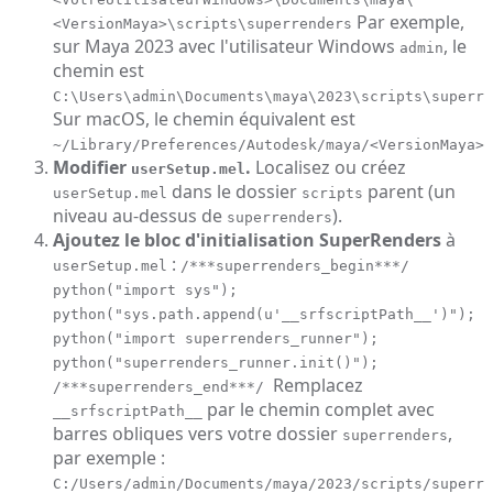
Par exemple,
<VersionMaya>\scripts\superrenders
sur Maya 2023 avec l'utilisateur Windows
, le
admin
chemin est
C:\Users\admin\Documents\maya\2023\scripts\superre
Sur macOS, le chemin équivalent est
~/Library/Preferences/Autodesk/maya/<VersionMaya>/
Modifier
.
Localisez ou créez
userSetup.mel
dans le dossier
parent (un
userSetup.mel
scripts
niveau au-dessus de
).
superrenders
Ajoutez le bloc d'initialisation SuperRenders
à
:
userSetup.mel
/***superrenders_begin***/
python("import sys");
python("sys.path.append(u'__srfscriptPath__')");
python("import superrenders_runner");
python("superrenders_runner.init()");
Remplacez
/***superrenders_end***/
par le chemin complet avec
__srfscriptPath__
barres obliques vers votre dossier
,
superrenders
par exemple :
C:/Users/admin/Documents/maya/2023/scripts/superre