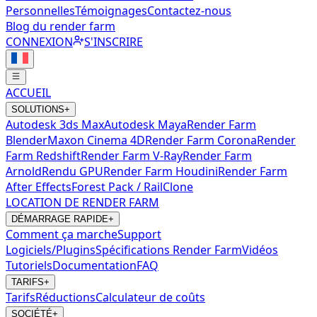
Personnelles
Témoignages
Contactez-nous
Blog du render farm
CONNEXION
S'INSCRIRE
ACCUEIL
SOLUTIONS
+
Autodesk 3ds Max
Autodesk Maya
Render Farm
Blender
Maxon Cinema 4D
Render Farm Corona
Render
Farm Redshift
Render Farm V-Ray
Render Farm
Arnold
Rendu GPU
Render Farm Houdini
Render Farm
After Effects
Forest Pack / RailClone
LOCATION DE RENDER FARM
DÉMARRAGE RAPIDE
+
Comment ça marche
Support
Logiciels/Plugins
Spécifications Render Farm
Vidéos
Tutoriels
Documentation
FAQ
TARIFS
+
Tarifs
Réductions
Calculateur de coûts
SOCIÉTÉ
+