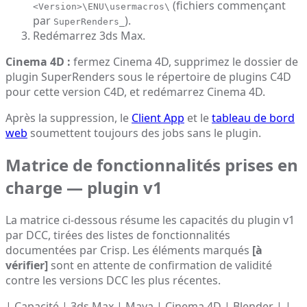
(fichiers commençant
<Version>\ENU\usermacros\
par
).
SuperRenders_
Redémarrez 3ds Max.
Cinema 4D :
fermez Cinema 4D, supprimez le dossier de
plugin SuperRenders sous le répertoire de plugins C4D
pour cette version C4D, et redémarrez Cinema 4D.
Après la suppression, le
Client App
et le
tableau de bord
web
soumettent toujours des jobs sans le plugin.
Matrice de fonctionnalités prises en
charge — plugin v1
La matrice ci-dessous résume les capacités du plugin v1
par DCC, tirées des listes de fonctionnalités
documentées par Crisp. Les éléments marqués
[à
vérifier]
sont en attente de confirmation de validité
contre les versions DCC les plus récentes.
| Capacité | 3ds Max | Maya | Cinema 4D | Blender | |---