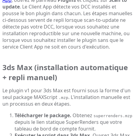
App
, ouvrez le panneau
Plugins
et cliquez sur
Scan to
update
. Le Client App détecte vos DCC installés et
pousse le bon plugin dans chacun. Les étapes manuelles
ci-dessous servent de repli lorsque scan-to-update ne
détecte pas votre DCC, lorsque vous souhaitez une
installation reproductible sur une nouvelle machine, ou
lorsque vous souhaitez installer le plugin sans que le
service Client App ne soit en cours d'exécution.
3ds Max (installation automatique
+ repli manuel)
Le plugin v1 pour 3ds Max est fourni sous la forme d'un
seul package MAXScript
. L'installation manuelle est
.mzp
un processus en deux étapes.
Télécharger le package.
Obtenez
superrenders.mzp
depuis le lien statique SuperRenders que votre
tableau de bord de compte fournit.
Exécuter le script dans 3ds Max.
Ouvrez 3ds Max,