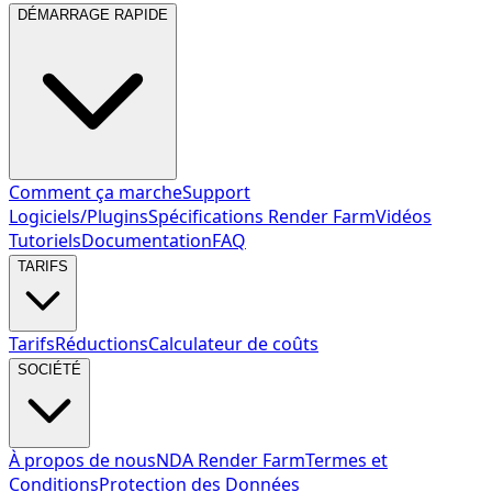
DÉMARRAGE RAPIDE
Comment ça marche
Support
Logiciels/Plugins
Spécifications Render Farm
Vidéos
Tutoriels
Documentation
FAQ
TARIFS
Tarifs
Réductions
Calculateur de coûts
SOCIÉTÉ
À propos de nous
NDA Render Farm
Termes et
Conditions
Protection des Données