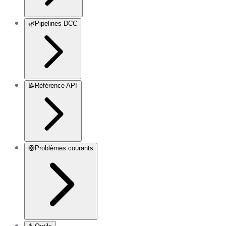
🌿
Pipelines DCC
📝
Référence API
🛟
Problèmes courants