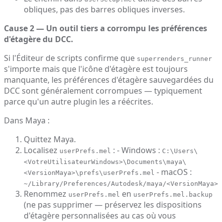
obliques, pas des barres obliques inverses.
Cause 2 — Un outil tiers a corrompu les préférences
d'étagère du DCC.
Si l'Éditeur de scripts confirme que
superrenders_runner
s'importe mais que l'icône d'étagère est toujours
manquante, les préférences d'étagère sauvegardées du
DCC sont généralement corrompues — typiquement
parce qu'un autre plugin les a réécrites.
Dans Maya :
Quittez Maya.
Localisez
: - Windows :
userPrefs.mel
C:\Users\
<VotreUtilisateurWindows>\Documents\maya\
- macOS :
<VersionMaya>\prefs\userPrefs.mel
~/Library/Preferences/Autodesk/maya/<VersionMaya>/
Renommez
en
userPrefs.mel
userPrefs.mel.backup
(ne pas supprimer — préservez les dispositions
d'étagère personnalisées au cas où vous