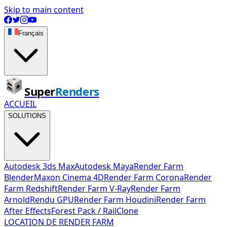
Skip to main content
Français
Super
Renders
ACCUEIL
SOLUTIONS
Autodesk 3ds Max
Autodesk Maya
Render Farm
Blender
Maxon Cinema 4D
Render Farm Corona
Render
Farm Redshift
Render Farm V-Ray
Render Farm
Arnold
Rendu GPU
Render Farm Houdini
Render Farm
After Effects
Forest Pack / RailClone
LOCATION DE RENDER FARM