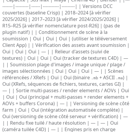
-------|---------|------|-----------|---------| | Versions DCC
couvertes (baseline Crisp) | 2018–2024 [à vérifier
2025/2026] | 2017–2023 [à vérifier 2024/2025/2026] |
R15–R25 [à vérifier nomenclature post-R26] | (pas de
plugin natif) | | Conditionnement de scène à la
soumission | Oui | Oui | Oui | (utiliser le téléversement
Client App) | | Vérification des assets avant soumission |
Oui | Oui | Oui | — | | Relieur d'assets (suivi de
textures) | Oui | Oui | Oui (tracker de textures C4D) | —
| | Soumission plage d'images / image unique / plage /
images sélectionnées | Oui | Oui | Oui | — | | Scènes
référencées / XRefs | Oui | Oui (binaire
+ ASCII
) |
.mb
.ma
Oui (XRefs, séquences de fichiers, textures, cartes GI) |
— | | Sortie multi-passes / render elements / AOVs | Oui
| Oui | Oui (principal + multi-passes + render elements +
AOVs + buffers Corona) | — | | Versioning de scène côté
farm | Oui | Oui (intégration automatisée complète) |
Oui (versioning de scène côté serveur + vérification) | —
| | Rendu fixe tuilé / haute résolution | — | — | Oui
(caméra tuilée C4D) | — | | Engines pris en charge