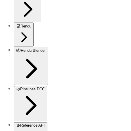
💻
Rendu
📦
Rendu Blender
🌿
Pipelines DCC
📝
Référence API