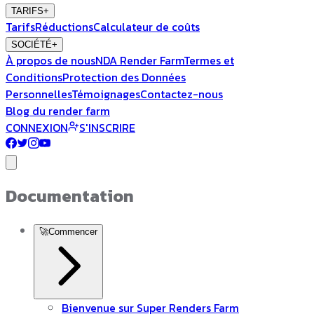
TARIFS
+
Tarifs
Réductions
Calculateur de coûts
SOCIÉTÉ
+
À propos de nous
NDA Render Farm
Termes et
Conditions
Protection des Données
Personnelles
Témoignages
Contactez-nous
Blog du render farm
CONNEXION
S'INSCRIRE
Documentation
🚀
Commencer
Bienvenue sur Super Renders Farm