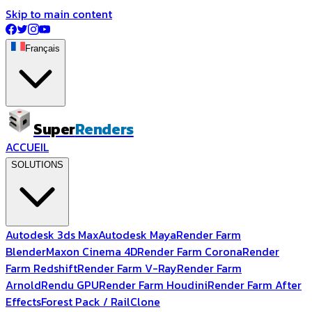
Skip to main content
Français
Super
Renders
ACCUEIL
SOLUTIONS
Autodesk 3ds Max
Autodesk Maya
Render Farm
Blender
Maxon Cinema 4D
Render Farm Corona
Render
Farm Redshift
Render Farm V-Ray
Render Farm
Arnold
Rendu GPU
Render Farm Houdini
Render Farm After
Effects
Forest Pack / RailClone