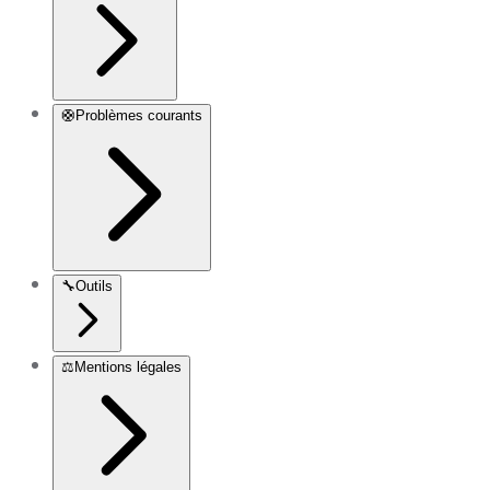
🛟
Problèmes courants
🔧
Outils
⚖️
Mentions légales