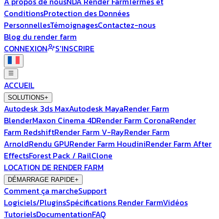
À propos de nous
NDA Render Farm
Termes et
Conditions
Protection des Données
Personnelles
Témoignages
Contactez-nous
Blog du render farm
CONNEXION
S'INSCRIRE
ACCUEIL
SOLUTIONS
+
Autodesk 3ds Max
Autodesk Maya
Render Farm
Blender
Maxon Cinema 4D
Render Farm Corona
Render
Farm Redshift
Render Farm V-Ray
Render Farm
Arnold
Rendu GPU
Render Farm Houdini
Render Farm After
Effects
Forest Pack / RailClone
LOCATION DE RENDER FARM
DÉMARRAGE RAPIDE
+
Comment ça marche
Support
Logiciels/Plugins
Spécifications Render Farm
Vidéos
Tutoriels
Documentation
FAQ