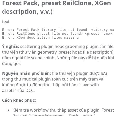
Forest Pack, preset RailClone, XGen
description, v.v.)
text
Error: Forest Pack library file not found: <library-nam
Error: RailClone preset file not found: <preset-name>.r
Error: XGen description files missing
Ý nghĩa:
scattering plugin hoặc grooming plugin cần file
thư viện (thư viện geometry, preset hoặc file description)
nằm ngoài file scene chính. Những file này dễ bị quên khi
đóng gói.
Nguyên nhân phổ biến:
file thư viện plugin được lưu
trong thư mục cài plugin toàn cục trên máy trạm và
không được tự động thu thập bởi hàm "save with
assets" của DCC.
Cách khắc phục:
Kiểm tra workflow thu thập asset của plugin: Forest
Pack có "Library Manager → Pack Library",