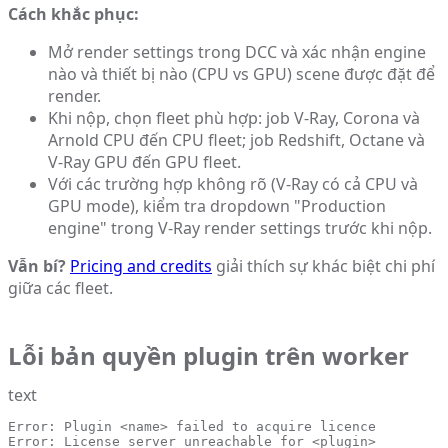
Cách khắc phục:
Mở render settings trong DCC và xác nhận engine
nào và thiết bị nào (CPU vs GPU) scene được đặt để
render.
Khi nộp, chọn fleet phù hợp: job V-Ray, Corona và
Arnold CPU đến CPU fleet; job Redshift, Octane và
V-Ray GPU đến GPU fleet.
Với các trường hợp không rõ (V-Ray có cả CPU và
GPU mode), kiểm tra dropdown "Production
engine" trong V-Ray render settings trước khi nộp.
Vẫn bí?
Pricing and credits
giải thích sự khác biệt chi phí
giữa các fleet.
Lỗi bản quyền plugin trên worker
text
Error: Plugin <name> failed to acquire licence

Error: License server unreachable for <plugin>