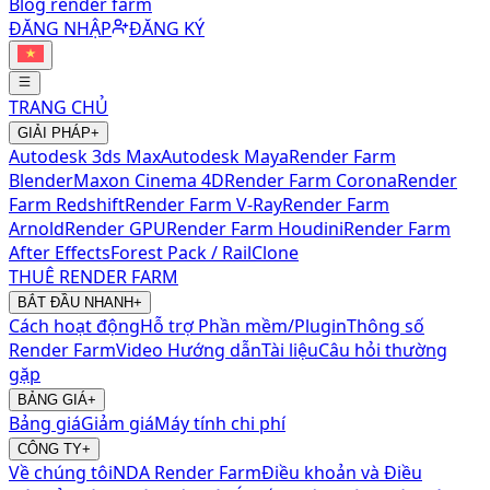
Blog render farm
ĐĂNG NHẬP
ĐĂNG KÝ
TRANG CHỦ
GIẢI PHÁP
+
Autodesk 3ds Max
Autodesk Maya
Render Farm
Blender
Maxon Cinema 4D
Render Farm Corona
Render
Farm Redshift
Render Farm V-Ray
Render Farm
Arnold
Render GPU
Render Farm Houdini
Render Farm
After Effects
Forest Pack / RailClone
THUÊ RENDER FARM
BẮT ĐẦU NHANH
+
Cách hoạt động
Hỗ trợ Phần mềm/Plugin
Thông số
Render Farm
Video Hướng dẫn
Tài liệu
Câu hỏi thường
gặp
BẢNG GIÁ
+
Bảng giá
Giảm giá
Máy tính chi phí
CÔNG TY
+
Về chúng tôi
NDA Render Farm
Điều khoản và Điều