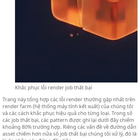
Khắc phục lỗi render job thất bại
Trang này tổng hợp các lỗi render thường gặp nhất trên
render farm (hệ thống máy tính kết xuất) của chúng tôi
và các cách khắc phục hiệu quả cho từng loại. Trong số
các job thất bại, các pattern được ghi lại dưới đây chiếm
khoảng 80% trường hợp. Riêng các vấn đề về đường dẫn
asset chiếm hơn nửa số job thất bại chúng tôi xử lý, đó là