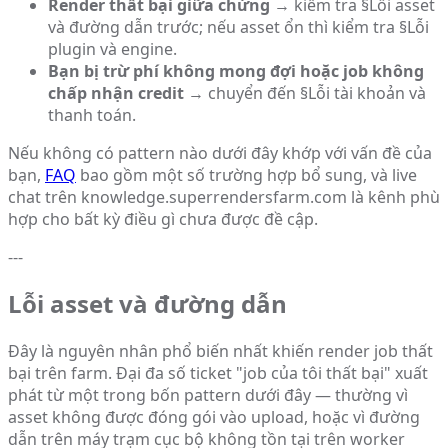
Render thất bại giữa chừng
→ kiểm tra §Lỗi asset
và đường dẫn trước; nếu asset ổn thì kiểm tra §Lỗi
plugin và engine.
Bạn bị trừ phí không mong đợi hoặc job không
chấp nhận credit
→ chuyển đến §Lỗi tài khoản và
thanh toán.
Nếu không có pattern nào dưới đây khớp với vấn đề của
bạn,
FAQ
bao gồm một số trường hợp bổ sung, và live
chat trên knowledge.superrendersfarm.com là kênh phù
hợp cho bất kỳ điều gì chưa được đề cập.
---
Lỗi asset và đường dẫn
Đây là nguyên nhân phổ biến nhất khiến render job thất
bại trên farm. Đại đa số ticket "job của tôi thất bại" xuất
phát từ một trong bốn pattern dưới đây — thường vì
asset không được đóng gói vào upload, hoặc vì đường
dẫn trên máy trạm cục bộ không tồn tại trên worker