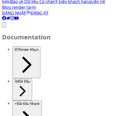
kiện
Bảo vệ Dữ liệu Cá nhân
Ý kiến khách hàng
Liên hệ
Blog render farm
ĐĂNG NHẬP
ĐĂNG KÝ
Documentation
📦
Render Maya
🚀
Bắt Đầu
⚡
Bắt Đầu Nhanh