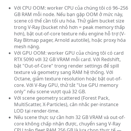
Với CPU OOM: worker CPU của chúng tôi có 96–256
GB RAM mỗi node. Nếu bạn gặp OOM ở mức này,
scene có thể cần tối ưu hóa. Thử giảm bucket size
trong V-Ray (bucket nhỏ hơn = peak memory thấp
hơn), bật out-of-core texture nếu engine hỗ trợ (V-
Ray Bitmap pager, Arnold autotile), hoặc proxy hóa
mesh nặng.
Với GPU OOM: worker GPU của chúng tôi có card
RTX 5090 với 32 GB VRAM mỗi card. Với Redshift,
bật "Out-of-Core" trong render settings để spill
texture và geometry sang RAM hệ thống. Với
Octane, giảm texture resolution hoặc bật out-of-
core. Với V-Ray GPU, thử tắt "Use GPU memory
only" nếu scene vượt quá 32 GB.
Với scene geometry scattered (Forest Pack,
MultiScatter, X-Particles), cân nhắc per-instance
LOD tại render-time.
Nếu scene thực sự cần hơn 32 GB VRAM và out-of-
core không chấp nhận được, chuyển sang V-Ray
CPU trên fleet RAM 256 GB là lựa chọn thực tế —