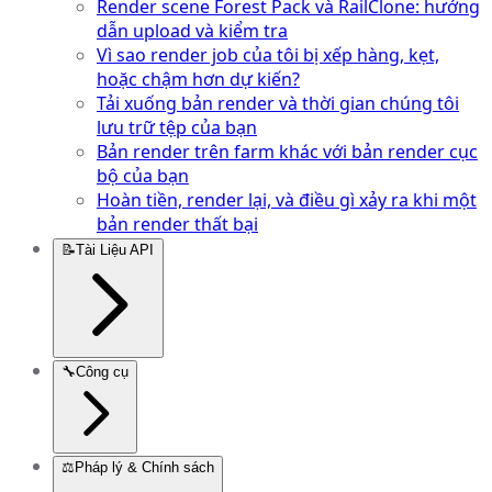
Render scene Forest Pack và RailClone: hướng
dẫn upload và kiểm tra
Vì sao render job của tôi bị xếp hàng, kẹt,
hoặc chậm hơn dự kiến?
Tải xuống bản render và thời gian chúng tôi
lưu trữ tệp của bạn
Bản render trên farm khác với bản render cục
bộ của bạn
Hoàn tiền, render lại, và điều gì xảy ra khi một
bản render thất bại
📝
Tài Liệu API
🔧
Công cụ
⚖️
Pháp lý & Chính sách