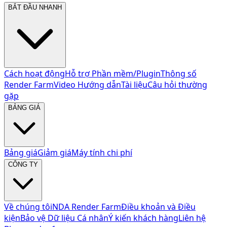
BẮT ĐẦU NHANH
Cách hoạt động
Hỗ trợ Phần mềm/Plugin
Thông số
Render Farm
Video Hướng dẫn
Tài liệu
Câu hỏi thường
gặp
BẢNG GIÁ
Bảng giá
Giảm giá
Máy tính chi phí
CÔNG TY
Về chúng tôi
NDA Render Farm
Điều khoản và Điều
kiện
Bảo vệ Dữ liệu Cá nhân
Ý kiến khách hàng
Liên hệ