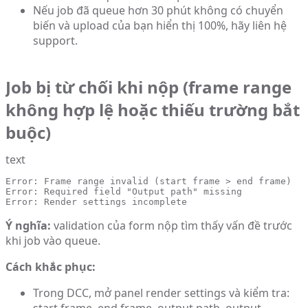
Nếu job đã queue hơn 30 phút không có chuyển
biến và upload của bạn hiển thị 100%, hãy liên hệ
support.
Job bị từ chối khi nộp (frame range
không hợp lệ hoặc thiếu trường bắt
buộc)
text
Error: Frame range invalid (start frame > end frame)

Error: Required field "Output path" missing

Error: Render settings incomplete
Ý nghĩa:
validation của form nộp tìm thấy vấn đề trước
khi job vào queue.
Cách khắc phục:
Trong DCC, mở panel render settings và kiểm tra:
start frame, end frame, output path, output