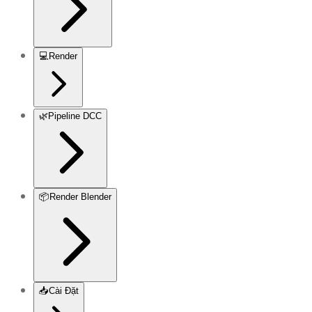
💻
Render
🌿
Pipeline DCC
📦
Render Blender
📥
Cài Đặt