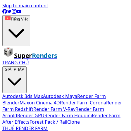
Skip to main content
Tiếng Việt
Super
Renders
TRANG CHỦ
GIẢI PHÁP
Autodesk 3ds Max
Autodesk Maya
Render Farm
Blender
Maxon Cinema 4D
Render Farm Corona
Render
Farm Redshift
Render Farm V-Ray
Render Farm
Arnold
Render GPU
Render Farm Houdini
Render Farm
After Effects
Forest Pack / RailClone
THUÊ RENDER FARM