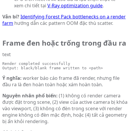
xem chi tiết tại
V-Ray optimization guide
.
Vẫn bí?
Identifying Forest Pack bottlenecks on a render
farm
hướng dẫn các pattern OOM đặc thù scatter.
Frame đen hoặc trống trong đầu ra
text
Render completed successfully

Output: black/blank frame written to <path>
Ý nghĩa:
worker báo cáo frame đã render, nhưng file
đầu ra là đen hoàn toàn hoặc xám hoàn toàn.
Nguyên nhân phổ biến:
(1) không có render camera
được đặt trong scene, (2) view của active camera bị khóa
vào viewport, (3) không có đèn trong scene với render
engine không có đèn mặc định, hoặc (4) tất cả geometry
bị ẩn khỏi rendering.