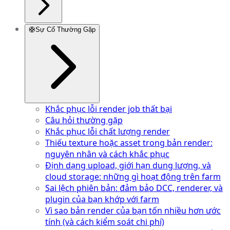
🛟
Sự Cố Thường Gặp
Khắc phục lỗi render job thất bại
Câu hỏi thường gặp
Khắc phục lỗi chất lượng render
Thiếu texture hoặc asset trong bản render:
nguyên nhân và cách khắc phục
Định dạng upload, giới hạn dung lượng, và
cloud storage: những gì hoạt động trên farm
Sai lệch phiên bản: đảm bảo DCC, renderer, và
plugin của bạn khớp với farm
Vì sao bản render của bạn tốn nhiều hơn ước
tính (và cách kiểm soát chi phí)