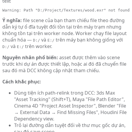
text
Warning: Path "D:/Project/Textures/wood.exr" not found 
Ý nghĩa:
file scene của bạn tham chiếu file theo đường
dẫn ký tự ổ đĩa tuyệt đối tồn tại trên máy trạm nhưng
không tồn tại trên worker node. Worker chạy file layout
chuẩn hóa —
và
trên máy bạn không giống với
D:/
E:/
và
trên worker.
D:/
E:/
Nguyên nhân phổ biến:
asset được thêm vào scene
trước khi dự án được thiết lập, hoặc ai đó đã chuyển file
sau đó mà DCC không cập nhật tham chiếu.
Cách khắc phục:
Dùng tiện ích path-relink trong DCC: 3ds Max
"Asset Tracking" (Shift+T), Maya "File Path Editor",
Cinema 4D "Project Asset Inspector", Blender "File
→ External Data → Find Missing Files", Houdini File
Dependency view.
Trỏ lại đường dẫn tuyệt đối về thư mục gốc dự án,
sau đó save scene.