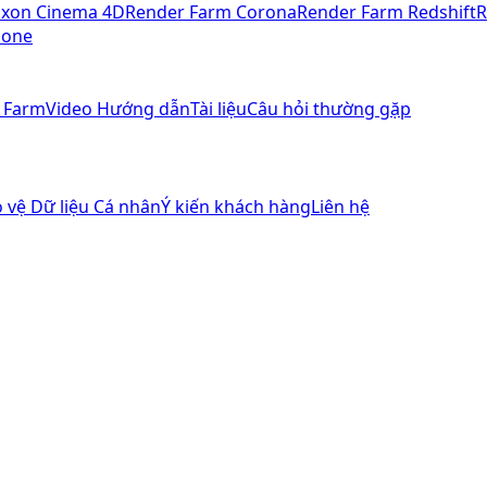
xon Cinema 4D
Render Farm Corona
Render Farm Redshift
R
Clone
 Farm
Video Hướng dẫn
Tài liệu
Câu hỏi thường gặp
 vệ Dữ liệu Cá nhân
Ý kiến khách hàng
Liên hệ