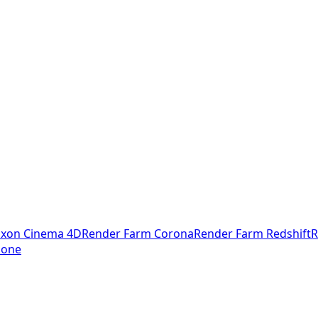
xon Cinema 4D
Render Farm Corona
Render Farm Redshift
R
Clone