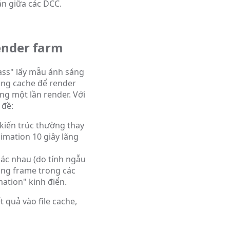
án giữa các DCC.
render farm
pass" lấy mẫu ánh sáng
dùng cache để render
ong một lần render. Với
 đề:
kiến trúc thường thay
nimation 10 giây lãng
ác nhau (do tính ngẫu
sang frame trong các
mation" kinh điển.
t quả vào file cache,