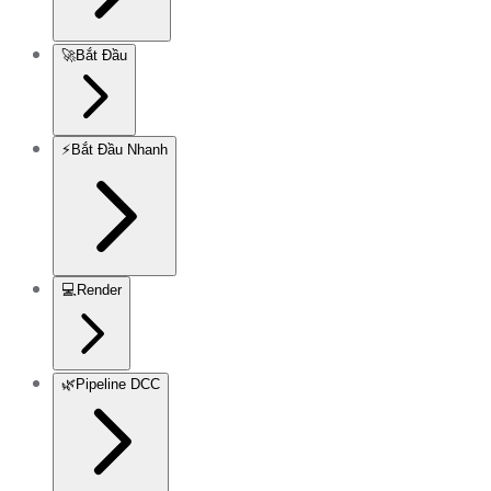
🚀
Bắt Đầu
⚡
Bắt Đầu Nhanh
💻
Render
🌿
Pipeline DCC