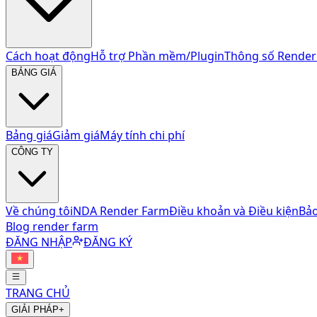
Cách hoạt động
Hỗ trợ Phần mềm/Plugin
Thông số Render
BẢNG GIÁ
Bảng giá
Giảm giá
Máy tính chi phí
CÔNG TY
Về chúng tôi
NDA Render Farm
Điều khoản và Điều kiện
Bảo
Blog render farm
ĐĂNG NHẬP
ĐĂNG KÝ
TRANG CHỦ
GIẢI PHÁP
+