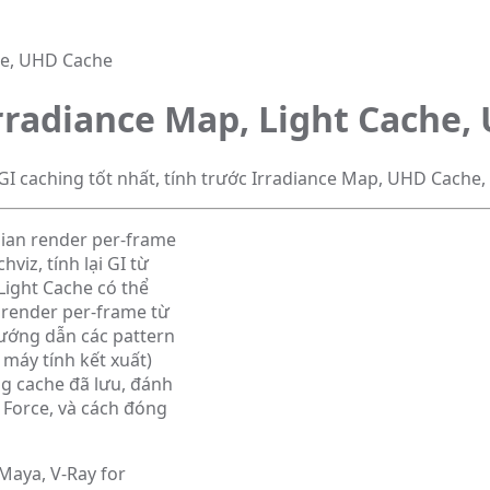
che, UHD Cache
Irradiance Map, Light Cache
GI caching tốt nhất, tính trước Irradiance Map, UHD Cache,
 gian render per-frame
viz, tính lại GI từ
Light Cache có thể
 render per-frame từ
hướng dẫn các pattern
 máy tính kết xuất)
ng cache đã lưu, đánh
 Force, và cách đóng
Maya, V-Ray for