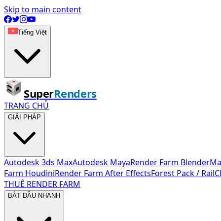
Skip to main content
Tiếng Việt
Super
Renders
TRANG CHỦ
GIẢI PHÁP
Autodesk 3ds Max
Autodesk Maya
Render Farm Blender
Ma
Farm Houdini
Render Farm After Effects
Forest Pack / Rail
THUÊ RENDER FARM
BẮT ĐẦU NHANH