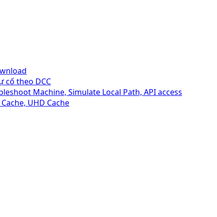
ownload
sự cố theo DCC
bleshoot Machine, Simulate Local Path, API access
ht Cache, UHD Cache