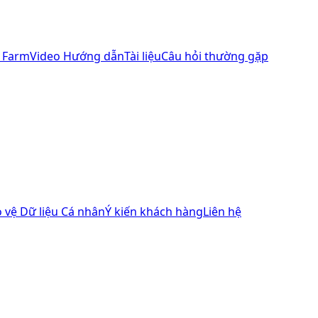
 Farm
Video Hướng dẫn
Tài liệu
Câu hỏi thường gặp
 vệ Dữ liệu Cá nhân
Ý kiến khách hàng
Liên hệ