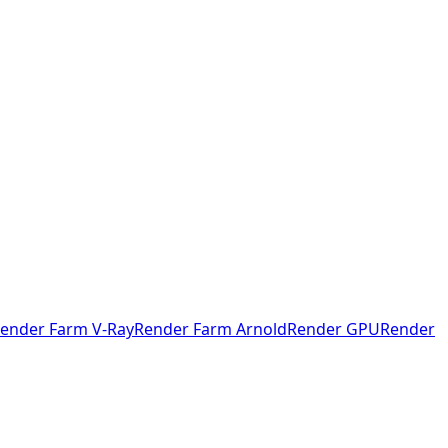
ender Farm V-Ray
Render Farm Arnold
Render GPU
Render