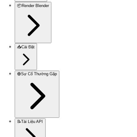
📦
Render Blender
📥
Cài Đặt
🛟
Sự Cố Thường Gặp
📝
Tài Liệu API