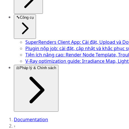
🔧
Công cụ
SuperRenders Client App: Cài đặt, Upload và D
Plugin nộp job: cài đặt, cập nhật và khắc phục 
Tiện ích nâng cao: Render Node Template, Trou
V-Ray optimization guide: Irradiance Map, Lig
⚖️
Pháp lý & Chính sách
Documentation
›