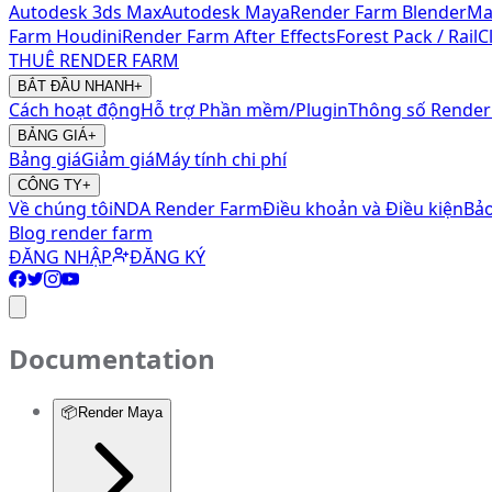
Autodesk 3ds Max
Autodesk Maya
Render Farm Blender
Ma
Farm Houdini
Render Farm After Effects
Forest Pack / Rail
THUÊ RENDER FARM
BẮT ĐẦU NHANH
+
Cách hoạt động
Hỗ trợ Phần mềm/Plugin
Thông số Render
BẢNG GIÁ
+
Bảng giá
Giảm giá
Máy tính chi phí
CÔNG TY
+
Về chúng tôi
NDA Render Farm
Điều khoản và Điều kiện
Bảo
Blog render farm
ĐĂNG NHẬP
ĐĂNG KÝ
Documentation
📦
Render Maya