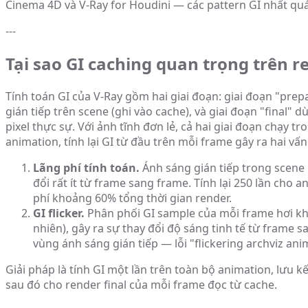
Cinema 4D và V-Ray for Houdini — các pattern GI nhất qu
---
Tại sao GI caching quan trọng trên 
Tính toán GI của V-Ray gồm hai giai đoạn: giai đoạn "pre
gián tiếp trên scene (ghi vào cache), và giai đoạn "final" 
pixel thực sự. Với ảnh tĩnh đơn lẻ, cả hai giai đoạn chạy tr
animation, tính lại GI từ đầu trên mỗi frame gây ra hai vấn
Lãng phí tính toán.
Ánh sáng gián tiếp trong scene 
đổi rất ít từ frame sang frame. Tính lại 250 lần cho a
phí khoảng 60% tổng thời gian render.
GI flicker.
Phân phối GI sample của mỗi frame hơi kh
nhiên), gây ra sự thay đổi độ sáng tinh tế từ frame 
vùng ánh sáng gián tiếp — lỗi "flickering archviz ani
Giải pháp là tính GI một lần trên toàn bộ animation, lưu kế
sau đó cho render final của mỗi frame đọc từ cache.