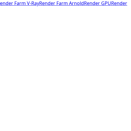
ender Farm V-Ray
Render Farm Arnold
Render GPU
Render