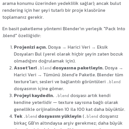
arama konumu üzerinden yedeklilik sağlar); ancak bulut
rendering için her şeyi tutarlı bir proje klasörüne
toplamanız gerekir.
En basit paketleme yöntemi Blender'ın yerleşik "Pack Into
.blend" özelliğidir:
Projenizi açın.
Dosya → Harici Veri → Eksik
Dosyaları Bul (yerel olarak hiçbir şeyin zaten bozuk
olmadığını doğrulamak için).
Asset'leri
dosyasına paketleyin.
Dosya →
.blend
Harici Veri → Tümünü .blend'e Paketle. Blender tüm
texture'ları, sesleri ve bağlantılı görüntüleri
.blend
dosyasının içine gömer.
Projeyi kaydedin.
dosyası artık kendi
.blend
kendine yeterlidir — texture sayısına bağlı olarak
genellikle orijinalinden 10 ila 100 kat daha büyüktür.
Tek
dosyasını yükleyin
(
dosyanız
.blend
.blend
birkaç GB'ın altındaysa arşiv gerekmez; daha büyük