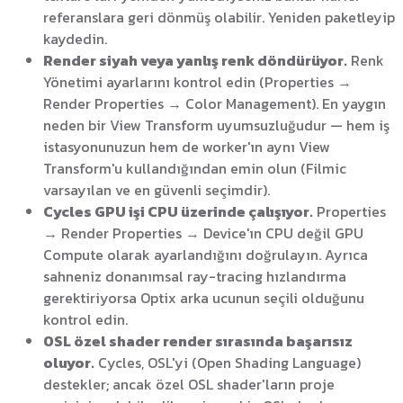
referanslara geri dönmüş olabilir. Yeniden paketleyip
kaydedin.
Render siyah veya yanlış renk döndürüyor.
Renk
Yönetimi ayarlarını kontrol edin (Properties →
Render Properties → Color Management). En yaygın
neden bir View Transform uyumsuzluğudur — hem iş
istasyonunuzun hem de worker'ın aynı View
Transform'u kullandığından emin olun (Filmic
varsayılan ve en güvenli seçimdir).
Cycles GPU işi CPU üzerinde çalışıyor.
Properties
→ Render Properties → Device'ın CPU değil GPU
Compute olarak ayarlandığını doğrulayın. Ayrıca
sahneniz donanımsal ray-tracing hızlandırma
gerektiriyorsa Optix arka ucunun seçili olduğunu
kontrol edin.
OSL özel shader render sırasında başarısız
oluyor.
Cycles, OSL'yi (Open Shading Language)
destekler; ancak özel OSL shader'ların proje