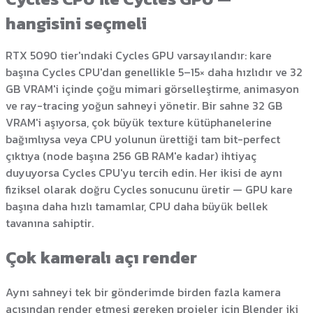
hangisini seçmeli
RTX 5090 tier'ındaki Cycles GPU varsayılandır: kare
başına Cycles CPU'dan genellikle 5–15× daha hızlıdır ve 32
GB VRAM'i içinde çoğu mimari görselleştirme, animasyon
ve ray-tracing yoğun sahneyi yönetir. Bir sahne 32 GB
VRAM'i aşıyorsa, çok büyük texture kütüphanelerine
bağımlıysa veya CPU yolunun ürettiği tam bit-perfect
çıktıya (node başına 256 GB RAM'e kadar) ihtiyaç
duyuyorsa Cycles CPU'yu tercih edin. Her ikisi de aynı
fiziksel olarak doğru Cycles sonucunu üretir — GPU kare
başına daha hızlı tamamlar, CPU daha büyük bellek
tavanına sahiptir.
Çok kameralı açı render
Aynı sahneyi tek bir gönderimde birden fazla kamera
açısından render etmesi gereken projeler için Blender iki