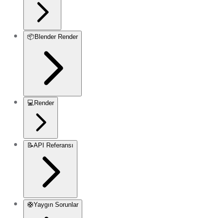
📦
Blender Render
💻
Render
📝
API Referansı
🛟
Yaygın Sorunlar