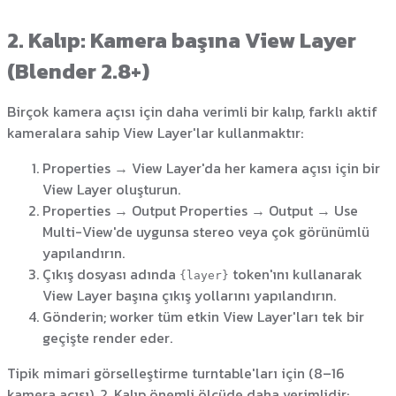
2. Kalıp: Kamera başına View Layer
(Blender 2.8+)
Birçok kamera açısı için daha verimli bir kalıp, farklı aktif
kameralara sahip View Layer'lar kullanmaktır:
Properties → View Layer'da her kamera açısı için bir
View Layer oluşturun.
Properties → Output Properties → Output → Use
Multi-View'de uygunsa stereo veya çok görünümlü
yapılandırın.
Çıkış dosyası adında
token'ını kullanarak
{layer}
View Layer başına çıkış yollarını yapılandırın.
Gönderin; worker tüm etkin View Layer'ları tek bir
geçişte render eder.
Tipik mimari görselleştirme turntable'ları için (8–16
kamera açısı), 2. Kalıp önemli ölçüde daha verimlidir: