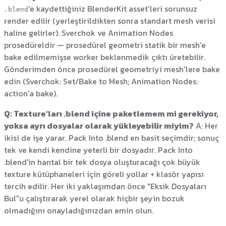
'e kaydettiğiniz BlenderKit asset'leri sorunsuz
.blend
render edilir (yerleştirildikten sonra standart mesh verisi
haline gelirler). Sverchok ve Animation Nodes
prosedüreldir — prosedürel geometri statik bir mesh'e
bake edilmemişse worker beklenmedik çıktı üretebilir.
Gönderimden önce prosedürel geometriyi mesh'lere bake
edin (Sverchok: Set/Bake to Mesh; Animation Nodes:
action'a bake).
Q: Texture'ları .blend içine paketlemem mi gerekiyor,
yoksa ayrı dosyalar olarak yükleyebilir miyim?
A: Her
ikisi de işe yarar. Pack Into .blend en basit seçimdir; sonuç
tek ve kendi kendine yeterli bir dosyadır. Pack Into
.blend'in hantal bir tek dosya oluşturacağı çok büyük
texture kütüphaneleri için göreli yollar + klasör yapısı
tercih edilir. Her iki yaklaşımdan önce "Eksik Dosyaları
Bul"u çalıştırarak yerel olarak hiçbir şeyin bozuk
olmadığını onayladığınızdan emin olun.