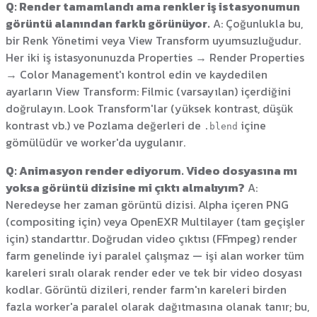
Q: Render tamamlandı ama renkler iş istasyonumun
görüntü alanından farklı görünüyor.
A: Çoğunlukla bu,
bir Renk Yönetimi veya View Transform uyumsuzluğudur.
Her iki iş istasyonunuzda Properties → Render Properties
→ Color Management'ı kontrol edin ve kaydedilen
ayarların View Transform: Filmic (varsayılan) içerdiğini
doğrulayın. Look Transform'lar (yüksek kontrast, düşük
kontrast vb.) ve Pozlama değerleri de
içine
.blend
gömülüdür ve worker'da uygulanır.
Q: Animasyon render ediyorum. Video dosyasına mı
yoksa görüntü dizisine mi çıktı almalıyım?
A:
Neredeyse her zaman görüntü dizisi. Alpha içeren PNG
(compositing için) veya OpenEXR Multilayer (tam geçişler
için) standarttır. Doğrudan video çıktısı (FFmpeg) render
farm genelinde iyi paralel çalışmaz — işi alan worker tüm
kareleri sıralı olarak render eder ve tek bir video dosyası
kodlar. Görüntü dizileri, render farm'ın kareleri birden
fazla worker'a paralel olarak dağıtmasına olanak tanır; bu,