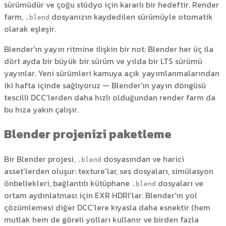
sürümüdür ve çoğu stüdyo için kararlı bir hedeftir. Render
farm,
dosyanızın kaydedilen sürümüyle otomatik
.blend
olarak eşleşir.
Blender'ın yayın ritmine ilişkin bir not: Blender her üç ila
dört ayda bir büyük bir sürüm ve yılda bir LTS sürümü
yayınlar. Yeni sürümleri kamuya açık yayımlanmalarından
iki hafta içinde sağlıyoruz — Blender'ın yayın döngüsü
tescilli DCC'lerden daha hızlı olduğundan render farm da
bu hıza yakın çalışır.
Blender projenizi paketleme
Bir Blender projesi,
dosyasından ve harici
.blend
asset'lerden oluşur: texture'lar, ses dosyaları, simülasyon
önbellekleri, bağlantılı kütüphane
dosyaları ve
.blend
ortam aydınlatması için EXR HDRI'lar. Blender'ın yol
çözümlemesi diğer DCC'lere kıyasla daha esnektir (hem
mutlak hem de göreli yolları kullanır ve birden fazla