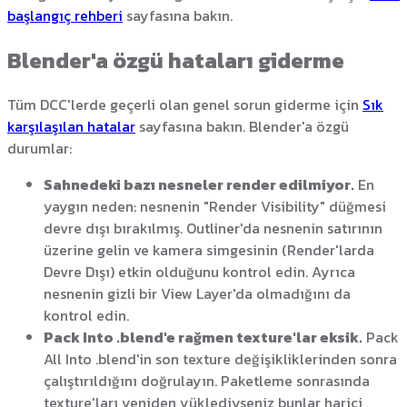
başlangıç rehberi
sayfasına bakın.
Blender'a özgü hataları giderme
Tüm DCC'lerde geçerli olan genel sorun giderme için
Sık
karşılaşılan hatalar
sayfasına bakın. Blender'a özgü
durumlar:
Sahnedeki bazı nesneler render edilmiyor.
En
yaygın neden: nesnenin "Render Visibility" düğmesi
devre dışı bırakılmış. Outliner'da nesnenin satırının
üzerine gelin ve kamera simgesinin (Render'larda
Devre Dışı) etkin olduğunu kontrol edin. Ayrıca
nesnenin gizli bir View Layer'da olmadığını da
kontrol edin.
Pack Into .blend'e rağmen texture'lar eksik.
Pack
All Into .blend'in son texture değişikliklerinden sonra
çalıştırıldığını doğrulayın. Paketleme sonrasında
texture'ları yeniden yüklediyseniz bunlar harici