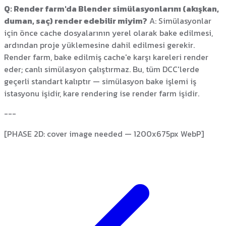
Q: Render farm'da Blender simülasyonlarını (akışkan,
duman, saç) render edebilir miyim?
A: Simülasyonlar
için önce cache dosyalarının yerel olarak bake edilmesi,
ardından proje yüklemesine dahil edilmesi gerekir.
Render farm, bake edilmiş cache'e karşı kareleri render
eder; canlı simülasyon çalıştırmaz. Bu, tüm DCC'lerde
geçerli standart kalıptır — simülasyon bake işlemi iş
istasyonu işidir, kare rendering ise render farm işidir.
---
[PHASE 2D: cover image needed — 1200x675px WebP]