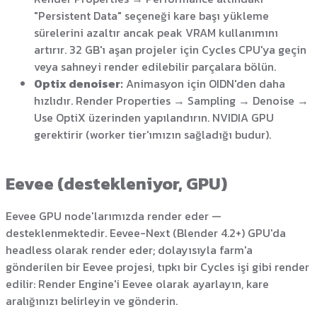
"Persistent Data" seçeneği kare başı yükleme
sürelerini azaltır ancak peak VRAM kullanımını
artırır. 32 GB'ı aşan projeler için Cycles CPU'ya geçin
veya sahneyi render edilebilir parçalara bölün.
Optix denoiser:
Animasyon için OIDN'den daha
hızlıdır. Render Properties → Sampling → Denoise →
Use OptiX üzerinden yapılandırın. NVIDIA GPU
gerektirir (worker tier'ımızın sağladığı budur).
Eevee (destekleniyor, GPU)
Eevee GPU node'larımızda render eder —
desteklenmektedir. Eevee-Next (Blender 4.2+) GPU'da
headless olarak render eder; dolayısıyla farm'a
gönderilen bir Eevee projesi, tıpkı bir Cycles işi gibi render
edilir: Render Engine'i Eevee olarak ayarlayın, kare
aralığınızı belirleyin ve gönderin.