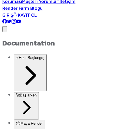
Koruması
Müşteri Yorumları
İletişim
Render Farm Blogu
GİRİŞ
KAYIT OL
Documentation
⚡
Hızlı Başlangıç
🚀
Başlarken
📦
Maya Render