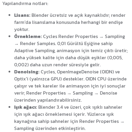
Yapılandırma notları:
Lisans:
Blender ücretsiz ve açık kaynaklıdır; render
farm'da lisanslama konusunda herhangi bir endişe
yoktur.
Örnekleme:
Cycles Render Properties → Sampling
→ Render Samples. 0,01 Gürültü Eşiğine sahip
Adaptive Sampling, animasyon için temiz çıktı üretir;
daha yüksek kalite için daha düşük eşikler (0,005,
0,002) daha uzun render süresiyle gelir.
Denoising:
Cycles, OpenImageDenoise (OIDN) ve
Optix'i (yalnızca GPU) destekler. OIDN CPU üzerinde
çalışır ve tek kareler ile animasyon için iyi sonuçlar
verir; Render Properties → Sampling → Denoise
üzerinden yapılandırabilirsiniz.
Işık ağacı:
Blender 3.4 ve üzeri, çok ışıklı sahneler
için ışık ağacı örneklemesi içerir. Yüzlerce ışık
kaynağına sahip sahneler için Render Properties →
Sampling üzerinden etkinleştirin.