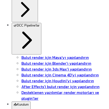
🌿
DCC Pipeline'lar
Bulut render için Maya'yı yapılandırın
Bulut render için Blender'ı yapılandırın
Bulut render için 3ds Max'i yapılandırın
Bulut render için Cinema 4D'yi yapılandırın
Bulut render için Houdini'yi yapılandırın
After Effects'i bulut render için yapılandırın
Desteklenen yazılımlar, render motorları ve
plugin'ler
📥
Kurulum