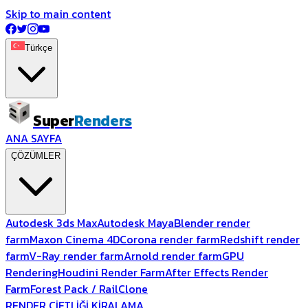
Skip to main content
Türkçe
Super
Renders
ANA SAYFA
ÇÖZÜMLER
Autodesk 3ds Max
Autodesk Maya
Blender render
farm
Maxon Cinema 4D
Corona render farm
Redshift render
farm
V-Ray render farm
Arnold render farm
GPU
Rendering
Houdini Render Farm
After Effects Render
Farm
Forest Pack / RailClone
RENDER ÇİFTLİĞİ KİRALAMA