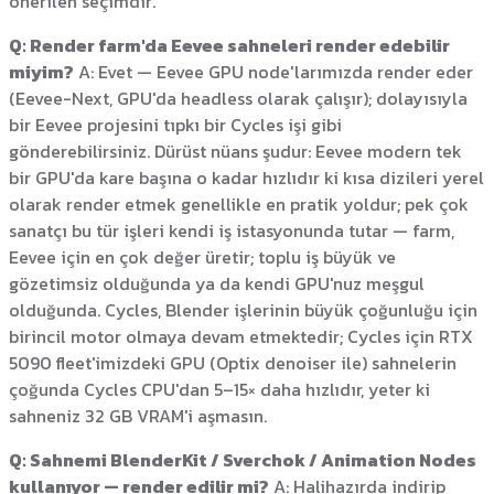
önerilen seçimdir.
Q: Render farm'da Eevee sahneleri render edebilir
miyim?
A: Evet — Eevee GPU node'larımızda render eder
(Eevee-Next, GPU'da headless olarak çalışır); dolayısıyla
bir Eevee projesini tıpkı bir Cycles işi gibi
gönderebilirsiniz. Dürüst nüans şudur: Eevee modern tek
bir GPU'da kare başına o kadar hızlıdır ki kısa dizileri yerel
olarak render etmek genellikle en pratik yoldur; pek çok
sanatçı bu tür işleri kendi iş istasyonunda tutar — farm,
Eevee için en çok değer üretir; toplu iş büyük ve
gözetimsiz olduğunda ya da kendi GPU'nuz meşgul
olduğunda. Cycles, Blender işlerinin büyük çoğunluğu için
birincil motor olmaya devam etmektedir; Cycles için RTX
5090 fleet'imizdeki GPU (Optix denoiser ile) sahnelerin
çoğunda Cycles CPU'dan 5–15× daha hızlıdır, yeter ki
sahneniz 32 GB VRAM'i aşmasın.
Q: Sahnemi BlenderKit / Sverchok / Animation Nodes
kullanıyor — render edilir mi?
A: Halihazırda indirip