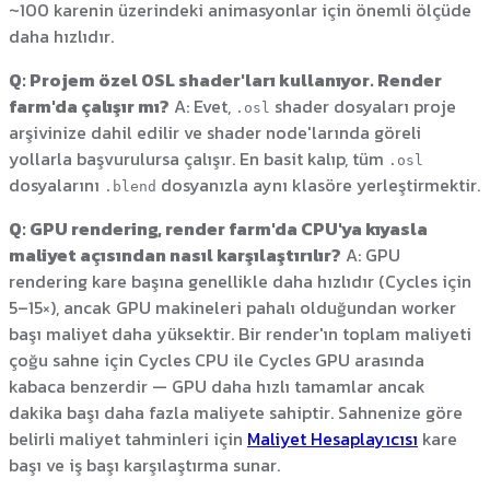
~100 karenin üzerindeki animasyonlar için önemli ölçüde
daha hızlıdır.
Q: Projem özel OSL shader'ları kullanıyor. Render
farm'da çalışır mı?
A: Evet,
shader dosyaları proje
.osl
arşivinize dahil edilir ve shader node'larında göreli
yollarla başvurulursa çalışır. En basit kalıp, tüm
.osl
dosyalarını
dosyanızla aynı klasöre yerleştirmektir.
.blend
Q: GPU rendering, render farm'da CPU'ya kıyasla
maliyet açısından nasıl karşılaştırılır?
A: GPU
rendering kare başına genellikle daha hızlıdır (Cycles için
5–15×), ancak GPU makineleri pahalı olduğundan worker
başı maliyet daha yüksektir. Bir render'ın toplam maliyeti
çoğu sahne için Cycles CPU ile Cycles GPU arasında
kabaca benzerdir — GPU daha hızlı tamamlar ancak
dakika başı daha fazla maliyete sahiptir. Sahnenize göre
belirli maliyet tahminleri için
Maliyet Hesaplayıcısı
kare
başı ve iş başı karşılaştırma sunar.