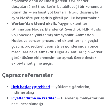
arşivinize dahil edilmesi gerekir. OSL shader
dosyaları (
), worker'ın bulabileceği bir konumda
.osl
olmalıdır — en basit yol bunları
dosyasıyla
.blend
aynı klasöre yerleştirip göreli yol ile başvurmaktır.
Worker'da eklenti eksik.
Yaygın eklentiler
(Animation Nodes, BlenderKit, Sverchok, FLIP Fluids
vb.) önceden yüklenmiş olmayabilir. Animation
Nodes ve benzeri prosedürel eklentiler için geçici
çözüm, prosedürel geometriyi gönderimden önce
mesh'lere bake etmektir. Diğer eklentiler için worker
görüntüsüne eklenmesini tartışmak üzere destek
ekibiyle iletişime geçin.
Çapraz referanslar
Hızlı başlangıç rehberi
— yükleme, gönderim,
indirme akışı
Fiyatlandırma ve krediler
— Blender iş maliyetlerinin
nasıl hesaplandığı