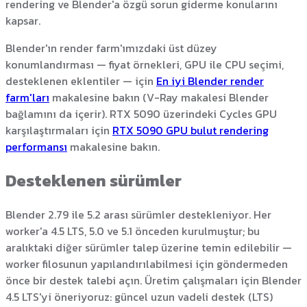
rendering ve Blender'a özgü sorun giderme konularını
kapsar.
Blender'ın render farm'ımızdaki üst düzey
konumlandırması — fiyat örnekleri, GPU ile CPU seçimi,
desteklenen eklentiler — için
En iyi Blender render
farm'ları
makalesine bakın (V-Ray makalesi Blender
bağlamını da içerir). RTX 5090 üzerindeki Cycles GPU
karşılaştırmaları için
RTX 5090 GPU bulut rendering
performansı
makalesine bakın.
Desteklenen sürümler
Blender 2.79 ile 5.2 arası sürümler destekleniyor. Her
worker'a 4.5 LTS, 5.0 ve 5.1 önceden kurulmuştur; bu
aralıktaki diğer sürümler talep üzerine temin edilebilir —
worker filosunun yapılandırılabilmesi için göndermeden
önce bir destek talebi açın. Üretim çalışmaları için Blender
4.5 LTS'yi öneriyoruz: güncel uzun vadeli destek (LTS)