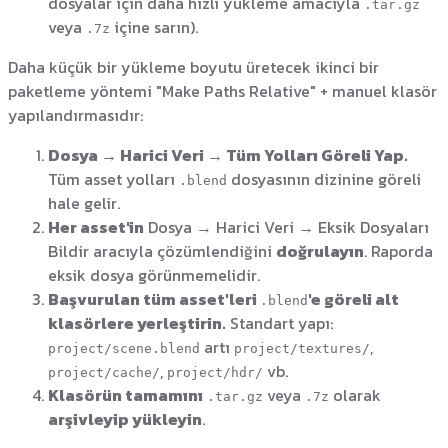
dosyalar için daha hızlı yükleme amacıyla
.tar.gz
veya
içine sarın).
.7z
Daha küçük bir yükleme boyutu üretecek ikinci bir
paketleme yöntemi "Make Paths Relative" + manuel klasör
yapılandırmasıdır:
Dosya → Harici Veri → Tüm Yolları Göreli Yap.
Tüm asset yolları
dosyasının dizinine göreli
.blend
hale gelir.
Her asset'in
Dosya → Harici Veri → Eksik Dosyaları
Bildir aracıyla çözümlendiğini
doğrulayın
. Raporda
eksik dosya görünmemelidir.
Başvurulan tüm asset'leri
'e göreli alt
.blend
klasörlere yerleştirin.
Standart yapı:
artı
,
project/scene.blend
project/textures/
,
vb.
project/cache/
project/hdr/
Klasörün tamamını
veya
olarak
.tar.gz
.7z
arşivleyip yükleyin
.