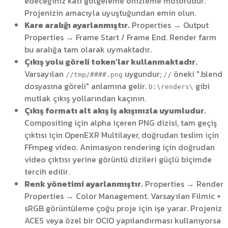
edeceğiniz katı gölgeleme önizleme motorudur.
Projenizin amacıyla uyuştuğundan emin olun.
Kare aralığı ayarlanmıştır.
Properties → Output
Properties → Frame Start / Frame End. Render farm
bu aralığa tam olarak uymaktadır.
Çıkış yolu göreli token'lar kullanmaktadır.
Varsayılan
uygundur;
öneki ".blend
//tmp/####.png
//
dosyasına göreli" anlamına gelir.
gibi
D:\renders\
mutlak çıkış yollarından kaçının.
Çıkış formatı alt akış iş akışınızla uyumludur.
Compositing için alpha içeren PNG dizisi, tam geçiş
çıktısı için OpenEXR Multilayer, doğrudan teslim için
FFmpeg video. Animasyon rendering için doğrudan
video çıktısı yerine görüntü dizileri güçlü biçimde
tercih edilir.
Renk yönetimi ayarlanmıştır.
Properties → Render
Properties → Color Management. Varsayılan Filmic +
sRGB görüntüleme çoğu proje için işe yarar. Projeniz
ACES veya özel bir OCIO yapılandırması kullanıyorsa