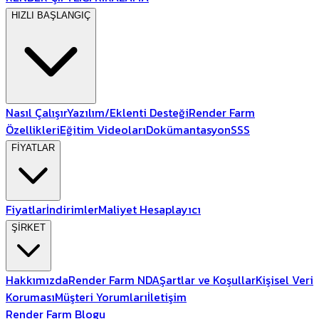
HIZLI BAŞLANGIÇ
Nasıl Çalışır
Yazılım/Eklenti Desteği
Render Farm
Özellikleri
Eğitim Videoları
Dokümantasyon
SSS
FİYATLAR
Fiyatlar
İndirimler
Maliyet Hesaplayıcı
ŞİRKET
Hakkımızda
Render Farm NDA
Şartlar ve Koşullar
Kişisel Veri
Koruması
Müşteri Yorumları
İletişim
Render Farm Blogu