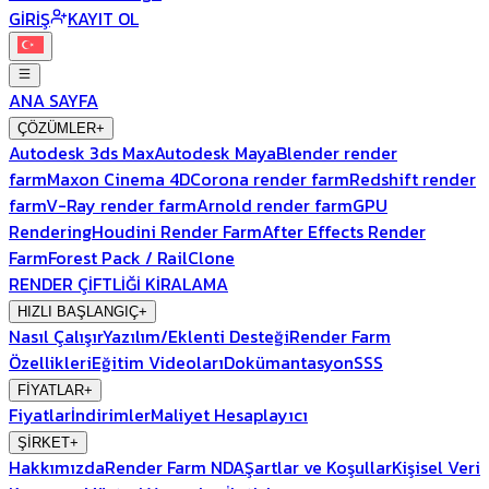
GİRİŞ
KAYIT OL
ANA SAYFA
ÇÖZÜMLER
+
Autodesk 3ds Max
Autodesk Maya
Blender render
farm
Maxon Cinema 4D
Corona render farm
Redshift render
farm
V-Ray render farm
Arnold render farm
GPU
Rendering
Houdini Render Farm
After Effects Render
Farm
Forest Pack / RailClone
RENDER ÇİFTLİĞİ KİRALAMA
HIZLI BAŞLANGIÇ
+
Nasıl Çalışır
Yazılım/Eklenti Desteği
Render Farm
Özellikleri
Eğitim Videoları
Dokümantasyon
SSS
FİYATLAR
+
Fiyatlar
İndirimler
Maliyet Hesaplayıcı
ŞİRKET
+
Hakkımızda
Render Farm NDA
Şartlar ve Koşullar
Kişisel Veri