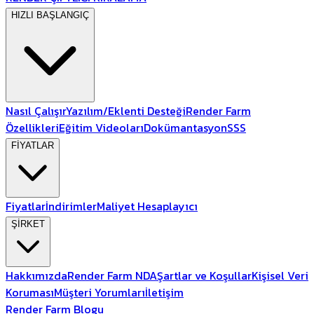
HIZLI BAŞLANGIÇ
Nasıl Çalışır
Yazılım/Eklenti Desteği
Render Farm
Özellikleri
Eğitim Videoları
Dokümantasyon
SSS
FİYATLAR
Fiyatlar
İndirimler
Maliyet Hesaplayıcı
ŞİRKET
Hakkımızda
Render Farm NDA
Şartlar ve Koşullar
Kişisel Veri
Koruması
Müşteri Yorumları
İletişim
Render Farm Blogu