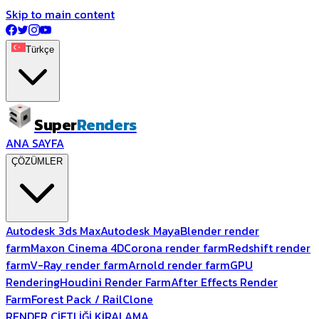
Skip to main content
Türkçe
Super
Renders
ANA SAYFA
ÇÖZÜMLER
Autodesk 3ds Max
Autodesk Maya
Blender render
farm
Maxon Cinema 4D
Corona render farm
Redshift render
farm
V-Ray render farm
Arnold render farm
GPU
Rendering
Houdini Render Farm
After Effects Render
Farm
Forest Pack / RailClone
RENDER ÇİFTLİĞİ KİRALAMA