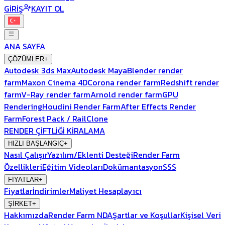
GİRİŞ
KAYIT OL
ANA SAYFA
ÇÖZÜMLER
+
Autodesk 3ds Max
Autodesk Maya
Blender render
farm
Maxon Cinema 4D
Corona render farm
Redshift render
farm
V-Ray render farm
Arnold render farm
GPU
Rendering
Houdini Render Farm
After Effects Render
Farm
Forest Pack / RailClone
RENDER ÇİFTLİĞİ KİRALAMA
HIZLI BAŞLANGIÇ
+
Nasıl Çalışır
Yazılım/Eklenti Desteği
Render Farm
Özellikleri
Eğitim Videoları
Dokümantasyon
SSS
FİYATLAR
+
Fiyatlar
İndirimler
Maliyet Hesaplayıcı
ŞİRKET
+
Hakkımızda
Render Farm NDA
Şartlar ve Koşullar
Kişisel Veri