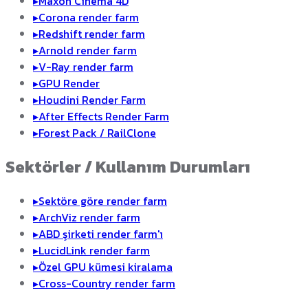
▸
Maxon Cinema 4D
▸
Corona render farm
▸
Redshift render farm
▸
Arnold render farm
▸
V-Ray render farm
▸
GPU Render
▸
Houdini Render Farm
▸
After Effects Render Farm
▸
Forest Pack / RailClone
Sektörler / Kullanım Durumları
▸
Sektöre göre render farm
▸
ArchViz render farm
▸
ABD şirketi render farm'ı
▸
LucidLink render farm
▸
Özel GPU kümesi kiralama
▸
Cross-Country render farm