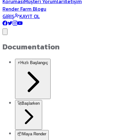
Koruması
Müşteri Yorumları
İletişim
Render Farm Blogu
GİRİŞ
KAYIT OL
Documentation
⚡
Hızlı Başlangıç
🚀
Başlarken
📦
Maya Render