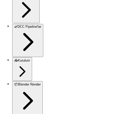
🌿
DCC Pipeline'lar
📥
Kurulum
📦
Blender Render