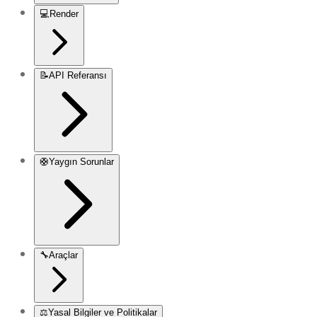
💻
Render
📝
API Referansı
🛟
Yaygın Sorunlar
🔧
Araçlar
⚖️
Yasal Bilgiler ve Politikalar