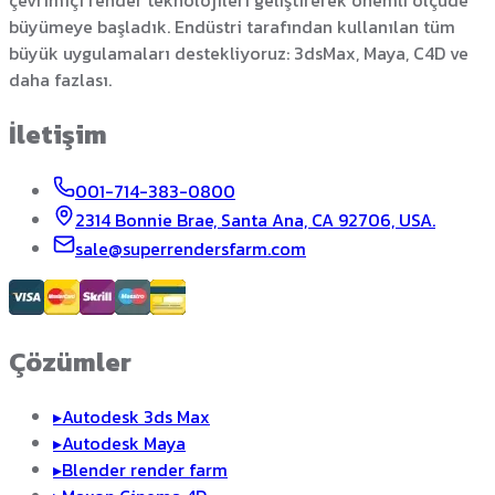
büyümeye başladık. Endüstri tarafından kullanılan tüm
büyük uygulamaları destekliyoruz: 3dsMax, Maya, C4D ve
daha fazlası.
İletişim
001-714-383-0800
2314 Bonnie Brae, Santa Ana, CA 92706, USA.
sale@superrendersfarm.com
Çözümler
▸
Autodesk 3ds Max
▸
Autodesk Maya
▸
Blender render farm