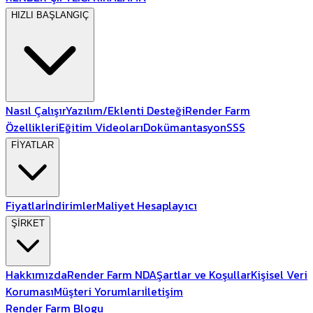
HIZLI BAŞLANGIÇ
Nasıl Çalışır
Yazılım/Eklenti Desteği
Render Farm
Özellikleri
Eğitim Videoları
Dokümantasyon
SSS
FİYATLAR
Fiyatlar
İndirimler
Maliyet Hesaplayıcı
ŞİRKET
Hakkımızda
Render Farm NDA
Şartlar ve Koşullar
Kişisel Veri
Koruması
Müşteri Yorumları
İletişim
Render Farm Blogu