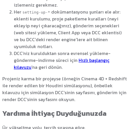
izlemeniz gerekmez.
Her
dokümantasyonu şunları ele alır:
setting-up-*
eklenti kurulumu, proje paketleme kuralları (neyi
ekleyip neyi çıkaracağınız), gönderim seçenekleri
(web sitesi yükleme, Client App veya DCC eklentisi)
ve bu DCC'deki render engine'lere ait bilinen
uyumluluk notları.
DCC'niz kurulduktan sonra evrensel yükleme-
gönderme-indirme süreci için
Hızlı başlangıç
kılavuzu
'na geri dönün.
Projeniz karma bir projeyse (örneğin Cinema 4D + Redshift
ile render edilen bir Houdini simülasyonu), önbellek
kılavuzu için simülasyon DCC'sinin sayfasını, gönderim için
render DCC'sinin sayfasını okuyun.
Yardıma İhtiyaç Duyduğunuzda
Üç yükseltme yolu, tercih sırasına göre.