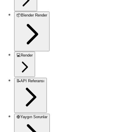
📦
Blender Render
💻
Render
📝
API Referansı
🛟
Yaygın Sorunlar