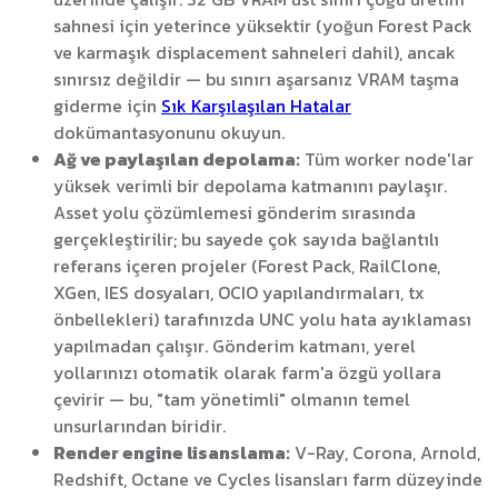
sahnesi için yeterince yüksektir (yoğun Forest Pack
ve karmaşık displacement sahneleri dahil), ancak
sınırsız değildir — bu sınırı aşarsanız VRAM taşma
giderme için
Sık Karşılaşılan Hatalar
dokümantasyonunu okuyun.
Ağ ve paylaşılan depolama:
Tüm worker node'lar
yüksek verimli bir depolama katmanını paylaşır.
Asset yolu çözümlemesi gönderim sırasında
gerçekleştirilir; bu sayede çok sayıda bağlantılı
referans içeren projeler (Forest Pack, RailClone,
XGen, IES dosyaları, OCIO yapılandırmaları, tx
önbellekleri) tarafınızda UNC yolu hata ayıklaması
yapılmadan çalışır. Gönderim katmanı, yerel
yollarınızı otomatik olarak farm'a özgü yollara
çevirir — bu, "tam yönetimli" olmanın temel
unsurlarından biridir.
Render engine lisanslama:
V-Ray, Corona, Arnold,
Redshift, Octane ve Cycles lisansları farm düzeyinde