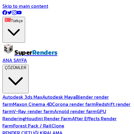
Skip to main content
Türkçe
Super
Renders
ANA SAYFA
ÇÖZÜMLER
Autodesk 3ds Max
Autodesk Maya
Blender render
farm
Maxon Cinema 4D
Corona render farm
Redshift render
farm
V-Ray render farm
Arnold render farm
GPU
Rendering
Houdini Render Farm
After Effects Render
Farm
Forest Pack / RailClone
RENDER ÇİFTLİĞİ KİRALAMA