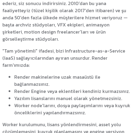
ederiz, siz sonucu indirirsiniz. 2010'dan bu yana
faaliyetteyiz (tüzel kişilik olarak 2017'den itibaren) ve şu
anda 50'den fazla ülkede müşterilere hizmet veriyoruz —
başta archviz stüdyoları, VFX ekipleri, animasyon
şirketleri, motion design freelancer'ları ve ürün
görselleştirme stüdyoları.
"Tam yönetimli" ifadesi, bizi Infrastructure-as-a-Service
(IaaS) sağlayıcılarından ayıran unsurdur. Render
farm'ımızda:
Render makinelerine uzak masaüstü ile
bağlanmazsınız.
Render Engine veya eklentileri kendiniz kurmazsınız.
Yazılım lisanslarını manuel olarak yönetmezsiniz.
Worker node'larını, dosya paylaşımlarını veya kuyruk
önceliklerini yapılandırmazsınız.
Worker kurulumunu, lisans yönlendirmesini, asset yolu
çözümlemesini, kuyruk planlamasını ve engine versiyon