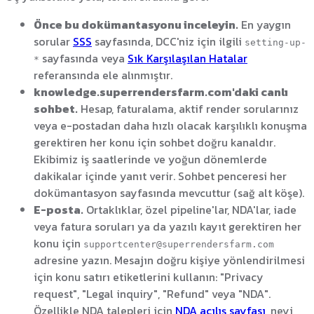
Önce bu dokümantasyonu inceleyin.
En yaygın
sorular
SSS
sayfasında, DCC'niz için ilgili
setting-up-
sayfasında veya
Sık Karşılaşılan Hatalar
*
referansında ele alınmıştır.
knowledge.superrendersfarm.com'daki canlı
sohbet.
Hesap, faturalama, aktif render sorularınız
veya e-postadan daha hızlı olacak karşılıklı konuşma
gerektiren her konu için sohbet doğru kanaldır.
Ekibimiz iş saatlerinde ve yoğun dönemlerde
dakikalar içinde yanıt verir. Sohbet penceresi her
dokümantasyon sayfasında mevcuttur (sağ alt köşe).
E-posta.
Ortaklıklar, özel pipeline'lar, NDA'lar, iade
veya fatura soruları ya da yazılı kayıt gerektiren her
konu için
supportcenter@superrendersfarm.com
adresine yazın. Mesajın doğru kişiye yönlendirilmesi
için konu satırı etiketlerini kullanın: "Privacy
request", "Legal inquiry", "Refund" veya "NDA".
Özellikle NDA talepleri için
NDA açılış sayfası
, neyi