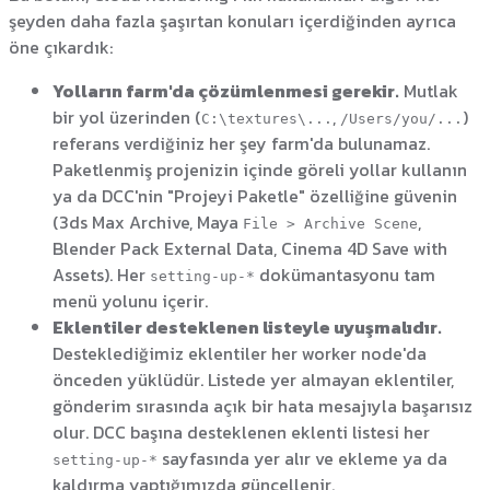
şeyden daha fazla şaşırtan konuları içerdiğinden ayrıca
öne çıkardık:
Yolların farm'da çözümlenmesi gerekir.
Mutlak
bir yol üzerinden (
,
)
C:\textures\...
/Users/you/...
referans verdiğiniz her şey farm'da bulunamaz.
Paketlenmiş projenizin içinde göreli yollar kullanın
ya da DCC'nin "Projeyi Paketle" özelliğine güvenin
(3ds Max Archive, Maya
,
File > Archive Scene
Blender Pack External Data, Cinema 4D Save with
Assets). Her
dokümantasyonu tam
setting-up-*
menü yolunu içerir.
Eklentiler desteklenen listeyle uyuşmalıdır.
Desteklediğimiz eklentiler her worker node'da
önceden yüklüdür. Listede yer almayan eklentiler,
gönderim sırasında açık bir hata mesajıyla başarısız
olur. DCC başına desteklenen eklenti listesi her
sayfasında yer alır ve ekleme ya da
setting-up-*
kaldırma yaptığımızda güncellenir.