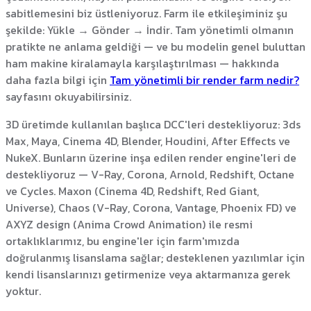
sabitlemesini biz üstleniyoruz. Farm ile etkileşiminiz şu
şekilde: Yükle → Gönder → İndir. Tam yönetimli olmanın
pratikte ne anlama geldiği — ve bu modelin genel buluttan
ham makine kiralamayla karşılaştırılması — hakkında
daha fazla bilgi için
Tam yönetimli bir render farm nedir?
sayfasını okuyabilirsiniz.
3D üretimde kullanılan başlıca DCC'leri destekliyoruz: 3ds
Max, Maya, Cinema 4D, Blender, Houdini, After Effects ve
NukeX. Bunların üzerine inşa edilen render engine'leri de
destekliyoruz — V-Ray, Corona, Arnold, Redshift, Octane
ve Cycles. Maxon (Cinema 4D, Redshift, Red Giant,
Universe), Chaos (V-Ray, Corona, Vantage, Phoenix FD) ve
AXYZ design (Anima Crowd Animation) ile resmi
ortaklıklarımız, bu engine'ler için farm'ımızda
doğrulanmış lisanslama sağlar; desteklenen yazılımlar için
kendi lisanslarınızı getirmenize veya aktarmanıza gerek
yoktur.