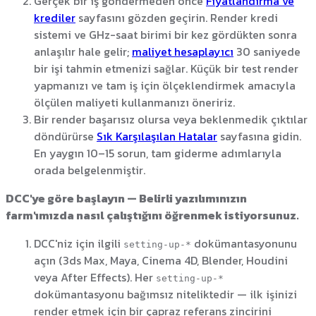
Gerçek bir iş göndermeden önce
Fiyatlandırma ve
krediler
sayfasını gözden geçirin. Render kredi
sistemi ve GHz-saat birimi bir kez gördükten sonra
anlaşılır hale gelir;
maliyet hesaplayıcı
30 saniyede
bir işi tahmin etmenizi sağlar. Küçük bir test render
yapmanızı ve tam iş için ölçeklendirmek amacıyla
ölçülen maliyeti kullanmanızı öneririz.
Bir render başarısız olursa veya beklenmedik çıktılar
döndürürse
Sık Karşılaşılan Hatalar
sayfasına gidin.
En yaygın 10–15 sorun, tam giderme adımlarıyla
orada belgelenmiştir.
DCC'ye göre başlayın — Belirli yazılımınızın
farm'ımızda nasıl çalıştığını öğrenmek istiyorsunuz.
DCC'niz için ilgili
dokümantasyonunu
setting-up-*
açın (3ds Max, Maya, Cinema 4D, Blender, Houdini
veya After Effects). Her
setting-up-*
dokümantasyonu bağımsız niteliktedir — ilk işinizi
render etmek için bir çapraz referans zincirini