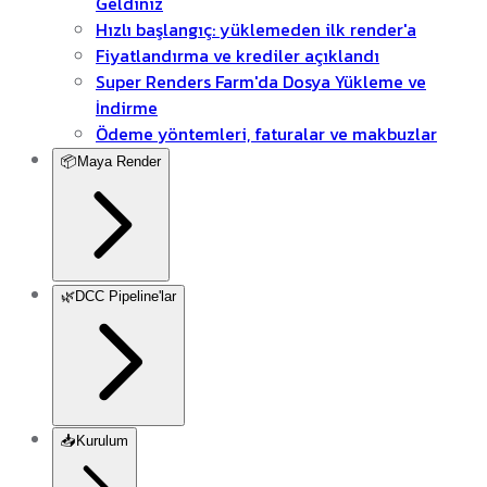
Geldiniz
Hızlı başlangıç: yüklemeden ilk render'a
Fiyatlandırma ve krediler açıklandı
Super Renders Farm'da Dosya Yükleme ve
İndirme
Ödeme yöntemleri, faturalar ve makbuzlar
📦
Maya Render
🌿
DCC Pipeline'lar
📥
Kurulum