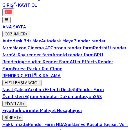
GİRİŞ
KAYIT OL
ANA SAYFA
ÇÖZÜMLER
+
Autodesk 3ds Max
Autodesk Maya
Blender render
farm
Maxon Cinema 4D
Corona render farm
Redshift render
farm
V-Ray render farm
Arnold render farm
GPU
Rendering
Houdini Render Farm
After Effects Render
Farm
Forest Pack / RailClone
RENDER ÇİFTLİĞİ KİRALAMA
HIZLI BAŞLANGIÇ
+
Nasıl Çalışır
Yazılım/Eklenti Desteği
Render Farm
Özellikleri
Eğitim Videoları
Dokümantasyon
SSS
FİYATLAR
+
Fiyatlar
İndirimler
Maliyet Hesaplayıcı
ŞİRKET
+
Hakkımızda
Render Farm NDA
Şartlar ve Koşullar
Kişisel Veri