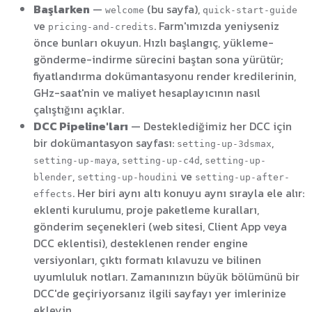
Başlarken
—
(bu sayfa),
welcome
quick-start-guide
ve
. Farm'ımızda yeniyseniz
pricing-and-credits
önce bunları okuyun. Hızlı başlangıç, yükleme-
gönderme-indirme sürecini baştan sona yürütür;
fiyatlandırma dokümantasyonu render kredilerinin,
GHz-saat'nin ve maliyet hesaplayıcının nasıl
çalıştığını açıklar.
DCC Pipeline'ları
— Desteklediğimiz her DCC için
bir dokümantasyon sayfası:
,
setting-up-3dsmax
,
,
setting-up-maya
setting-up-c4d
setting-up-
,
ve
blender
setting-up-houdini
setting-up-after-
. Her biri aynı altı konuyu aynı sırayla ele alır:
effects
eklenti kurulumu, proje paketleme kuralları,
gönderim seçenekleri (web sitesi, Client App veya
DCC eklentisi), desteklenen render engine
versiyonları, çıktı formatı kılavuzu ve bilinen
uyumluluk notları. Zamanınızın büyük bölümünü bir
DCC'de geçiriyorsanız ilgili sayfayı yer imlerinize
ekleyin.