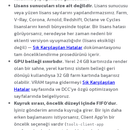
Lisans sunucuları size ait değildir.
Lisans sunucusu
veya yüzen lisans sayılarını yapılandırmazsınız. Farm,
V-Ray, Corona, Arnold, Redshift, Octane ve Cycles
lisanslarını kendi bünyesinde toplar. Bir lisans hatası
görüyorsanız, neredeyse her zaman nedeni bir
eklenti versiyon uyuşmazlığıdır (lisans eksikliği
değil) —
Sık Karşılaşılan Hatalar
dokümantasyonu
tam önceliklendirme prosedürünü içerir.
GPU belleği sınırlıdır.
Yerel 24 GB kartınızda render
olan bir sahne, yerel kartınız sistem belleği geri
dönüşü kullandıysa 32 GB farm kartında başarısız
olabilir. VRAM taşma gidermeyi
Sık Karşılaşılan
Hatalar
sayfasında ve DCC'ye özgü optimizasyon
sayfalarında belgeliyoruz.
Kuyruk sırası, öncelik düzeyi içinde FIFO'dur.
İşiniz gönderim anında kuyruğa girer. Bir işin daha
erken başlamasını istiyorsanız, Client App'in bir
öncelik seçeneği vardır (
tools-client-app