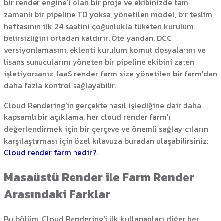
bir render engine'i olan bir proje ve ekibinizde tam
zamanlı bir pipeline TD yoksa, yönetilen model, bir teslim
haftasının ilk 24 saatini çoğunlukla tüketen kurulum
belirsizliğini ortadan kaldırır. Öte yandan, DCC
versiyonlamasını, eklenti kurulum komut dosyalarını ve
lisans sunucularını yöneten bir pipeline ekibini zaten
işletiyorsanız, IaaS render farm size yönetilen bir farm'dan
daha fazla kontrol sağlayabilir.
Cloud Rendering'in gerçekte nasıl işlediğine dair daha
kapsamlı bir açıklama, her cloud render farm'ı
değerlendirmek için bir çerçeve ve önemli sağlayıcıların
karşılaştırması için özel kılavuza buradan ulaşabilirsiniz:
Cloud render farm nedir?
.
Masaüstü Render ile Farm Render
Arasındaki Farklar
Bu bölüm, Cloud Rendering'i ilk kullananları diğer her