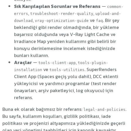
Sık Karşılaşılan Sorunlar ve Referans
—
common-
,
,
errors
troubleshoot-render-quality
upload-and-
,
ve
. Bir şey
download
vray-optimization-guide
faq
beklendiği gibi render olmadığında, bir yükleme
başarısız olduğunda veya V-Ray Light Cache ve
Irradiance Map yeniden kullanımı gibi belirli bir
konuyu derinlemesine incelemek istediğinizde
bunları kullanın.
Araçlar
—
,
tools-client-app
tools-plugin-
ve
. SuperRenders
installation
tools-utilities
Client App (Spaces geçiş yolu dahil), DCC eklenti
yükleyicisi ve yardımcı programlar (test render
önayarları, arşiv paketleyici, log okuyucu) için
referans.
Buna ek olarak bağımsız bir referans:
.
legal-and-policies
Bu sayfa, kullanım koşulları, gizlilik politikası, iade
politikası ve projenizi altyapımıza yüklediğinizde geçerli
olan veri yönetimi taahhütleri için kanonik kaynaktır.