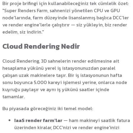
Bir proje brifingi için kullanabileceğiniz tek cümlelik özet:
"Super Renders Farm, sahnenizi yönetilen CPU ve GPU
node'larında, farm düzeyinde lisanslanmış başlıca DCC'ler
ve render engine'lerle çalıştırır — siz yükleyin, biz render
edelim, siz indirin."
Cloud Rendering Nedir
Cloud Rendering, 3D sahnelerin render edilmesine ait
hesaplama yükünü yerel iş istasyonunuzdan paralel
çalışan uzak makinelere taşır. Bir iş istasyonunun hafta
sonu boyunca 5.000 kareyi işlemesi yerine, onlarca node
kuyruğu paylaşır ve aynı iş yükünü saatler içinde
tamamlar.
Bu piyasada göreceğiniz iki temel model:
IaaS render farm'lar
— ham makineyi saatlik fatura
üzerinden kiralar, DCC'nizi ve render engine'inizi