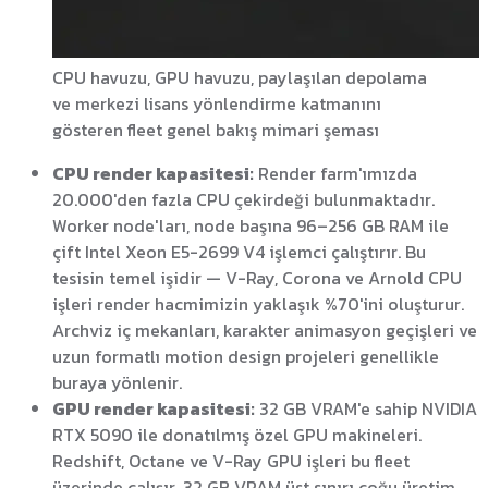
CPU havuzu, GPU havuzu, paylaşılan depolama
ve merkezi lisans yönlendirme katmanını
gösteren fleet genel bakış mimari şeması
CPU render kapasitesi:
Render farm'ımızda
20.000'den fazla CPU çekirdeği bulunmaktadır.
Worker node'ları, node başına 96–256 GB RAM ile
çift Intel Xeon E5-2699 V4 işlemci çalıştırır. Bu
tesisin temel işidir — V-Ray, Corona ve Arnold CPU
işleri render hacmimizin yaklaşık %70'ini oluşturur.
Archviz iç mekanları, karakter animasyon geçişleri ve
uzun formatlı motion design projeleri genellikle
buraya yönlenir.
GPU render kapasitesi:
32 GB VRAM'e sahip NVIDIA
RTX 5090 ile donatılmış özel GPU makineleri.
Redshift, Octane ve V-Ray GPU işleri bu fleet
üzerinde çalışır. 32 GB VRAM üst sınırı çoğu üretim