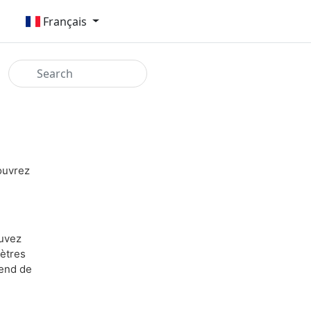
Français
ouvrez
ouvez
mètres
pend de