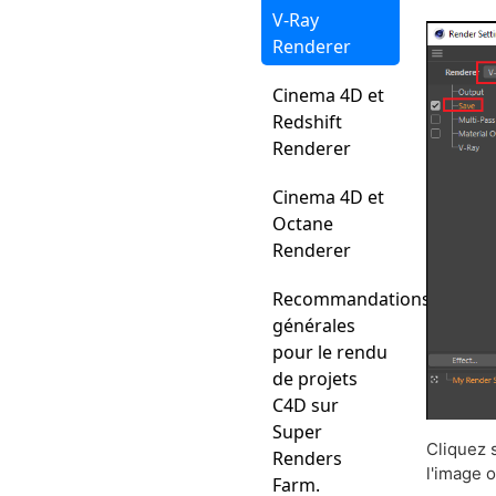
V-Ray
Renderer
Cinema 4D et
Redshift
Renderer
Cinema 4D et
Octane
Renderer
Recommandations
générales
pour le rendu
de projets
C4D sur
Super
Cliquez 
Renders
l'image o
Farm.