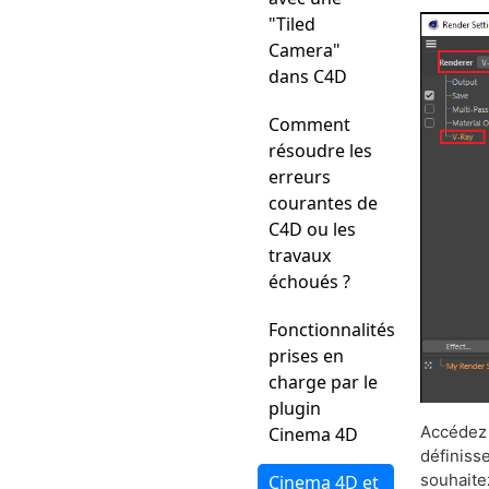
"Tiled
Camera"
dans C4D
Comment
résoudre les
erreurs
courantes de
C4D ou les
travaux
échoués ?
Fonctionnalités
prises en
charge par le
plugin
Accédez 
Cinema 4D
définiss
souhaite
Cinema 4D et