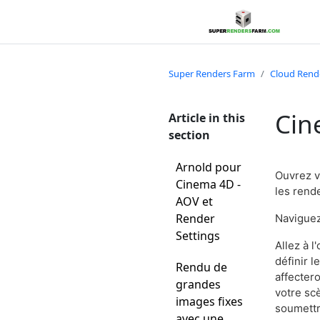
Super Renders Farm
Cloud Rend
Cin
Article in this
section
Arnold pour
Ouvrez v
Cinema 4D -
les rend
AOV et
Render
Naviguez
Settings
Allez à 
définir 
Rendu de
affecter
grandes
votre sc
images fixes
soumettre
avec une