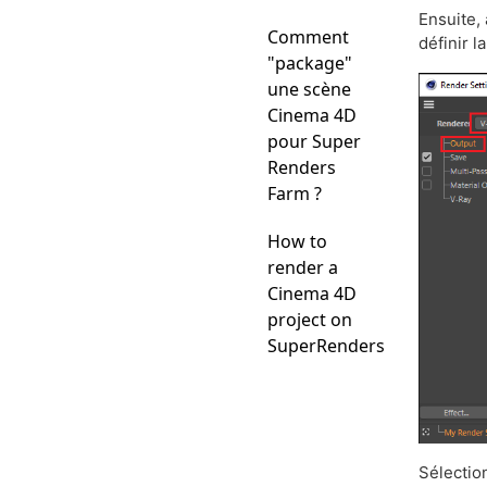
Ensuite,
Comment
définir l
"package"
une scène
Cinema 4D
pour Super
Renders
Farm ?
How to
render a
Cinema 4D
project on
SuperRenders
Sélectio