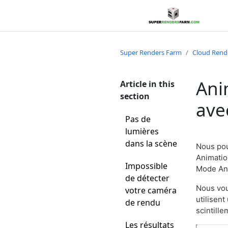
Super Renders Farm
Cloud Rend
Ani
Article in this
section
ave
Pas de
lumières
dans la scène
Nous pou
Animatio
Impossible
Mode An
de détecter
Nous vou
votre caméra
utilisen
de rendu
scintille
Les résultats