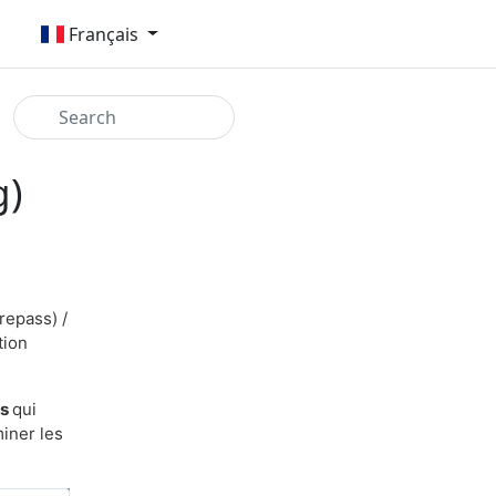
Français
g)
repass) /
tion
ns
qui
iner les