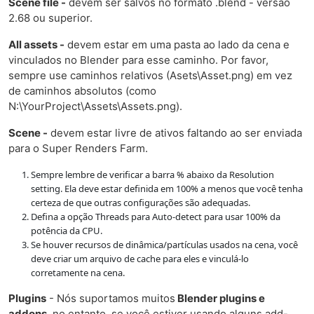
Scene file -
devem ser salvos no formato .blend - versão
2.68 ou superior.
All assets -
devem estar em uma pasta ao lado da cena e
vinculados no Blender para esse caminho. Por favor,
sempre use caminhos relativos (Asets\Asset.png) em vez
de caminhos absolutos (como
N:\YourProject\Assets\Assets.png).
Scene -
devem estar livre de ativos faltando ao ser enviada
para o Super Renders Farm.
Sempre lembre de verificar a barra % abaixo da Resolution
setting. Ela deve estar definida em 100% a menos que você tenha
certeza de que outras configurações são adequadas.
Defina a opção Threads para Auto-detect para usar 100% da
potência da CPU.
Se houver recursos de dinâmica/partículas usados na cena, você
deve criar um arquivo de cache para eles e vinculá-lo
corretamente na cena.
Plugins
- Nós suportamos muitos
Blender plugins e
addons
, no entanto, se você estiver usando alguns add-