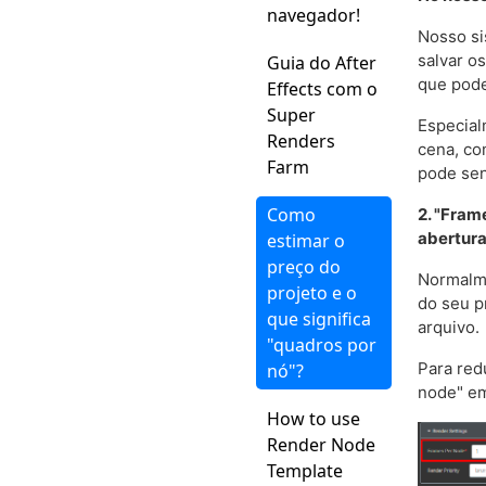
navegador!
Nosso si
salvar o
Guia do After
que pode
Effects com o
Super
Especial
Renders
cena, co
Farm
pode sen
Como
2. "Fram
abertura
estimar o
preço do
Normalme
projeto e o
do seu p
que significa
arquivo.
"quadros por
Para red
nó"?
node" em
How to use
Render Node
Template