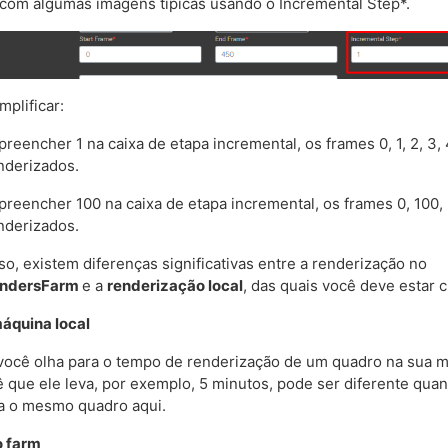
 com algumas imagens típicas usando o Incremental Step*.
mplificar:
reencher 1 na caixa de etapa incremental, os frames 0, 1, 2, 3, 4
nderizados.
preencher 100 na caixa de etapa incremental, os frames 0, 100, 
nderizados.
so, existem diferenças significativas entre a renderização no
endersFarm
e a
renderização local
, das quais você deve estar c
áquina local
ocê olha para o tempo de renderização de um quadro na sua 
vê que ele leva, por exemplo, 5 minutos, pode ser diferente qua
a o mesmo quadro aqui.
o farm