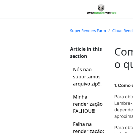
Super Renders Farm
Cloud Rend
Com
Article in this
section
o q
Nós não
suportamos
arquivo zip!!!
1. Como 
Minha
Para obt
Lembre-s
renderização
dependen
FALHOU!!!
aproxima
Falha na
Para obt
renderização: