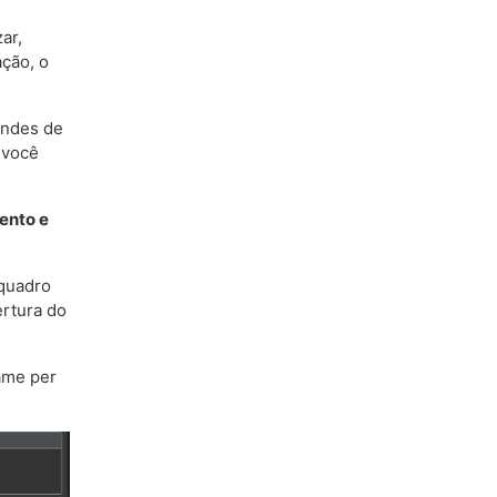
ar,
ação, o
andes de
 você
ento e
 quadro
ertura do
rame per