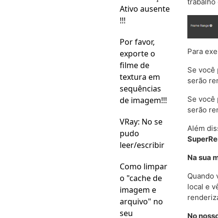
trabalho
Ativo ausente
!!!
Por favor,
Para exe
exporte o
filme de
Se você p
textura em
serão re
sequências
Se você 
de imagem!!!
serão re
VRay: No se
Além dis
pudo
SuperR
leer/escribir
Na sua m
Como limpar
Quando v
o "cache de
local e 
imagem e
renderiz
arquivo" no
seu
No noss