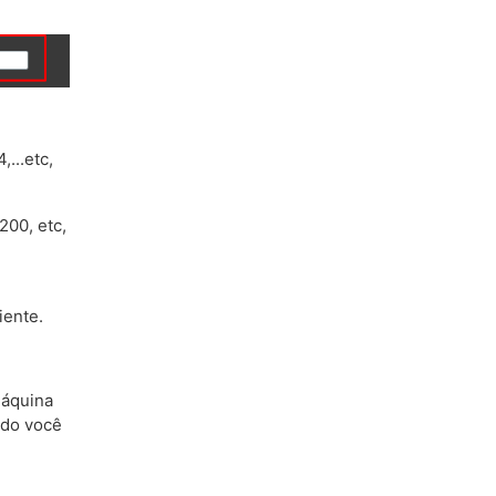
,...etc,
200, etc,
iente.
máquina
ndo você