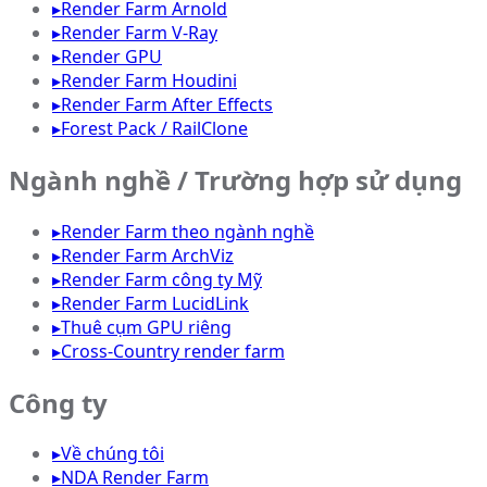
▸
Render Farm Arnold
▸
Render Farm V-Ray
▸
Render GPU
▸
Render Farm Houdini
▸
Render Farm After Effects
▸
Forest Pack / RailClone
Ngành nghề / Trường hợp sử dụng
▸
Render Farm theo ngành nghề
▸
Render Farm ArchViz
▸
Render Farm công ty Mỹ
▸
Render Farm LucidLink
▸
Thuê cụm GPU riêng
▸
Cross-Country render farm
Công ty
▸
Về chúng tôi
▸
NDA Render Farm