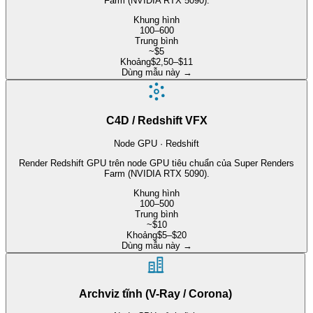
Farm (NVIDIA RTX 5090).
Khung hình
100–600
Trung bình
~$5
Khoảng
$2,50–$11
Dùng mẫu này
→
C4D / Redshift VFX
Node GPU · Redshift
Render Redshift GPU trên node GPU tiêu chuẩn của Super Renders
Farm (NVIDIA RTX 5090).
Khung hình
100–500
Trung bình
~$10
Khoảng
$5–$20
Dùng mẫu này
→
Archviz tĩnh (V-Ray / Corona)