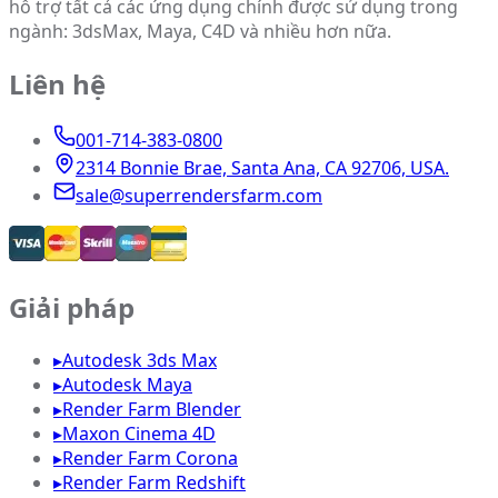
hỗ trợ tất cả các ứng dụng chính được sử dụng trong
ngành: 3dsMax, Maya, C4D và nhiều hơn nữa.
Liên hệ
001-714-383-0800
2314 Bonnie Brae, Santa Ana, CA 92706, USA.
sale@superrendersfarm.com
Giải pháp
▸
Autodesk 3ds Max
▸
Autodesk Maya
▸
Render Farm Blender
▸
Maxon Cinema 4D
▸
Render Farm Corona
▸
Render Farm Redshift