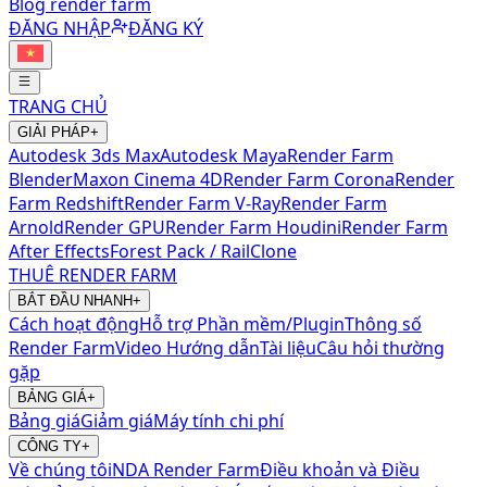
Blog render farm
ĐĂNG NHẬP
ĐĂNG KÝ
TRANG CHỦ
GIẢI PHÁP
+
Autodesk 3ds Max
Autodesk Maya
Render Farm
Blender
Maxon Cinema 4D
Render Farm Corona
Render
Farm Redshift
Render Farm V-Ray
Render Farm
Arnold
Render GPU
Render Farm Houdini
Render Farm
After Effects
Forest Pack / RailClone
THUÊ RENDER FARM
BẮT ĐẦU NHANH
+
Cách hoạt động
Hỗ trợ Phần mềm/Plugin
Thông số
Render Farm
Video Hướng dẫn
Tài liệu
Câu hỏi thường
gặp
BẢNG GIÁ
+
Bảng giá
Giảm giá
Máy tính chi phí
CÔNG TY
+
Về chúng tôi
NDA Render Farm
Điều khoản và Điều