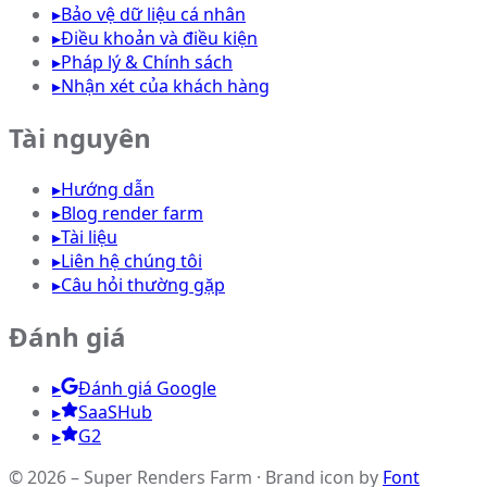
▸
Bảo vệ dữ liệu cá nhân
▸
Điều khoản và điều kiện
▸
Pháp lý & Chính sách
▸
Nhận xét của khách hàng
Tài nguyên
▸
Hướng dẫn
▸
Blog render farm
▸
Tài liệu
▸
Liên hệ chúng tôi
▸
Câu hỏi thường gặp
Đánh giá
▸
Đánh giá Google
▸
SaaSHub
▸
G2
© 2026 – Super Renders Farm
·
Brand icon by
Font