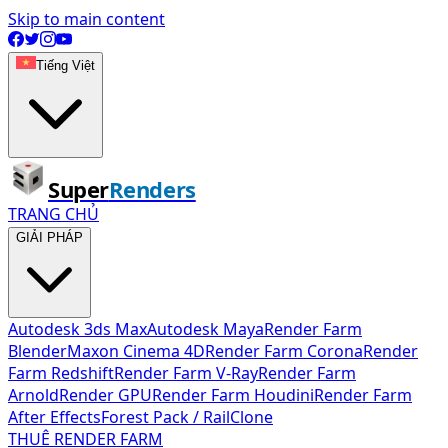
Skip to main content
Tiếng Việt
Super
Renders
TRANG CHỦ
GIẢI PHÁP
Autodesk 3ds Max
Autodesk Maya
Render Farm
Blender
Maxon Cinema 4D
Render Farm Corona
Render
Farm Redshift
Render Farm V-Ray
Render Farm
Arnold
Render GPU
Render Farm Houdini
Render Farm
After Effects
Forest Pack / RailClone
THUÊ RENDER FARM