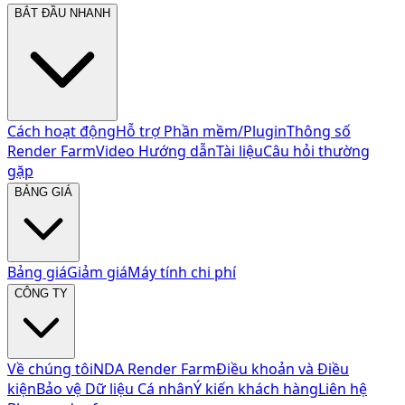
BẮT ĐẦU NHANH
Cách hoạt động
Hỗ trợ Phần mềm/Plugin
Thông số
Render Farm
Video Hướng dẫn
Tài liệu
Câu hỏi thường
gặp
BẢNG GIÁ
Bảng giá
Giảm giá
Máy tính chi phí
CÔNG TY
Về chúng tôi
NDA Render Farm
Điều khoản và Điều
kiện
Bảo vệ Dữ liệu Cá nhân
Ý kiến khách hàng
Liên hệ