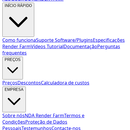
INÍCIO RÁPIDO
Como funciona
Suporte Software/Plugins
Especificações
Render Farm
Vídeos Tutorial
Documentação
Perguntas
frequentes
PREÇOS
Preços
Descontos
Calculadora de custos
EMPRESA
Sobre nós
NDA Render Farm
Termos e
Condições
Proteção de Dados
Pessoais
Testemunhos
Contacte-nos