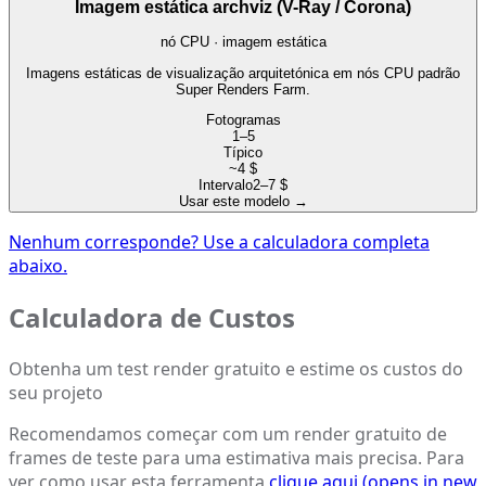
Imagem estática archviz (V-Ray / Corona)
nó CPU · imagem estática
Imagens estáticas de visualização arquitetónica em nós CPU padrão
Super Renders Farm.
Fotogramas
1–5
Típico
~4 $
Intervalo
2–7 $
Usar este modelo
→
Nenhum corresponde? Use a calculadora completa
abaixo.
Calculadora de Custos
Obtenha um test render gratuito e estime os custos do
seu projeto
Recomendamos começar com um render gratuito de
frames de teste para uma estimativa mais precisa. Para
ver como usar esta ferramenta
clique aqui
(opens in new