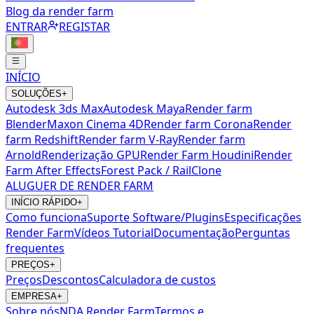
Blog da render farm
ENTRAR
REGISTAR
INÍCIO
SOLUÇÕES
+
Autodesk 3ds Max
Autodesk Maya
Render farm
Blender
Maxon Cinema 4D
Render farm Corona
Render
farm Redshift
Render farm V-Ray
Render farm
Arnold
Renderização GPU
Render Farm Houdini
Render
Farm After Effects
Forest Pack / RailClone
ALUGUER DE RENDER FARM
INÍCIO RÁPIDO
+
Como funciona
Suporte Software/Plugins
Especificações
Render Farm
Vídeos Tutorial
Documentação
Perguntas
frequentes
PREÇOS
+
Preços
Descontos
Calculadora de custos
EMPRESA
+
Sobre nós
NDA Render Farm
Termos e