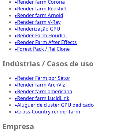
▸
Render farm Corona
▸
Render farm Redshift
▸
Render farm Arnold
▸
Render farm V-Ray
▸
Renderização GPU
▸
Render Farm Houdini
▸
Render Farm After Effects
▸
Forest Pack / RailClone
Indústrias / Casos de uso
▸
Render Farm por Setor
▸
Render farm ArchViz
▸
Render farm americana
▸
Render farm LucidLink
▸
Aluguer de cluster GPU dedicado
▸
Cross-Country render farm
Empresa