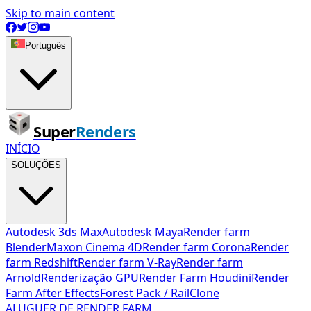
Skip to main content
Português
Super
Renders
INÍCIO
SOLUÇÕES
Autodesk 3ds Max
Autodesk Maya
Render farm
Blender
Maxon Cinema 4D
Render farm Corona
Render
farm Redshift
Render farm V-Ray
Render farm
Arnold
Renderização GPU
Render Farm Houdini
Render
Farm After Effects
Forest Pack / RailClone
ALUGUER DE RENDER FARM