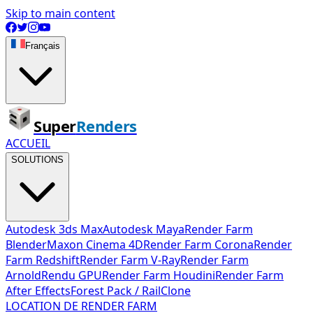
Skip to main content
Français
Super
Renders
ACCUEIL
SOLUTIONS
Autodesk 3ds Max
Autodesk Maya
Render Farm
Blender
Maxon Cinema 4D
Render Farm Corona
Render
Farm Redshift
Render Farm V-Ray
Render Farm
Arnold
Rendu GPU
Render Farm Houdini
Render Farm
After Effects
Forest Pack / RailClone
LOCATION DE RENDER FARM