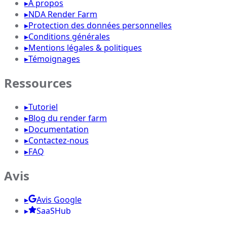
▸
À propos
▸
NDA Render Farm
▸
Protection des données personnelles
▸
Conditions générales
▸
Mentions légales & politiques
▸
Témoignages
Ressources
▸
Tutoriel
▸
Blog du render farm
▸
Documentation
▸
Contactez-nous
▸
FAQ
Avis
▸
Avis Google
▸
SaaSHub
▸
G2