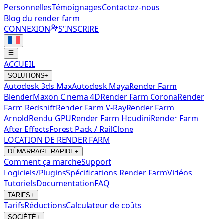
Personnelles
Témoignages
Contactez-nous
Blog du render farm
CONNEXION
S'INSCRIRE
ACCUEIL
SOLUTIONS
+
Autodesk 3ds Max
Autodesk Maya
Render Farm
Blender
Maxon Cinema 4D
Render Farm Corona
Render
Farm Redshift
Render Farm V-Ray
Render Farm
Arnold
Rendu GPU
Render Farm Houdini
Render Farm
After Effects
Forest Pack / RailClone
LOCATION DE RENDER FARM
DÉMARRAGE RAPIDE
+
Comment ça marche
Support
Logiciels/Plugins
Spécifications Render Farm
Vidéos
Tutoriels
Documentation
FAQ
TARIFS
+
Tarifs
Réductions
Calculateur de coûts
SOCIÉTÉ
+