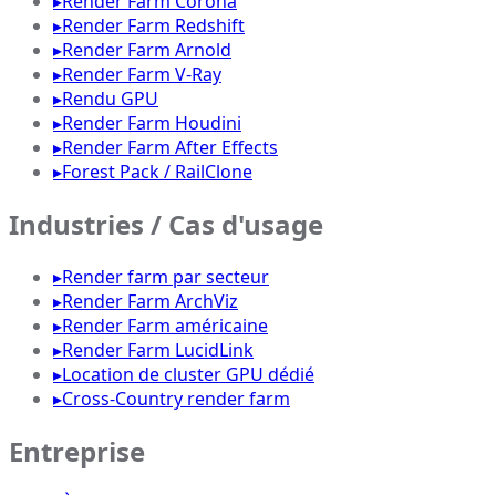
▸
Render Farm Corona
▸
Render Farm Redshift
▸
Render Farm Arnold
▸
Render Farm V-Ray
▸
Rendu GPU
▸
Render Farm Houdini
▸
Render Farm After Effects
▸
Forest Pack / RailClone
Industries / Cas d'usage
▸
Render farm par secteur
▸
Render Farm ArchViz
▸
Render Farm américaine
▸
Render Farm LucidLink
▸
Location de cluster GPU dédié
▸
Cross-Country render farm
Entreprise