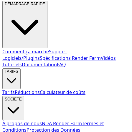
DÉMARRAGE RAPIDE
Comment ça marche
Support
Logiciels/Plugins
Spécifications Render Farm
Vidéos
Tutoriels
Documentation
FAQ
TARIFS
Tarifs
Réductions
Calculateur de coûts
SOCIÉTÉ
À propos de nous
NDA Render Farm
Termes et
Conditions
Protection des Données